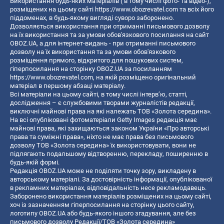
Використання будь-яких матеріалів ( в тому числі фото- та відео-),
розміщених на цьому сайті
https://www.obozrevatel.com
та всіх його
піддоменах, в будь-якому вигляді суворо заборонено.
Дозволяється використання при отриманні письмового дозволу
на їх використання та за умови обов'язкового посилання на сайт
OBOZ.UA, а для інтернет-видань - при отриманні письмового
дозволу на їх використання та за умови обов'язкового
розміщення прямого, відкритого для пошукових систем,
гіперпосилання на сторінку OBOZ.UA за посиланням
https://www.obozrevatel.com
, на якій розміщено оригінальний
матеріал в першому абзаці матеріалу.
Всі матеріали на цьому сайті, в тому числі інтерв’ю, статті,
дослідження – є службовими творами журналістів редакції,
виключні майнові права на які належать ТОВ «Золота середина».
На всі опубліковані фотоматеріали Getty Images редакція має
майнові права, які захищаються законом України «Про авторські
права та суміжні права», ніхто не має права без письмового
дозволу ТОВ «Золота середина» їх використовувати, вони не
підлягають подальшому відтворенню, перекладу, поширенню в
будь-якій формі.
Редакція OBOZ.UA може не поділяти точку зору, викладену в
авторському матеріалі. За достовірність інформації, опублікованої
в рекламних матеріалах, відповідальність несе рекламодавець.
Заборонено використання матеріалів розміщених на цьому сайті,
хоч із зазначенням гіперпосилання на сторінку цього сайту,
логотипу OBOZ.UA або будь-якого іншого згадування, але без
письмового дозволу Редакції/ТОВ «Золота середина»