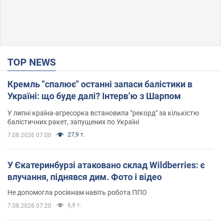
TOP NEWS
Кремль "спалює" останні запаси балістики в
Україні: що буде далі? Інтерв’ю з Шарпом
У липні країна-агресорка встановила "рекорд" за кількістю
балістичних ракет, запущених по Україні
27,9 т.
7.08.2026 07:00
У Єкатеринбурзі атаковано склад Wildberries: є
влучання, піднявся дим. Фото і відео
Не допомогла росіянам навіть робота ППО
6,9 т.
7.08.2026 07:20