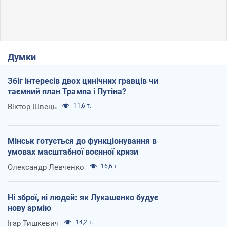
Думки
Збіг інтересів двох цинічних гравців чи
таємний план Трампа і Путіна?
Віктор Швець
11,6 т.
Мінськ готується до функціонування в
умовах масштабної воєнної кризи
Олександр Левченко
16,6 т.
Ні зброї, ні людей: як Лукашенко будує
нову армію
Ігар Тишкевич
14,2 т.