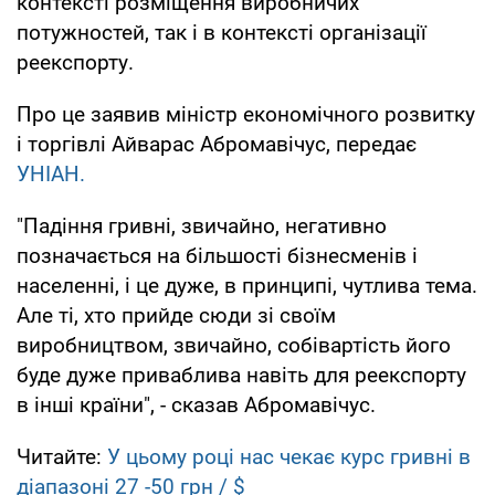
контексті розміщення виробничих
потужностей, так і в контексті організації
реекспорту.
Про це заявив міністр економічного розвитку
і торгівлі Айварас Абромавічус, передає
УНІАН.
"Падіння гривні, звичайно, негативно
позначається на більшості бізнесменів і
населенні, і це дуже, в принципі, чутлива тема.
Але ті, хто прийде сюди зі своїм
виробництвом, звичайно, собівартість його
буде дуже приваблива навіть для реекспорту
в інші країни", - сказав Абромавічус.
Читайте:
У цьому році нас чекає курс гривні в
діапазоні 27 -50 грн / $