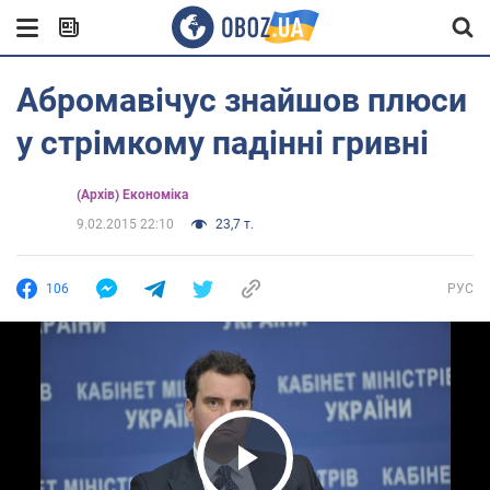
Абромавічус знайшов плюси
у стрімкому падінні гривні
(Архів) Економіка
9.02.2015 22:10
23,7 т.
106
РУС