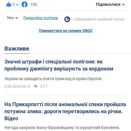
0
106
Підписатися
Теги
Редакційна політика
Абромавічус знайшов плюси...
Повернутися на головну OBOZ
Важливе
Значні штрафи і спеціальні полігони: як
проблему джипінгу вирішують за кордоном
Україні не завадить взяти приклад із країн Європи
2,5 т.
8.08.2026 05:10
На Прикарпатті після аномальної спеки пройшла
потужна злива: дороги перетворились на річки.
Відео
Негода накрила Івано-Франківщину та курортний Буковель