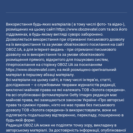
Використання будь-яких матеріалів ( в тому числі фото- та відео-),
розміщених на цьому сайті
https://www.obozrevatel.com
та всіх його
піддоменах, в будь-якому вигляді суворо заборонено.
Дозволяється використання при отриманні письмового дозволу
на їх використання та за умови обов'язкового посилання на сайт
OBOZ.UA, а для інтернет-видань - при отриманні письмового
дозволу на їх використання та за умови обов'язкового
розміщення прямого, відкритого для пошукових систем,
гіперпосилання на сторінку OBOZ.UA за посиланням
https://www.obozrevatel.com
, на якій розміщено оригінальний
матеріал в першому абзаці матеріалу.
Всі матеріали на цьому сайті, в тому числі інтерв’ю, статті,
дослідження – є службовими творами журналістів редакції,
виключні майнові права на які належать ТОВ «Золота середина».
На всі опубліковані фотоматеріали Getty Images редакція має
майнові права, які захищаються законом України «Про авторські
права та суміжні права», ніхто не має права без письмового
дозволу ТОВ «Золота середина» їх використовувати, вони не
підлягають подальшому відтворенню, перекладу, поширенню в
будь-якій формі.
Редакція OBOZ.UA може не поділяти точку зору, викладену в
авторському матеріалі. За достовірність інформації, опублікованої