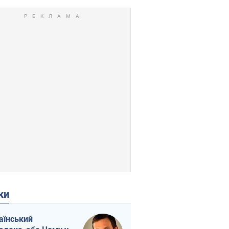
ки
аїнський