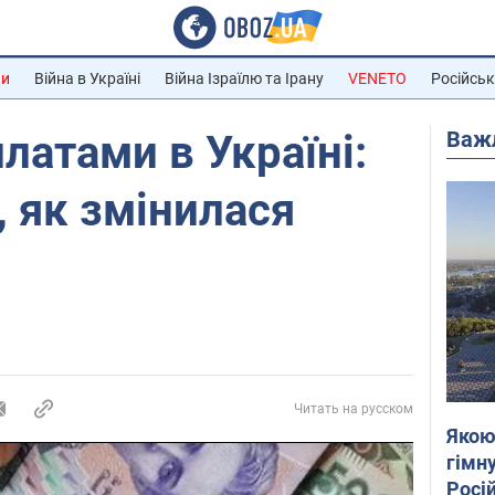
ни
Війна в Україні
Війна Ізраїлю та Ірану
VENETO
Російськ
Важ
латами в Україні:
, як змінилася
Читать на русском
Якою
гімну
Росій