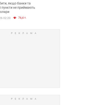
анки такі купюри
ити, якщо банки та
і пункти не приймають
долари
76,4 т.
26 02:20