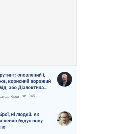
рутинг: оновлений і,
же, корисний ворожий
від, або Діалектика
агливого боягузтва
945
сандр Кірш
зброї, ні людей: як
ашенко будує нову
ію