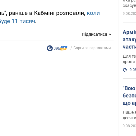
"мос
скасув
ь", раніше в Кабміні розповіли,
коли
9.08.20
буде 11 тисяч
.
Армі
Підписатися
атаку
части
Борги за зарплатами...
Фото
Для те
дрони
9.0
"Вою
безпе
що ар
в Оде
Лише з
десятк
9.08.20