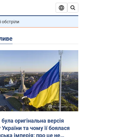
і обстріли
ливе
 була оригінальна версія
 України та чому її боялася
ська імперія: про це не