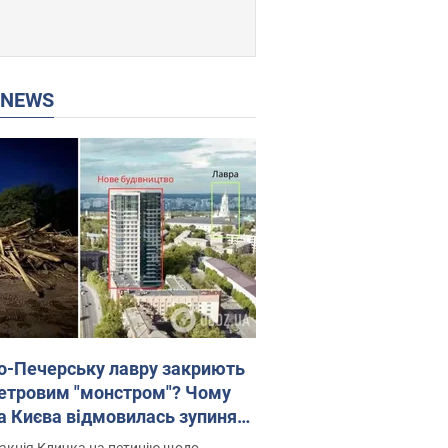
P NEWS
о-Печерську лавру закриють
етровим "монстром"? Чому
а Києва відмовилась зупиняти
вництво хмарочоса
акція Кличка на петицію щодо