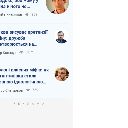
адокс, або Чому у
іна нічого не
шло з Україною
363
лій Портников
ква висуває претензії
іну: дружба
етворюється на
ежність Росії від
3,0 т.
ор Каспрук
таю
олоні власних міфів: як
тянтинівка стала
овною ідеологічною
ткою для російських
759
ро Снєгирьов
пантів