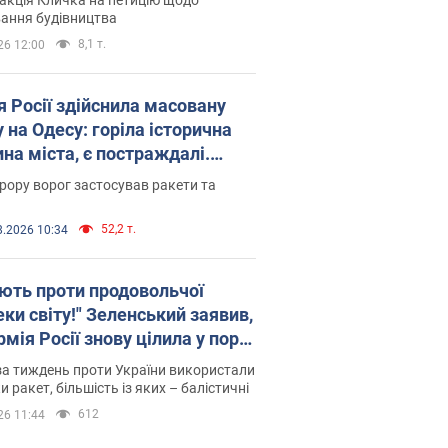
ковського вірянина"
ання будівництва
8,1 т.
26 12:00
я Росії здійснила масовану
 на Одесу: горіла історична
на міста, є постраждалі.
 та відео
рору ворог застосував ракети та
52,2 т.
8.2026 10:34
ють проти продовольчої
ки світу!" Зеленський заявив,
мія Росії знову цілила у порт
сі
а тиждень проти України використали
и ракет, більшість із яких – балістичні
612
26 11:44