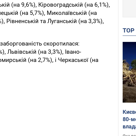
кій (на 9,6%), Кіровоградській (на 6,1%),
ецькій (на 5,7%), Миколаївській (на
), Рівненській та Луганській (на 3,3%),
TO
 заборгованість скоротилася:
), Львівській (на 3,3%), Івано-
мирській (на 2,7%), і Черкаської (на
Києв
80-м
влад
буді
Яка ре