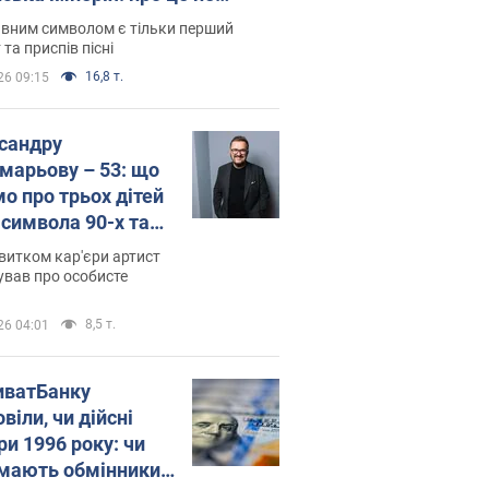
овідають у школі
вним символом є тільки перший
 та приспів пісні
16,8 т.
26 09:15
сандру
марьову – 53: що
мо про трьох дітей
-символа 90-х та
 вигляд вони
витком кар'єри артист
ть
ував про особисте
8,5 т.
26 04:01
иватБанку
віли, чи дійсні
ри 1996 року: чи
мають обмінники