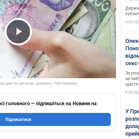
розп
Держа
куплет
9.08.20
Play Video
Олек
Поно
відо
секс
який
За роз
маю
не заб
щастя
9.08.20
сі головного — підпишіться на Новини на
У Пр
розпо
Підписатися
дола
прий