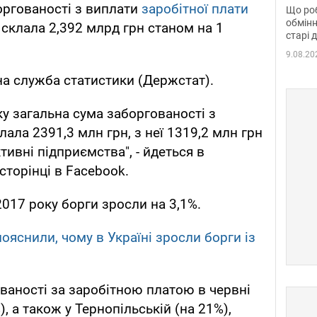
та б
боргованості з виплати
заробітної плати
Що роб
обмінн
і склала 2,392 млрд грн станом на 1
старі 
9.08.20
а служба статистики (Держстат).
ку загальна сума заборгованості з
лала 2391,3 млн грн, з неї 1319,2 млн грн
ивні підприємства", - йдеться в
сторінці в Facebook.
2017 року борги зросли на 3,1%.
ояснили, чому в Україні зросли борги із
ваності за заробітною платою в червні
, а також у Тернопільській (на 21%),