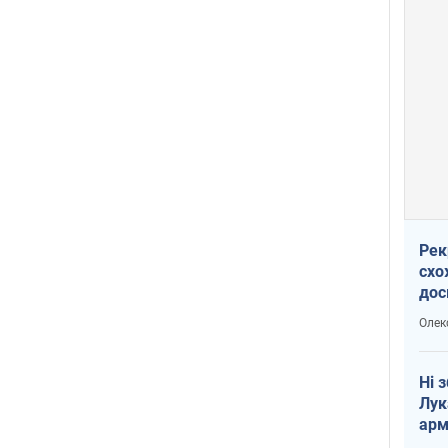
Рек
схо
дос
виб
Олек
Ні 
Лук
арм