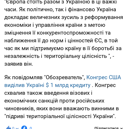
"Європа стоїть разом з Україною в ці важкі
часи. Як політично, так і фінансово Україна
докладає величезних зусиль з реформування
економіки і управління країни з метою
зміцнення її конкурентоспроможності та
наближення її до норм і цінностей ЄС, в той
час як ми підтримуємо країну в її боротьбі за
незалежність і територіальну цілісність ", -
заявив він.
Як повідомляв "Обозреватель",
Конгрес США
виділив Україні $ 1 млрд кредиту
. Конгрес
схвалив також введення візових і
економічних санкцій проти російських
чиновників, яких вони вважають винними в
"підриві територіальної цілісності України".
0
0
Підписатися