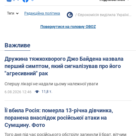
Теги
Редакційна політика
Єврокомісія виділила Україні...
Повернутися на головну OBOZ
Важливе
Дружина тяжкохворого Джо Байдена назвала
перший симптом, який сигналізував про його
"агресивний" рак
Спершу лікарі не надали цьому належної уваги
11,8 т.
6.08.2026 12:46
Її вбила Росія: померла 13-річна дівчинка,
поранена внаслідок російської атаки на
Сумщину. Фото
Того дня під час російського обстрілу загинули її брат, вітчим