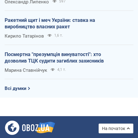
Олександр Липенко
597
Ракетний щит і меч України: ставка на
виробництво власних ракет
Кирило Татарінов
1,6 т.
Посмертна "презумпція винуватості": хто
дозволив ТЦК судити загиблих захисників
Марина Ставнійчук
4,1 т.
Всі думки
На початок