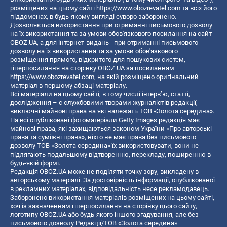
розміщених на цьому сайті
https://www.obozrevatel.com
та всіх його
піддоменах, в будь-якому вигляді суворо заборонено.
Дозволяється використання при отриманні письмового дозволу
на їх використання та за умови обов'язкового посилання на сайт
OBOZ.UA, а для інтернет-видань - при отриманні письмового
дозволу на їх використання та за умови обов'язкового
розміщення прямого, відкритого для пошукових систем,
гіперпосилання на сторінку OBOZ.UA за посиланням
https://www.obozrevatel.com
, на якій розміщено оригінальний
матеріал в першому абзаці матеріалу.
Всі матеріали на цьому сайті, в тому числі інтерв’ю, статті,
дослідження – є службовими творами журналістів редакції,
виключні майнові права на які належать ТОВ «Золота середина».
На всі опубліковані фотоматеріали Getty Images редакція має
майнові права, які захищаються законом України «Про авторські
права та суміжні права», ніхто не має права без письмового
дозволу ТОВ «Золота середина» їх використовувати, вони не
підлягають подальшому відтворенню, перекладу, поширенню в
будь-якій формі.
Редакція OBOZ.UA може не поділяти точку зору, викладену в
авторському матеріалі. За достовірність інформації, опублікованої
в рекламних матеріалах, відповідальність несе рекламодавець.
Заборонено використання матеріалів розміщених на цьому сайті,
хоч із зазначенням гіперпосилання на сторінку цього сайту,
логотипу OBOZ.UA або будь-якого іншого згадування, але без
письмового дозволу Редакції/ТОВ «Золота середина»