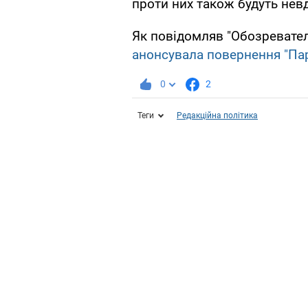
проти них також будуть нев
Як повідомляв "Обозревател
анонсувала повернення "Парт
0
2
Теги
Редакційна політика