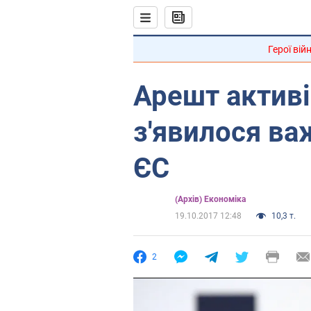
Герої вій
Арешт активі
з'явилося ва
ЄС
(Архів) Економіка
19.10.2017 12:48
10,3 т.
2