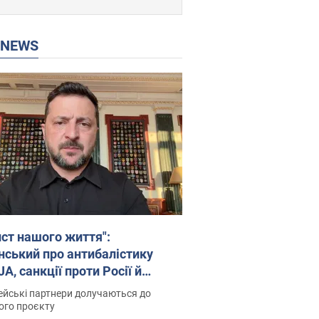
P NEWS
ист нашого життя":
нський про антибалістику
A, санкції проти Росії й
имку аграріїв. Відео
йські партнери долучаються до
ого проєкту