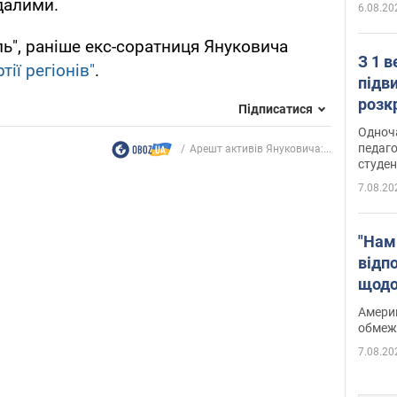
далими.
6.08.20
ь", раніше екс-соратниця Януковича
З 1 
ії регіонів"
.
підв
розк
Підписатися
Одноч
педаго
Арешт активів Януковича:...
студен
7.08.20
"Нам
відп
щодо
Patri
Америк
обмеж
7.08.20