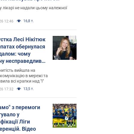
есивний" рак
 лікарі не надали цьому належної
16,8 т.
26 12:46
устка Лесі Нікітюк
рпатах обернулася
далом: чому
чу несправедливо
йтили
нитість вийшла на
комунікацію в мережі та
вила всі крапки над "і"
13,5 т.
26 17:32
амо" з перемоги
тувало у
фікації Ліги
еренцій. Відео