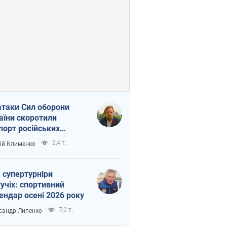
атаки Сил оборони
аїни скоротили
порт російських
топродуктів
2,4 т.
ій Клименко
 супертурніри
учіх: спортивний
ендар осені 2026 року
7,0 т.
сандр Липенко