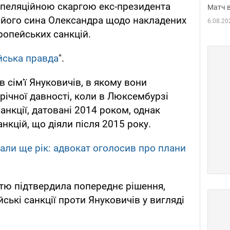
апеляційною скаргою екс-президента
Матч в
і його сина Олександра щодо накладених
6.08.20
ропейських санкцій.
ська правда
".
 сім'ї Януковичів, в якому вони
річної давності, коли в Люксембурзі
анкції, датовані 2014 роком, однак
нкцій, що діяли після 2015 року.
дали ще рік: адвокат оголосив про плани
тю підтвердила попереднє рішення,
ькі санкції проти Януковичів у вигляді