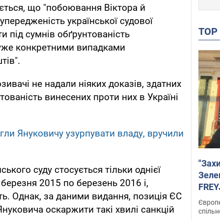
ується, що "побоювання Віктора й
упередженість української судової
TO
и під сумнів обґрунтованість
дуже конкретними випадками
тів".
озивачі не надали ніяких доказів, здатних
тованість винесених проти них в Україні
гли Януковичу узурпувати владу, вручили
"Зах
ького суду стосується тільки однієї
Зеле
з березня 2015 по березень 2016 і,
FREYJ
ть. Однак, за даними видання, позиція ЄС
підтр
Європе
Януковича оскаржити такі хвилі санкцій
спільн