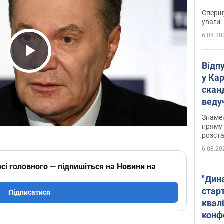
"агр
Спершу
уваги
6.08.20
Play Video
Відп
у Ка
скан
веду
захе
Знаме
пряму 
розста
6.08.20
сі головного — підпишіться на Новини на
"Дин
стар
Підписатися
квалі
конф