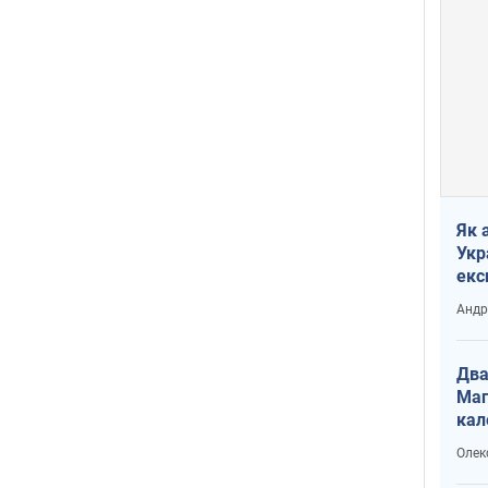
Як 
Укр
екс
наф
Андр
Два
Маг
кал
Олек