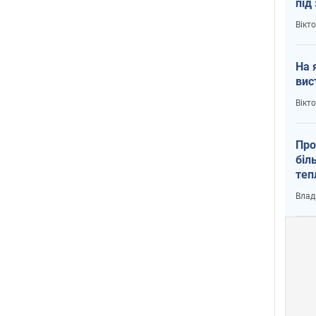
під
кри
Вікт
На 
вис
Вікт
Про
біл
теп
від
Влад
у К