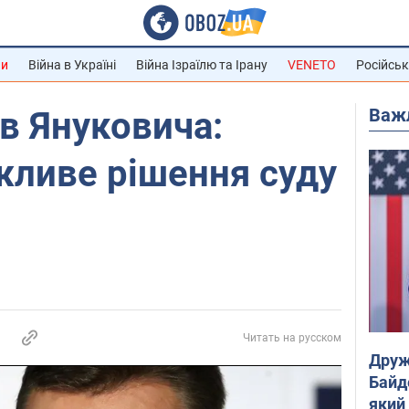
ни
Війна в Україні
Війна Ізраїлю та Ірану
VENETO
Російськ
Важ
в Януковича:
жливе рішення суду
Читать на русском
Друж
Байд
який