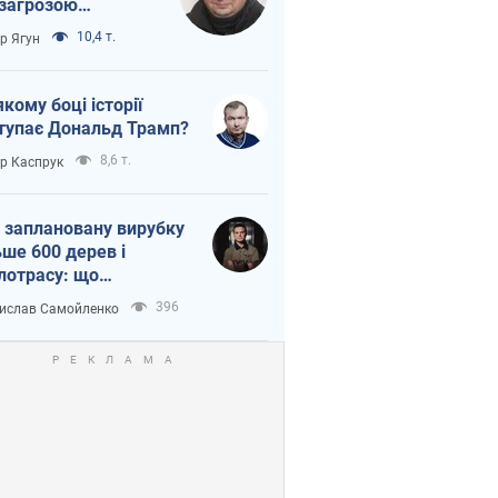
 загрозою
тична логістика
10,4 т.
ор Ягун
якому боці історії
тупає Дональд Трамп?
8,6 т.
ор Каспрук
 заплановану вирубку
ьше 600 дерев і
лотрасу: що
бувається на Теремках
396
ислав Самойленко
иєві