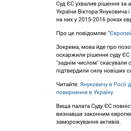
Суд ЄС ухвалив рішення за 
України Віктора Януковича 
на них у 2015-2016 роках єв
Про це повідомляє "
Європей
Зокрема, мова йде про позов
оскаржили рішення суду ЄС 
"заднім числом" скасували с
підтвердили силу новіших са
Читайте:
Януковичу в Росії 
повернення в Україну
Вища палата Суду ЄС повніс
визнавши законним європейс
заморожування активів.