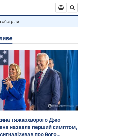
і обстріли
ливе
ина тяжкохворого Джо
ена назвала перший симптом,
 сигналізував про його