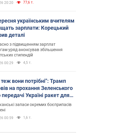
77,6 т.
26 20:20
вересня українським вчителям
ищать зарплати: Корецький
рив деталі
асно з підвищенням зарплат
гам уряд анонсував збільшення
тських стипендій
4,5 т.
26 00:29
 теж вони потрібні": Трамп
овів на прохання Зеленського
 передачі Україні ракет для
ot
анські запаси окремих боєприпасів
ені
1,6 т.
26 00:59