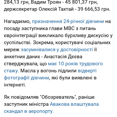
284,13 грн, Вадим Троян - 45 801,37 грн,
держсекретар Олексій Тахтай - 39 666,53 грн.
Нагадаємо,
призначення 24-річної дівчини
на
посаду заступника глави МВС з питань
євроінтеграції викликало бурхливу дискусію у
суспільстві. Зокрема, користувачі соціальних
мереж
засумнівалися у достовірності
її
анкетних даних - Анастасія Дєєва
стверджувала, що
має 10 років трудового
стажу
. Масла у вогонь підлили
відверті
фотографії дівчини
, які були виявлені в
інтернеті.
Як повідомляв "Обозреватель", раніше
заступник міністра
Авакова влаштувала
скандал в аеропорту.