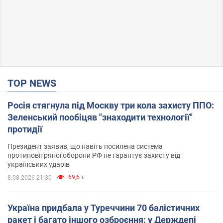
TOP NEWS
Росія стягнула під Москву три кола захисту ППО:
Зеленський пообіцяв "знаходити технології"
протидії
Президент заявив, що навіть посилена система
протиповітряної оборони РФ не гарантує захисту від
українських ударів
69,6 т.
8.08.2026 21:30
Україна придбала у Туреччини 70 балістичних
ракет і багато іншого озброєння: у Держдепі