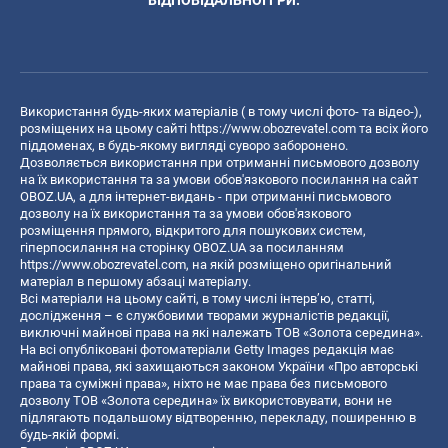
Використання будь-яких матеріалів ( в тому числі фото- та відео-),
розміщених на цьому сайті
https://www.obozrevatel.com
та всіх його
піддоменах, в будь-якому вигляді суворо заборонено.
Дозволяється використання при отриманні письмового дозволу
на їх використання та за умови обов'язкового посилання на сайт
OBOZ.UA, а для інтернет-видань - при отриманні письмового
дозволу на їх використання та за умови обов'язкового
розміщення прямого, відкритого для пошукових систем,
гіперпосилання на сторінку OBOZ.UA за посиланням
https://www.obozrevatel.com
, на якій розміщено оригінальний
матеріал в першому абзаці матеріалу.
Всі матеріали на цьому сайті, в тому числі інтерв’ю, статті,
дослідження – є службовими творами журналістів редакції,
виключні майнові права на які належать ТОВ «Золота середина».
На всі опубліковані фотоматеріали Getty Images редакція має
майнові права, які захищаються законом України «Про авторські
права та суміжні права», ніхто не має права без письмового
дозволу ТОВ «Золота середина» їх використовувати, вони не
підлягають подальшому відтворенню, перекладу, поширенню в
будь-якій формі.