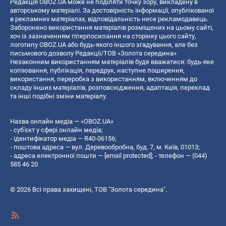
Редакція OBOZ.UA може не поділяти точку зору, викладену в
авторському матеріалі. За достовірність інформації, опублікованої
в рекламних матеріалах, відповідальність несе рекламодавець.
Заборонено використання матеріалів розміщених на цьому сайті,
хоч із зазначенням гіперпосилання на сторінку цього сайту,
логотипу OBOZ.UA або будь-якого іншого згадування, але без
письмового дозволу Редакції/ТОВ «Золота середина»
Незаконним використанням матеріалів буде вважатися: будь-яке
копiювання, публiкацiя, передрук, наступне поширення,
використання, переробка з використанням, включенням до
складу інших матеріалів, розповсюдження, адаптація, переклад
та інші подібні зміни матеріалу.
Назва онлайн медіа — «OBOZ.UA»
- суб'єкт у сфері онлайн медіа;
- ідентифікатор медіа — R40-06156;
- поштова адреса — вул. Деревообробна, буд. 7, м. Київ, 01013;
- адреса електронної пошти —
[email protected]
; - телефон — (044)
585 46 20
© 2026 Всі права захищені, ТОВ "Золота середина".