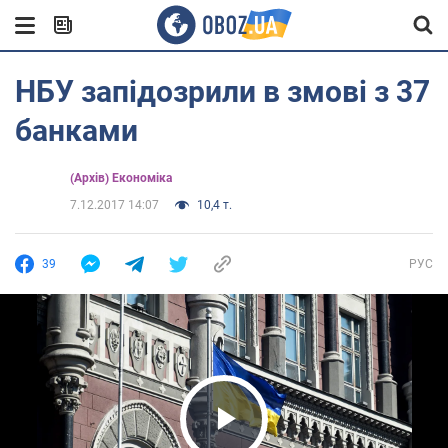
НБУ запідозрили в змові з 37
банками
(Архів) Економіка
7.12.2017 14:07
10,4 т.
39
РУС