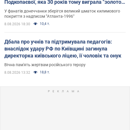
Подкопаєвої, яка 30 років тому виграла "золото"
Олімпіади
У фанатів донеччанки зберігся великий шматок килимового
покриття з надписом "Атланта-1996"
10,4 т.
8.08.2026 18:30
Дбала про учнів та підтримувала педагогів:
внаслідок удару РФ по Київщині загинула
директорка київського ліцею, її чоловік та онук
Вічна пам'ять жертвам російського терору
18,8 т.
8.08.2026 13:32