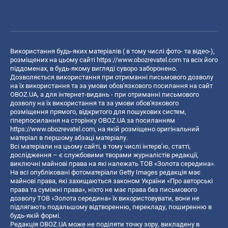
Використання будь-яких матеріалів ( в тому числі фото- та відео-),
розміщених на цьому сайті
https://www.obozrevatel.com
та всіх його
піддоменах, в будь-якому вигляді суворо заборонено.
Дозволяється використання при отриманні письмового дозволу
на їх використання та за умови обов'язкового посилання на сайт
OBOZ.UA, а для інтернет-видань - при отриманні письмового
дозволу на їх використання та за умови обов'язкового
розміщення прямого, відкритого для пошукових систем,
гіперпосилання на сторінку OBOZ.UA за посиланням
https://www.obozrevatel.com
, на якій розміщено оригінальний
матеріал в першому абзаці матеріалу.
Всі матеріали на цьому сайті, в тому числі інтерв’ю, статті,
дослідження – є службовими творами журналістів редакції,
виключні майнові права на які належать ТОВ «Золота середина».
На всі опубліковані фотоматеріали Getty Images редакція має
майнові права, які захищаються законом України «Про авторські
права та суміжні права», ніхто не має права без письмового
дозволу ТОВ «Золота середина» їх використовувати, вони не
підлягають подальшому відтворенню, перекладу, поширенню в
будь-якій формі.
Редакція OBOZ.UA може не поділяти точку зору, викладену в