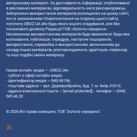
авторському матеріалі. За достовірність інформації, опублікованої
в рекламних матеріалах, відповідальність несе рекламодавець.
Заборонено використання матеріалів розміщених на цьому сайті,
хоч із зазначенням гіперпосилання на сторінку цього сайту,
логотипу OBOZ.UA або будь-якого іншого згадування, але без
письмового дозволу Редакції/ТОВ «Золота середина»
Незаконним використанням матеріалів буде вважатися: будь-яке
копiювання, публiкацiя, передрук, наступне поширення,
використання, переробка з використанням, включенням до
складу інших матеріалів, розповсюдження, адаптація, переклад
та інші подібні зміни матеріалу.
Назва онлайн медіа — «OBOZ.UA»
- суб'єкт у сфері онлайн медіа;
- ідентифікатор медіа — R40-06156;
- поштова адреса — вул. Деревообробна, буд. 7, м. Київ, 01013;
- адреса електронної пошти —
[email protected]
; - телефон — (044)
585 46 20
© 2026 Всі права захищені, ТОВ "Золота середина".