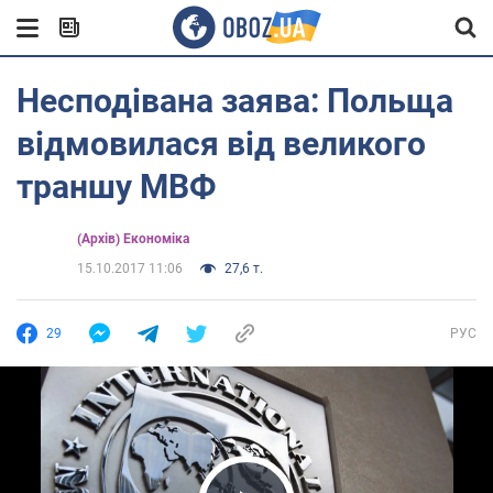
Несподівана заява: Польща
відмовилася від великого
траншу МВФ
(Архів) Економіка
15.10.2017 11:06
27,6 т.
29
РУС