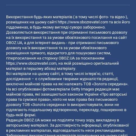
Використання будь-яких матеріалів ( в тому числі фото- та відео-),
розміщених на цьому сайті
https://www.obozrevatel.com
та всіх його
піддоменах, в будь-якому вигляді суворо заборонено.
Дозволяється використання при отриманні письмового дозволу
на їх використання та за умови обов'язкового посилання на сайт
OBOZ.UA, а для інтернет-видань - при отриманні письмового
дозволу на їх використання та за умови обов'язкового
розміщення прямого, відкритого для пошукових систем,
гіперпосилання на сторінку OBOZ.UA за посиланням
https://www.obozrevatel.com
, на якій розміщено оригінальний
матеріал в першому абзаці матеріалу.
Всі матеріали на цьому сайті, в тому числі інтерв’ю, статті,
дослідження – є службовими творами журналістів редакції,
виключні майнові права на які належать ТОВ «Золота середина».
На всі опубліковані фотоматеріали Getty Images редакція має
майнові права, які захищаються законом України «Про авторські
права та суміжні права», ніхто не має права без письмового
дозволу ТОВ «Золота середина» їх використовувати, вони не
підлягають подальшому відтворенню, перекладу, поширенню в
будь-якій формі.
Редакція OBOZ.UA може не поділяти точку зору, викладену в
авторському матеріалі. За достовірність інформації, опублікованої
в рекламних матеріалах, відповідальність несе рекламодавець.
Заборонено використання матеріалів розміщених на цьому сайті,