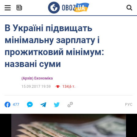
В Україні підвищать
мінімальну зарплату і
прожитковий мінімум:
названі суми
(Архів) Економіка
15.09.2017 19:59
134,6 т.
477
РУС