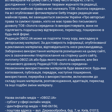
Всі матеріали на цьому сайті, в тому числі інтерв’ю, статті,
дослідження – є службовими творами журналістів редакції,
виключні майнові права на які належать ТОВ «Золота середина».
На всі опубліковані фотоматеріали Getty Images редакція має
майнові права, які захищаються законом України «Про авторські
права та суміжні права», ніхто не має права без письмового
дозволу ТОВ «Золота середина» їх використовувати, вони не
підлягають подальшому відтворенню, перекладу, поширенню в
будь-якій формі.
Редакція OBOZ.UA може не поділяти точку зору, викладену в
авторському матеріалі. За достовірність інформації, опублікованої
в рекламних матеріалах, відповідальність несе рекламодавець.
Заборонено використання матеріалів розміщених на цьому сайті,
хоч із зазначенням гіперпосилання на сторінку цього сайту,
логотипу OBOZ.UA або будь-якого іншого згадування, але без
письмового дозволу Редакції/ТОВ «Золота середина»
Незаконним використанням матеріалів буде вважатися: будь-яке
копiювання, публiкацiя, передрук, наступне поширення,
використання, переробка з використанням, включенням до
складу інших матеріалів, розповсюдження, адаптація, переклад
та інші подібні зміни матеріалу.
Назва онлайн медіа — «OBOZ.UA»
- суб'єкт у сфері онлайн медіа;
- ідентифікатор медіа — R40-06156;
- поштова адреса — вул. Деревообробна, буд. 7, м. Київ, 01013;