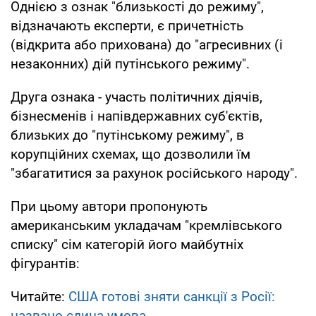
Однією з ознак "близькості до режиму",
відзначають експерти, є причетність
(відкрита або прихована) до "агресивних (і
незаконних) дій путінського режиму".
Друга ознака - участь політичних діячів,
бізнесменів і напівдержавних суб'єктів,
близьких до "путінському режиму", в
корупційних схемах, що дозволили їм
"збагатитися за рахунок російського народу".
При цьому автори пропонують
американським укладачам "кремлівського
списку" сім категорій його майбутніх
фігурантів:
Читайте:
США готові зняти санкції з Росії:
названо єдина умова