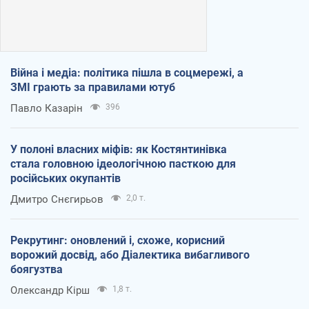
Війна і медіа: політика пішла в соцмережі, а
ЗМІ грають за правилами ютуб
Павло Казарін
396
У полоні власних міфів: як Костянтинівка
стала головною ідеологічною пасткою для
російських окупантів
Дмитро Снєгирьов
2,0 т.
Рекрутинг: оновлений і, схоже, корисний
ворожий досвід, або Діалектика вибагливого
боягузтва
Олександр Кірш
1,8 т.