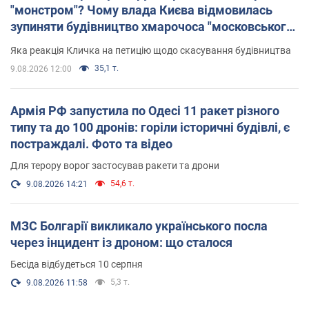
"монстром"? Чому влада Києва відмовилась
зупиняти будівництво хмарочоса "московського
вірянина"
Яка реакція Кличка на петицію щодо скасування будівництва
35,1 т.
9.08.2026 12:00
Армія РФ запустила по Одесі 11 ракет різного
типу та до 100 дронів: горіли історичні будівлі, є
постраждалі. Фото та відео
Для терору ворог застосував ракети та дрони
54,6 т.
9.08.2026 14:21
МЗС Болгарії викликало українського посла
через інцидент із дроном: що сталося
Бесіда відбудеться 10 серпня
5,3 т.
9.08.2026 11:58