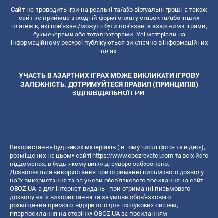
Сайт не проводить ігри на реальні та/або віртуальні гроші, а також
сайт не приймає в жодній формі оплату ставок та/або інших
платежів, які пов'язані/можуть бути пов'язані з азартними іграми,
букмекерами або тоталізаторами. Усі матеріали на
інформаційному ресурсі публікуються виключно в інформаційних
цілях.
УЧАСТЬ В АЗАРТНИХ ІГРАХ МОЖЕ ВИКЛИКАТИ ІГРОВУ
ЗАЛЕЖНІСТЬ. ДОТРИМУЙТЕСЯ ПРАВИЛ (ПРИНЦИПІВ)
ВІДПОВІДАЛЬНОЇ ГРИ.
Використання будь-яких матеріалів ( в тому числі фото- та відео-),
розміщених на цьому сайті
https://www.obozrevatel.com
та всіх його
піддоменах, в будь-якому вигляді суворо заборонено.
Дозволяється використання при отриманні письмового дозволу
на їх використання та за умови обов'язкового посилання на сайт
OBOZ.UA, а для інтернет-видань - при отриманні письмового
дозволу на їх використання та за умови обов'язкового
розміщення прямого, відкритого для пошукових систем,
гіперпосилання на сторінку OBOZ.UA за посиланням