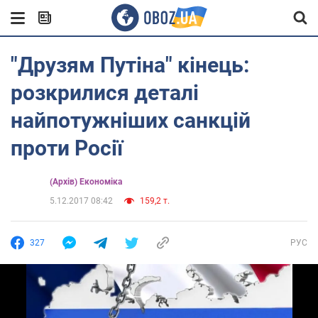
"Друзям Путіна" кінець:
розкрилися деталі
найпотужніших санкцій
проти Росії
(Архів) Економіка
5.12.2017 08:42
159,2 т.
327
РУС