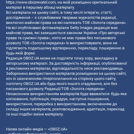
https://www.obozrevatel.com
, на якій розміщено оригінальний
матеріал в першому абзаці матеріалу.
Всі матеріали на цьому сайті, в тому числі інтерв’ю, статті,
дослідження – є службовими творами журналістів редакції,
виключні майнові права на які належать ТОВ «Золота середина».
На всі опубліковані фотоматеріали Getty Images редакція має
майнові права, які захищаються законом України «Про авторські
права та суміжні права», ніхто не має права без письмового
дозволу ТОВ «Золота середина» їх використовувати, вони не
підлягають подальшому відтворенню, перекладу, поширенню в
будь-якій формі.
Редакція OBOZ.UA може не поділяти точку зору, викладену в
авторському матеріалі. За достовірність інформації, опублікованої
в рекламних матеріалах, відповідальність несе рекламодавець.
Заборонено використання матеріалів розміщених на цьому сайті,
хоч із зазначенням гіперпосилання на сторінку цього сайту,
логотипу OBOZ.UA або будь-якого іншого згадування, але без
письмового дозволу Редакції/ТОВ «Золота середина»
Незаконним використанням матеріалів буде вважатися: будь-яке
копiювання, публiкацiя, передрук, наступне поширення,
використання, переробка з використанням, включенням до
складу інших матеріалів, розповсюдження, адаптація, переклад
та інші подібні зміни матеріалу.
Назва онлайн медіа — «OBOZ.UA»