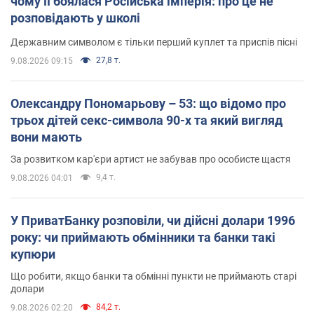
чому її боялася Російська імперія: про це не
розповідають у школі
Державним символом є тільки перший куплет та приспів пісні
27,8 т.
9.08.2026 09:15
Олександру Пономарьову – 53: що відомо про
трьох дітей секс-символа 90-х та який вигляд
вони мають
За розвитком кар'єри артист не забував про особисте щастя
9,4 т.
9.08.2026 04:01
У ПриватБанку розповіли, чи дійсні долари 1996
року: чи приймають обмінники та банки такі
купюри
Що робити, якщо банки та обмінні пункти не приймають старі
долари
84,2 т.
9.08.2026 02:20