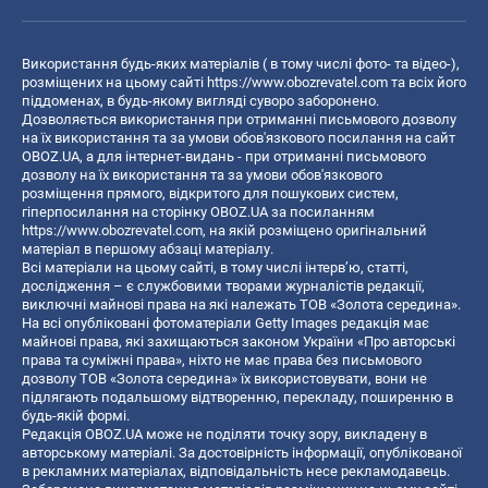
Використання будь-яких матеріалів ( в тому числі фото- та відео-),
розміщених на цьому сайті
https://www.obozrevatel.com
та всіх його
піддоменах, в будь-якому вигляді суворо заборонено.
Дозволяється використання при отриманні письмового дозволу
на їх використання та за умови обов'язкового посилання на сайт
OBOZ.UA, а для інтернет-видань - при отриманні письмового
дозволу на їх використання та за умови обов'язкового
розміщення прямого, відкритого для пошукових систем,
гіперпосилання на сторінку OBOZ.UA за посиланням
https://www.obozrevatel.com
, на якій розміщено оригінальний
матеріал в першому абзаці матеріалу.
Всі матеріали на цьому сайті, в тому числі інтерв’ю, статті,
дослідження – є службовими творами журналістів редакції,
виключні майнові права на які належать ТОВ «Золота середина».
На всі опубліковані фотоматеріали Getty Images редакція має
майнові права, які захищаються законом України «Про авторські
права та суміжні права», ніхто не має права без письмового
дозволу ТОВ «Золота середина» їх використовувати, вони не
підлягають подальшому відтворенню, перекладу, поширенню в
будь-якій формі.
Редакція OBOZ.UA може не поділяти точку зору, викладену в
авторському матеріалі. За достовірність інформації, опублікованої
в рекламних матеріалах, відповідальність несе рекламодавець.