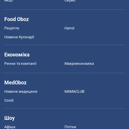
Акції
Сервіс
Food Oboz
Рецепти
Напої
Новини Кулінарії
Економіка
Ринки та компанії
Макроекономіка
MedOboz
Новини медицини
MAMACLUB
Covid
Шоу
Афіша
Плітки