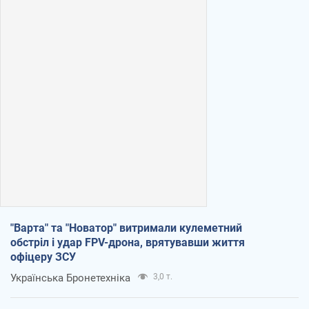
"Варта" та "Новатор" витримали кулеметний
обстріл і удар FPV-дрона, врятувавши життя
офіцеру ЗСУ
Українська Бронетехніка
3,0 т.