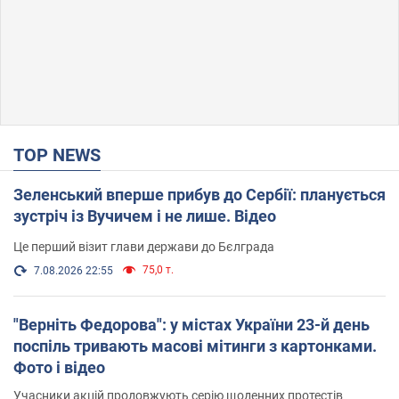
TOP NEWS
Зеленський вперше прибув до Сербії: планується
зустріч із Вучичем і не лише. Відео
Це перший візит глави держави до Бєлграда
75,0 т.
7.08.2026 22:55
"Верніть Федорова": у містах України 23-й день
поспіль тривають масові мітинги з картонками.
Фото і відео
Учасники акцій продовжують серію щоденних протестів