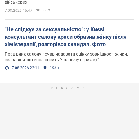
військових
8,6 т.
7.08.2026 15:47
"Не слідкує за сексуальністю": у Києві
консультант салону краси образив жінку після
хімієтерапії, розгорівся скандал. Фото
Працівник салону почав надавати оцінку зовнішності жінки,
сказавши, що вона носить "чоловічу стрижку"
13,3 т.
7.08.2026 22:11