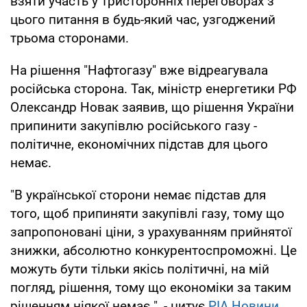
взяти участь у тристоронніх переговорах з
цього питання в будь-який час, узгоджений
трьома сторонами.
На рішення "Нафтогазу" вже відреагувала
російська сторона. Так, міністр енергетики РФ
Олександр Новак заявив, що рішення України
припинити закупівлю російського газу -
політичне, економічних підстав для цього
немає.
"В української сторони немає підстав для
того, щоб припиняти закупівлі газу, тому що
запропоновані ціни, з урахуванням прийнятої
знижки, абсолютно конкурентоспроможні. Це
можуть бути тільки якісь політичні, на мій
погляд, рішення, тому що економіки за таким
рішенням ніякої немає ", - цитує
РІА Новини