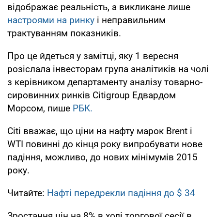
відображає реальність, а викликане лише
настроями на ринку
і неправильним
трактуванням показників.
Про це йдеться у замітці, яку 1 вересня
розіслала інвесторам група аналітиків на чолі
з керівником департаменту аналізу товарно-
сировинних ринків Citigroup Едвардом
Морсом, пише
РБК.
Citi вважає, що ціни на нафту марок Brent і
WTI повинні до кінця року випробувати нове
падіння, можливо, до нових мінімумів 2015
року.
Читайте:
Нафті передрекли падіння до $ 34
Зростання цін на 8% в ході торгової сесії в