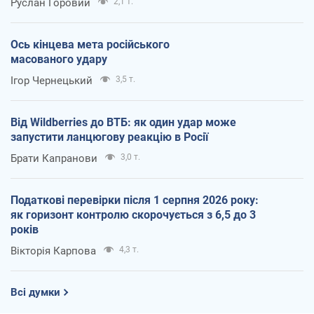
Руслан Горовий
2,1 т.
Ось кінцева мета російського
масованого удару
Ігор Чернецький
3,5 т.
Від Wildberries до ВТБ: як один удар може
запустити ланцюгову реакцію в Росії
Брати Капранови
3,0 т.
Податкові перевірки після 1 серпня 2026 року:
як горизонт контролю скорочується з 6,5 до 3
років
Вікторія Карпова
4,3 т.
Всі думки