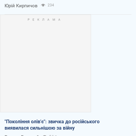
Юрій Кирпичов
234
"Покоління олів'є": звичка до російського
виявилася сильнішою за війну