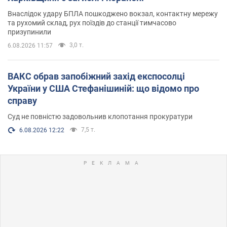
Внаслідок удару БПЛА пошкоджено вокзал, контактну мережу
та рухомий склад, рух поїздів до станції тимчасово
призупинили
3,0 т.
6.08.2026 11:57
ВАКС обрав запобіжний захід експосолці
України у США Стефанішиній: що відомо про
справу
Суд не повністю задовольнив клопотання прокуратури
7,5 т.
6.08.2026 12:22