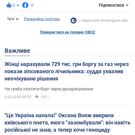
0
0
Підписатися
Теги
Редакційна політика
Інвесторів попередили про...
Повернутися на головну OBOZ
Важливе
Жінці нарахували 729 тис. грн боргу за газ через
покази зіпсованого лічильника: суддя ухвалив
неочікуване рішення
Чи треба платити борг через донарахування
6,8 т.
6.08.2026 09:53
"Це Україна напала!" Оксана Вояж викрила
київського поета, якого "зазомбували": він навіть
російської не знав, а тепер хоче геноциду