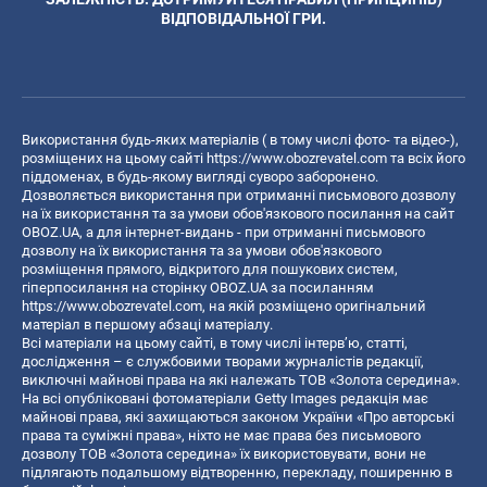
ВІДПОВІДАЛЬНОЇ ГРИ.
Використання будь-яких матеріалів ( в тому числі фото- та відео-),
розміщених на цьому сайті
https://www.obozrevatel.com
та всіх його
піддоменах, в будь-якому вигляді суворо заборонено.
Дозволяється використання при отриманні письмового дозволу
на їх використання та за умови обов'язкового посилання на сайт
OBOZ.UA, а для інтернет-видань - при отриманні письмового
дозволу на їх використання та за умови обов'язкового
розміщення прямого, відкритого для пошукових систем,
гіперпосилання на сторінку OBOZ.UA за посиланням
https://www.obozrevatel.com
, на якій розміщено оригінальний
матеріал в першому абзаці матеріалу.
Всі матеріали на цьому сайті, в тому числі інтерв’ю, статті,
дослідження – є службовими творами журналістів редакції,
виключні майнові права на які належать ТОВ «Золота середина».
На всі опубліковані фотоматеріали Getty Images редакція має
майнові права, які захищаються законом України «Про авторські
права та суміжні права», ніхто не має права без письмового
дозволу ТОВ «Золота середина» їх використовувати, вони не
підлягають подальшому відтворенню, перекладу, поширенню в