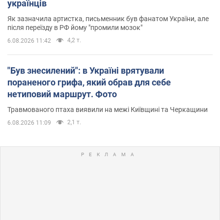
українців
Як зазначила артистка, письменник був фанатом України, але
після переїзду в РФ йому "промили мозок"
4,2 т.
6.08.2026 11:42
"Був знесилений": в Україні врятували
пораненого грифа, який обрав для себе
нетиповий маршрут. Фото
Травмованого птаха виявили на межі Київщині та Черкащини
2,1 т.
6.08.2026 11:09