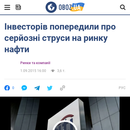
Інвесторів попередили про
серйозні струси на ринку
нафти
Ринки та компанії
1.09.2015 16:00
3,6 т.
0
РУС