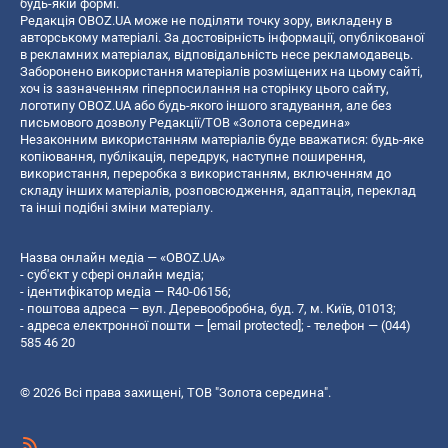
будь-якій формі.
Редакція OBOZ.UA може не поділяти точку зору, викладену в
авторському матеріалі. За достовірність інформації, опублікованої
в рекламних матеріалах, відповідальність несе рекламодавець.
Заборонено використання матеріалів розміщених на цьому сайті,
хоч із зазначенням гіперпосилання на сторінку цього сайту,
логотипу OBOZ.UA або будь-якого іншого згадування, але без
письмового дозволу Редакції/ТОВ «Золота середина»
Незаконним використанням матеріалів буде вважатися: будь-яке
копiювання, публiкацiя, передрук, наступне поширення,
використання, переробка з використанням, включенням до
складу інших матеріалів, розповсюдження, адаптація, переклад
та інші подібні зміни матеріалу.
Назва онлайн медіа — «OBOZ.UA»
- суб'єкт у сфері онлайн медіа;
- ідентифікатор медіа — R40-06156;
- поштова адреса — вул. Деревообробна, буд. 7, м. Київ, 01013;
- адреса електронної пошти —
[email protected]
; - телефон — (044)
585 46 20
© 2026 Всі права захищені, ТОВ "Золота середина".