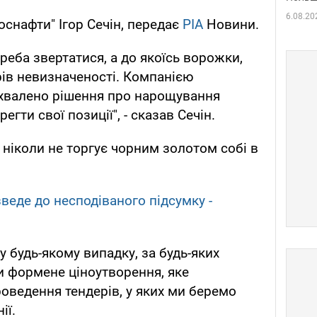
6.08.20
оснафти" Ігор Сечін, передає
РІА
Новини.
треба звертатися, а до якоїсь ворожки,
ів невизначеності. Компанією
 ухвалено рішення про нарощування
егти свої позиції", - сказав Сечін.
 ніколи не торгує чорним золотом собі в
веде до несподіваного підсумку -
 будь-якому випадку, за будь-яких
и формене ціноутворення, яке
роведення тендерів, у яких ми беремо
ії.