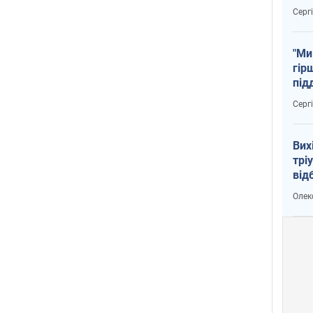
тем
Серг
"Ми
гір
під
рак
Серг
Вих
трі
від
укр
Олек