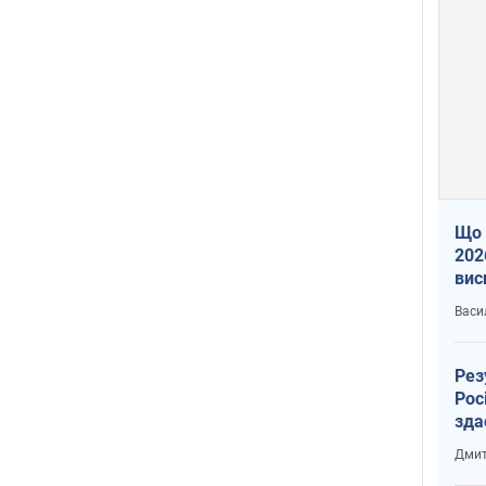
Що 
202
вис
про
Васи
Рез
Рос
зда
Дмит