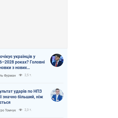
очікує українців у
6–2028 роках? Головні
новки з нових
гнозів від НБУ
2,5 т.
ль Фурман
ультат ударів по НПЗ
ії значно більший, ніж
ється
2,3 т.
ро Томчук