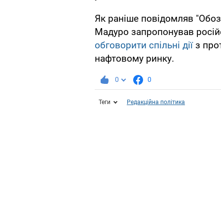
Як раніше повідомляв "Обоз
Мадуро запропонував росій
обговорити спільні дії
з прот
нафтовому ринку.
0
0
Теги
Редакційна політика