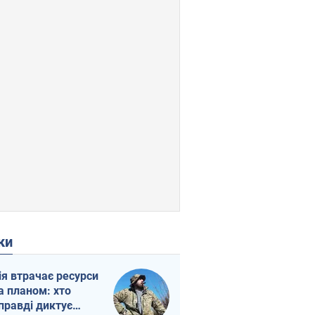
ки
ія втрачає ресурси
а планом: хто
правді диктує