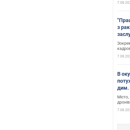
7.08.20
"Пра
з ра
засл
анон
Зокрем
кадров
7.08.20
В ок
поту
дим. 
Місто,
дронів
7.08.20