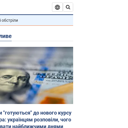
і обстріли
ливе
и "готуються" до нового курсу
ра: українцям розповіли, чого
увати найближчими днями