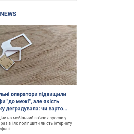
P NEWS
льні оператори підвищили
и "до межі", але якість
ку деградувала: чи варто
житись на ціни
іни на мобільний зв'язок зросли у
 разів і як поліпшити якість інтернету
ефоні