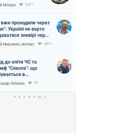
п війни
2,4 т.
ій Місюра
 вже проходили через
ше": Україні не варто
даватися зневірі через
етний терор
4,8 т.
ій Марченко, експерт
ід до еліти ЧС та
умф "Сокола": що
бувається в
аїнському хокеї
81
сандр Липенко