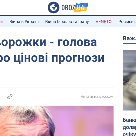
ни
Війна в Україні
Війна Ізраїлю та Ірану
VENETO
Російськ
Важ
ворожки - голова
ро цінові прогнози
Читать на русском
Банк
дола
очік