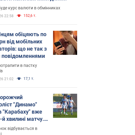
уде курс валюти в обмінниках
152,6 т.
26 22:58
їнцям обіцяють по
рн від мобільних
торів: що не так з
 повідомленнями
потрапити в пастку
їв
17,1 т.
26 21:02
орожчий
оліст "Динамо"
в "Карабаху" вже
-й хвилині матчу.
о
ок відбувається в
і