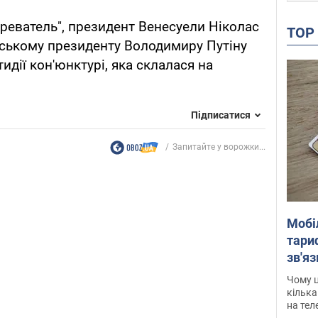
реватель", президент Венесуели Ніколас
TO
ському президенту Володимиру Путіну
идії кон'юнктурі, яка склалася на
Підписатися
Запитайте у ворожки...
Мобі
тариф
зв'яз
скар
Чому ц
кілька
на тел