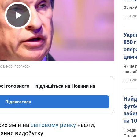
Яким б
6.08.20
Play Video
Укра
850 г
опера
цими
Як не 
шахра
6.08.20
сі головного — підпишіться на Новини на
Найд
Підписатися
футб
заби
на 10
ких змін на
світовому ринку
нафти,
Віде
Поєдин
ання видобутку.
Польщ