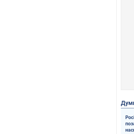
Дум
Рос
поз
нас