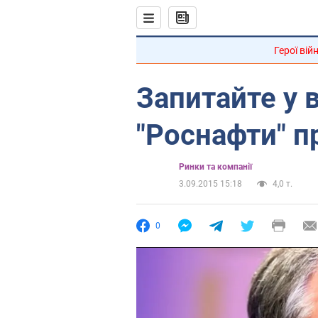
Герої вій
Запитайте у 
"Роснафти" п
Ринки та компанії
3.09.2015 15:18
4,0 т.
0