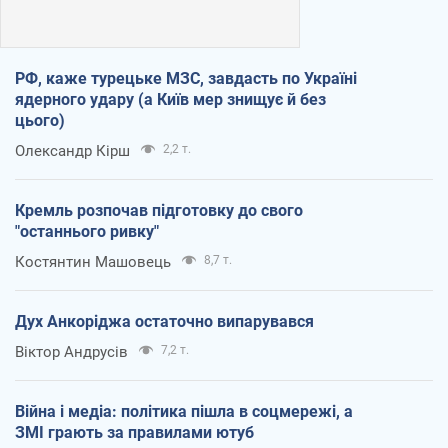
РФ, каже турецьке МЗС, завдасть по Україні
ядерного удару (а Київ мер знищує й без
цього)
Олександр Кірш
2,2 т.
Кремль розпочав підготовку до свого
"останнього ривку"
Костянтин Машовець
8,7 т.
Дух Анкоріджа остаточно випарувався
Віктор Андрусів
7,2 т.
Війна і медіа: політика пішла в соцмережі, а
ЗМІ грають за правилами ютуб