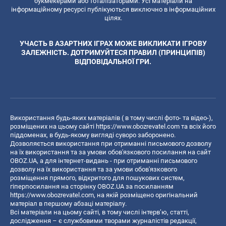
букмекерами або тоталізаторами. Усі матеріали на
інформаційному ресурсі публікуються виключно в інформаційних
цілях.
УЧАСТЬ В АЗАРТНИХ ІГРАХ МОЖЕ ВИКЛИКАТИ ІГРОВУ
ЗАЛЕЖНІСТЬ. ДОТРИМУЙТЕСЯ ПРАВИЛ (ПРИНЦИПІВ)
ВІДПОВІДАЛЬНОЇ ГРИ.
Використання будь-яких матеріалів ( в тому числі фото- та відео-),
розміщених на цьому сайті
https://www.obozrevatel.com
та всіх його
піддоменах, в будь-якому вигляді суворо заборонено.
Дозволяється використання при отриманні письмового дозволу
на їх використання та за умови обов'язкового посилання на сайт
OBOZ.UA, а для інтернет-видань - при отриманні письмового
дозволу на їх використання та за умови обов'язкового
розміщення прямого, відкритого для пошукових систем,
гіперпосилання на сторінку OBOZ.UA за посиланням
https://www.obozrevatel.com
, на якій розміщено оригінальний
матеріал в першому абзаці матеріалу.
Всі матеріали на цьому сайті, в тому числі інтерв’ю, статті,
дослідження – є службовими творами журналістів редакції,