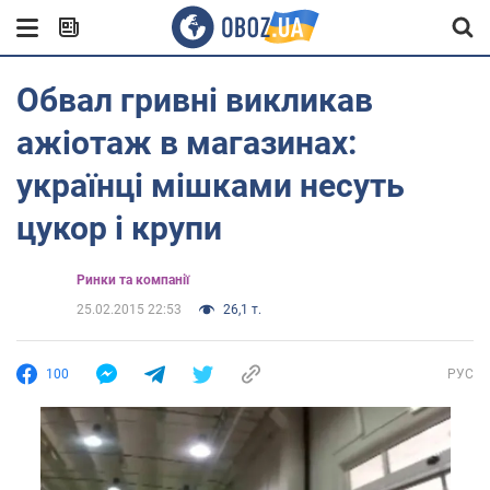
Обвал гривні викликав
ажіотаж в магазинах:
українці мішками несуть
цукор і крупи
Ринки та компанії
25.02.2015 22:53
26,1 т.
100
РУС