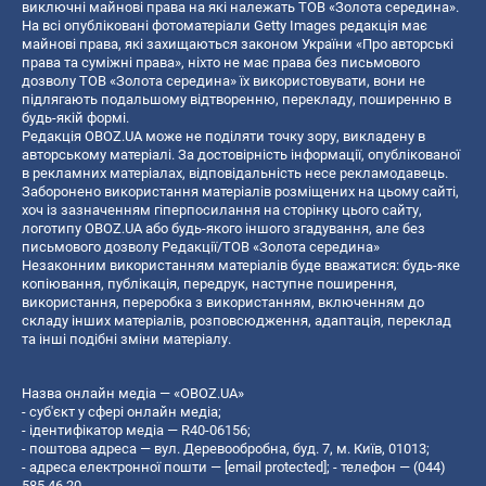
виключні майнові права на які належать ТОВ «Золота середина».
На всі опубліковані фотоматеріали Getty Images редакція має
майнові права, які захищаються законом України «Про авторські
права та суміжні права», ніхто не має права без письмового
дозволу ТОВ «Золота середина» їх використовувати, вони не
підлягають подальшому відтворенню, перекладу, поширенню в
будь-якій формі.
Редакція OBOZ.UA може не поділяти точку зору, викладену в
авторському матеріалі. За достовірність інформації, опублікованої
в рекламних матеріалах, відповідальність несе рекламодавець.
Заборонено використання матеріалів розміщених на цьому сайті,
хоч із зазначенням гіперпосилання на сторінку цього сайту,
логотипу OBOZ.UA або будь-якого іншого згадування, але без
письмового дозволу Редакції/ТОВ «Золота середина»
Незаконним використанням матеріалів буде вважатися: будь-яке
копiювання, публiкацiя, передрук, наступне поширення,
використання, переробка з використанням, включенням до
складу інших матеріалів, розповсюдження, адаптація, переклад
та інші подібні зміни матеріалу.
Назва онлайн медіа — «OBOZ.UA»
- суб'єкт у сфері онлайн медіа;
- ідентифікатор медіа — R40-06156;
- поштова адреса — вул. Деревообробна, буд. 7, м. Київ, 01013;
- адреса електронної пошти —
[email protected]
; - телефон — (044)
585 46 20