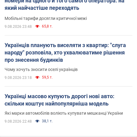
номери на одного й того самого оператора: на
який найчастіше переходять
Мобільні тарифи досягли критичної межі
65,8 т.
9.08.2026 23:48
Українців планують виселяти з квартир: "слуга
народу" розповіла, хто ухвалюватиме рішення
про знесення будинків
Чому хочуть зносити оселі українців
59,5 т.
9.08.2026 23:18
Українці масово купують дорогі нові авто:
скільки коштує найпопулярніша модель
Які марки автомобілів воліють купувати мешканці України
38,1 т.
9.08.2026 22:48