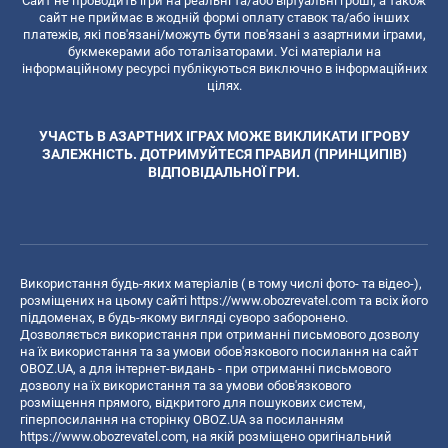
Сайт не проводить ігри на реальні та/або віртуальні гроші, а також
сайт не приймає в жодній формі оплату ставок та/або інших
платежів, які пов'язані/можуть бути пов'язані з азартними іграми,
букмекерами або тоталізаторами. Усі матеріали на
інформаційному ресурсі публікуються виключно в інформаційних
цілях.
УЧАСТЬ В АЗАРТНИХ ІГРАХ МОЖЕ ВИКЛИКАТИ ІГРОВУ
ЗАЛЕЖНІСТЬ. ДОТРИМУЙТЕСЯ ПРАВИЛ (ПРИНЦИПІВ)
ВІДПОВІДАЛЬНОЇ ГРИ.
Використання будь-яких матеріалів ( в тому числі фото- та відео-),
розміщених на цьому сайті
https://www.obozrevatel.com
та всіх його
піддоменах, в будь-якому вигляді суворо заборонено.
Дозволяється використання при отриманні письмового дозволу
на їх використання та за умови обов'язкового посилання на сайт
OBOZ.UA, а для інтернет-видань - при отриманні письмового
дозволу на їх використання та за умови обов'язкового
розміщення прямого, відкритого для пошукових систем,
гіперпосилання на сторінку OBOZ.UA за посиланням
https://www.obozrevatel.com
, на якій розміщено оригінальний