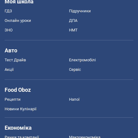
Моя школа
ГДЗ
Підручники
Онлайн уроки
ДПА
ЗНО
НМТ
Авто
Тест Драйв
Електромобілі
Акції
Сервіс
Food Oboz
Рецепти
Напої
Новини Кулінарії
Економіка
Ринки та компанії
Макроекономіка