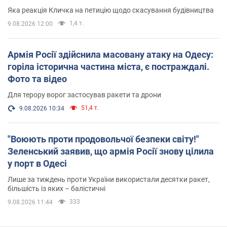
вірянина"
Яка реакція Кличка на петицію щодо скасування будівництва
1,4 т.
9.08.2026 12:00
Армія Росії здійснила масовану атаку на Одесу:
горіла історична частина міста, є постраждалі.
Фото та відео
Для терору ворог застосував ракети та дрони
51,4 т.
9.08.2026 10:34
"Воюють проти продовольчої безпеки світу!"
Зеленський заявив, що армія Росії знову цілила
у порт в Одесі
Лише за тиждень проти України використали десятки ракет,
більшість із яких – балістичні
333
9.08.2026 11:44