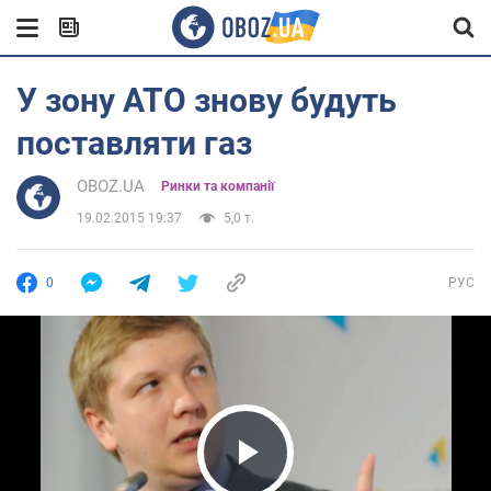
У зону АТО знову будуть
поставляти газ
OBOZ.UA
Ринки та компанії
19.02.2015 19:37
5,0 т.
0
РУС