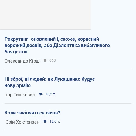
Рекрутинг: оновлений і, схоже, корисний
ворожий досвід, або Діалектика вибагливого
боягузтва
Олександр Кірш
663
Ні зброї, ні людей: як Лукашенко будує
нову армію
Ігар Тишкевич
16,2 т.
Коли закінчиться війна?
Юрій Хрістензен
12,0 т.