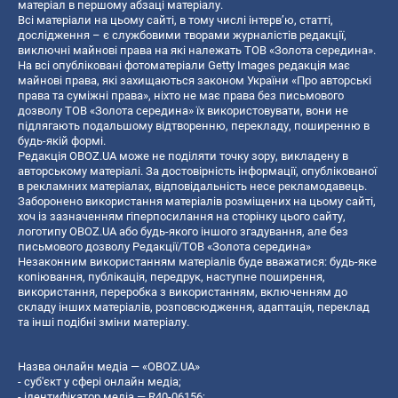
матеріал в першому абзаці матеріалу.
Всі матеріали на цьому сайті, в тому числі інтерв’ю, статті,
дослідження – є службовими творами журналістів редакції,
виключні майнові права на які належать ТОВ «Золота середина».
На всі опубліковані фотоматеріали Getty Images редакція має
майнові права, які захищаються законом України «Про авторські
права та суміжні права», ніхто не має права без письмового
дозволу ТОВ «Золота середина» їх використовувати, вони не
підлягають подальшому відтворенню, перекладу, поширенню в
будь-якій формі.
Редакція OBOZ.UA може не поділяти точку зору, викладену в
авторському матеріалі. За достовірність інформації, опублікованої
в рекламних матеріалах, відповідальність несе рекламодавець.
Заборонено використання матеріалів розміщених на цьому сайті,
хоч із зазначенням гіперпосилання на сторінку цього сайту,
логотипу OBOZ.UA або будь-якого іншого згадування, але без
письмового дозволу Редакції/ТОВ «Золота середина»
Незаконним використанням матеріалів буде вважатися: будь-яке
копiювання, публiкацiя, передрук, наступне поширення,
використання, переробка з використанням, включенням до
складу інших матеріалів, розповсюдження, адаптація, переклад
та інші подібні зміни матеріалу.
Назва онлайн медіа — «OBOZ.UA»
- суб'єкт у сфері онлайн медіа;
- ідентифікатор медіа — R40-06156;