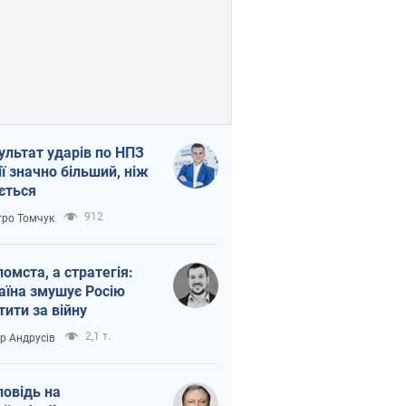
ультат ударів по НПЗ
ії значно більший, ніж
ється
912
ро Томчук
помста, а стратегія:
аїна змушує Росію
тити за війну
2,1 т.
ор Андрусів
повідь на