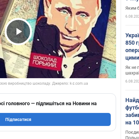
Яким б
6.08.20
Укра
Play Video
850 г
опера
цими
Як не 
шахра
6.08.20
Найд
сі головного — підпишіться на Новини на
футб
заби
Підписатися
на 10
Віде
Поєдин
Польщ