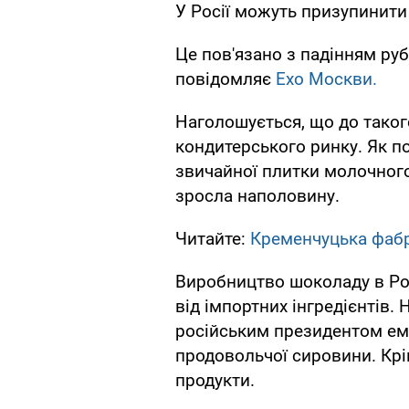
У Росії можуть призупинит
Це пов'язано з падінням ру
повідомляє
Ехо Москви.
Наголошується, що до таког
кондитерського ринку. Як по
звичайної плитки молочного
зросла наполовину.
Читайте:
Кременчуцька фаб
Виробництво шоколаду в Рос
від імпортних інгредієнтів.
російським президентом ем
продовольчої сировини. Крі
продукти.