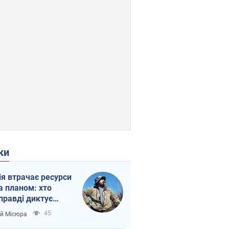
ки
ія втрачає ресурси
а планом: хто
правді диктує
п війни
45
ій Місюра