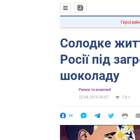
Герої вій
Солодке житт
Росії під за
шоколаду
Ринки та компанії
22.04.2015 00:07
7,6 т.
59