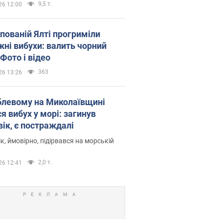
9,5 т.
26 12:00
упованій Ялті прогриміли
жні вибухи: валить чорний
Фото і відео
363
26 13:26
блевому на Миколаївщині
я вибух у морі: загинув
вік, є постраждалі
к, ймовірно, підірвався на морській
2,0 т.
26 12:41