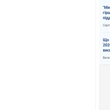
"Ми
гір
під
рак
Серг
Що 
202
вис
про
Васи