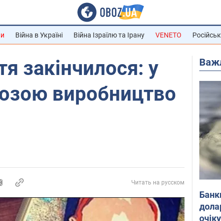
ни
Війна в Україні
Війна Ізраїлю та Ірану
VENETO
Російськ
Важ
я закінчилося: у
грозою виробництво
Читать на русском
Банк
дола
очік