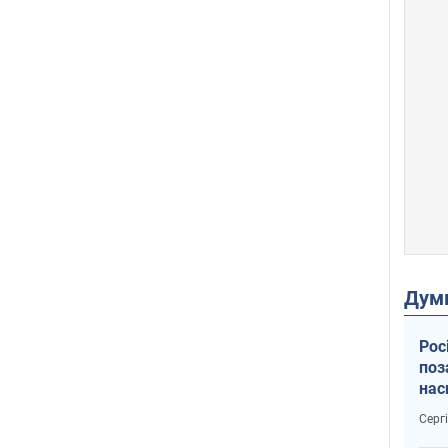
Дум
Рос
поз
нас
тем
Серг