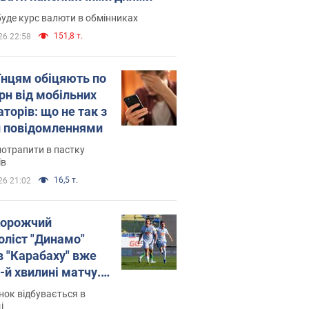
уде курс валюти в обмінниках
151,8 т.
26 22:58
їнцям обіцяють по
рн від мобільних
торів: що не так з
 повідомленнями
потрапити в пастку
їв
16,5 т.
26 21:02
орожчий
оліст "Динамо"
в "Карабаху" вже
-й хвилині матчу.
о
ок відбувається в
і