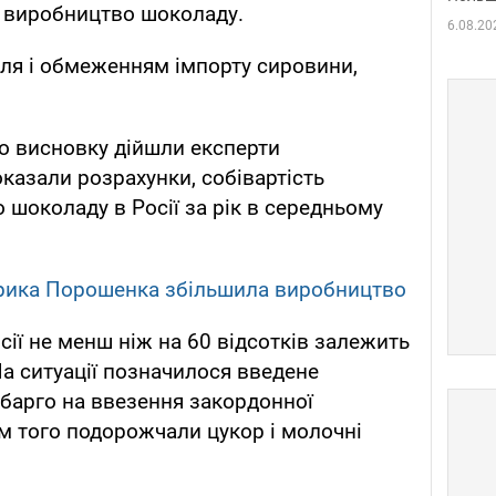
и виробництво шоколаду.
6.08.20
бля і обмеженням імпорту сировини,
о висновку дійшли експерти
казали розрахунки, собівартість
 шоколаду в Росії за рік в середньому
рика Порошенка збільшила виробництво
ії не менш ніж на 60 відсотків залежить
 На ситуації позначилося введене
барго на ввезення закордонної
м того подорожчали цукор і молочні