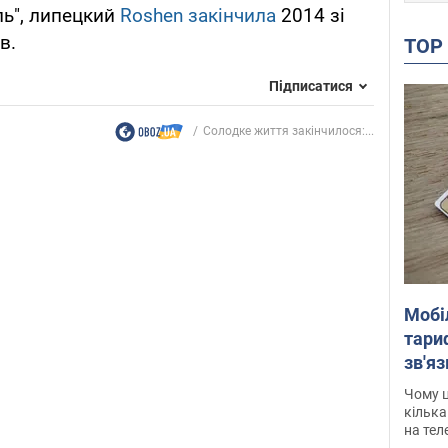
ль", липецкий
Roshen закінчила
2014 зі
в.
TO
Підписатися
Солодке життя закінчилося:...
Мобі
тариф
зв'яз
скар
Чому ц
кілька
на тел