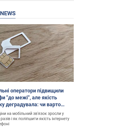
P NEWS
льні оператори підвищили
и "до межі", але якість
ку деградувала: чи варто
житись на ціни
іни на мобільний зв'язок зросли у
 разів і як поліпшити якість інтернету
ефоні