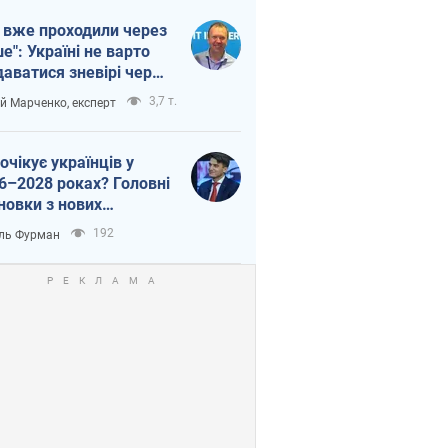
 вже проходили через
ше": Україні не варто
даватися зневірі через
етний терор
3,7 т.
ій Марченко, експерт
очікує українців у
6–2028 роках? Головні
новки з нових
гнозів від НБУ
192
ль Фурман