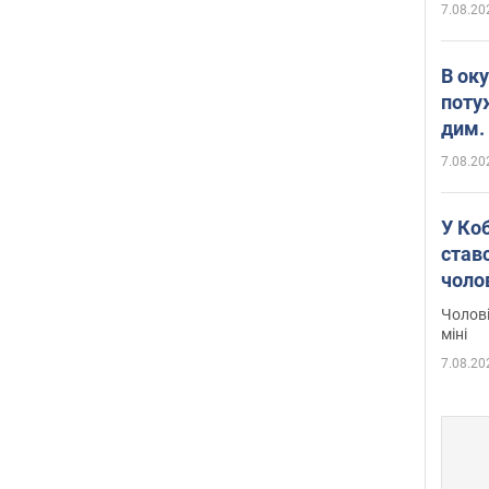
7.08.20
В ок
поту
дим. 
7.08.20
У Ко
ставс
чоло
Чолові
міні
7.08.20