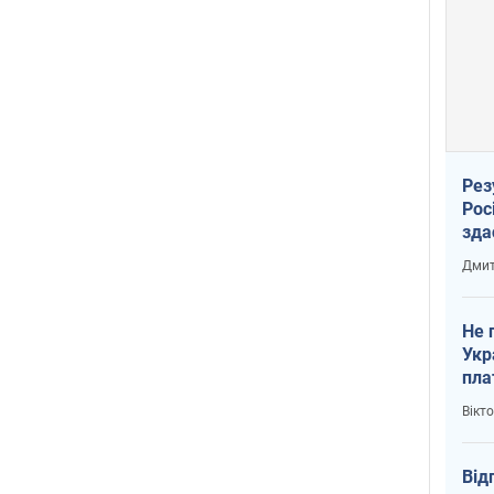
Рез
Рос
зда
Дмит
Не 
Укр
пла
Вікт
Від