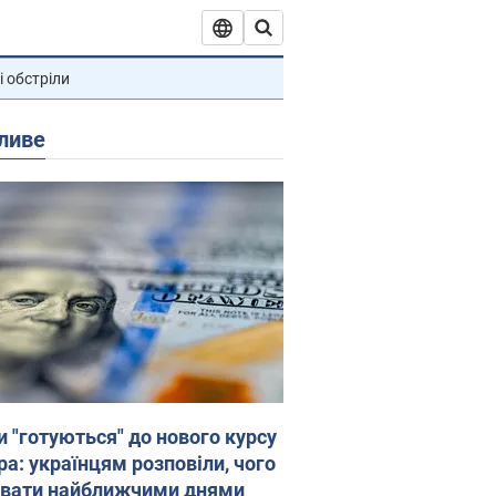
і обстріли
ливе
и "готуються" до нового курсу
ра: українцям розповіли, чого
увати найближчими днями