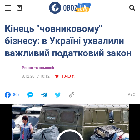
Кінець "човниковому"
бізнесу: в Україні ухвалили
важливий податковий закон
Ринки та компанії
8.12.2017 10:12
104,0 т.
807
РУС