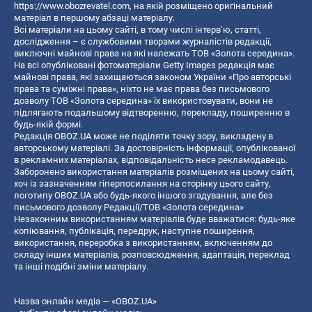
https://www.obozrevatel.com
, на якій розміщено оригінальний
матеріал в першому абзаці матеріалу.
Всі матеріали на цьому сайті, в тому числі інтерв’ю, статті,
дослідження – є службовими творами журналістів редакції,
виключні майнові права на які належать ТОВ «Золота середина».
На всі опубліковані фотоматеріали Getty Images редакція має
майнові права, які захищаються законом України «Про авторські
права та суміжні права», ніхто не має права без письмового
дозволу ТОВ «Золота середина» їх використовувати, вони не
підлягають подальшому відтворенню, перекладу, поширенню в
будь-якій формі.
Редакція OBOZ.UA може не поділяти точку зору, викладену в
авторському матеріалі. За достовірність інформації, опублікованої
в рекламних матеріалах, відповідальність несе рекламодавець.
Заборонено використання матеріалів розміщених на цьому сайті,
хоч із зазначенням гіперпосилання на сторінку цього сайту,
логотипу OBOZ.UA або будь-якого іншого згадування, але без
письмового дозволу Редакції/ТОВ «Золота середина»
Незаконним використанням матеріалів буде вважатися: будь-яке
копiювання, публiкацiя, передрук, наступне поширення,
використання, переробка з використанням, включенням до
складу інших матеріалів, розповсюдження, адаптація, переклад
та інші подібні зміни матеріалу.
Назва онлайн медіа — «OBOZ.UA»