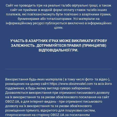
Сайт не проводить ігри на реальні та/або віртуальні гроші, а також
сайт не приймає в жодній формі оплату ставок та/або інших
платежів, які пов'язані/можуть бути пов'язані з азартними іграми,
букмекерами або тоталізаторами. Усі матеріали на
інформаційному ресурсі публікуються виключно в інформаційних
цілях.
УЧАСТЬ В АЗАРТНИХ ІГРАХ МОЖЕ ВИКЛИКАТИ ІГРОВУ
ЗАЛЕЖНІСТЬ. ДОТРИМУЙТЕСЯ ПРАВИЛ (ПРИНЦИПІВ)
ВІДПОВІДАЛЬНОЇ ГРИ.
Використання будь-яких матеріалів ( в тому числі фото- та відео-),
розміщених на цьому сайті
https://www.obozrevatel.com
та всіх його
піддоменах, в будь-якому вигляді суворо заборонено.
Дозволяється використання при отриманні письмового дозволу
на їх використання та за умови обов'язкового посилання на сайт
OBOZ.UA, а для інтернет-видань - при отриманні письмового
дозволу на їх використання та за умови обов'язкового
розміщення прямого, відкритого для пошукових систем,
гіперпосилання на сторінку OBOZ.UA за посиланням