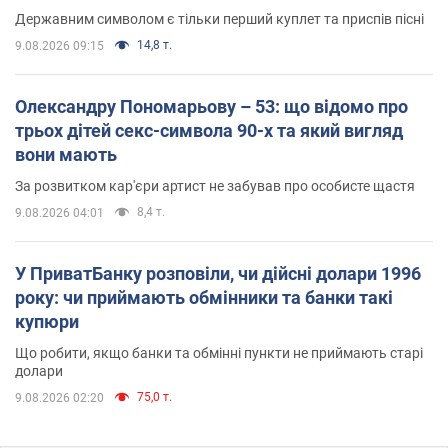
Державним символом є тільки перший куплет та приспів пісні
14,8 т.
9.08.2026 09:15
Олександру Пономарьову – 53: що відомо про
трьох дітей секс-символа 90-х та який вигляд
вони мають
За розвитком кар'єри артист не забував про особисте щастя
8,4 т.
9.08.2026 04:01
У ПриватБанку розповіли, чи дійсні долари 1996
року: чи приймають обмінники та банки такі
купюри
Що робити, якщо банки та обмінні пункти не приймають старі
долари
75,0 т.
9.08.2026 02:20