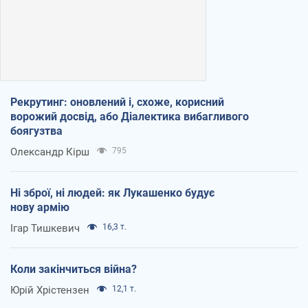
Рекрутинг: оновлений і, схоже, корисний
ворожий досвід, або Діалектика вибагливого
боягузтва
Олександр Кірш
795
Ні зброї, ні людей: як Лукашенко будує
нову армію
Ігар Тишкевич
16,3 т.
Коли закінчиться війна?
Юрій Хрістензен
12,1 т.