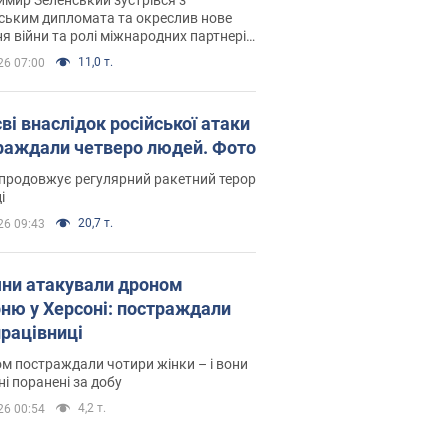
ським дипломата та окреслив нове
я війни та ролі міжнародних партнерів
тьбі з Росією
11,0 т.
26 07:00
ві внаслідок російської атаки
раждали четверо людей. Фото
продовжує регулярний ракетний терор
і
20,7 т.
26 09:43
яни атакували дроном
рню у Херсоні: постраждали
рацівниці
м постраждали чотири жінки – і вони
ні поранені за добу
4,2 т.
26 00:54