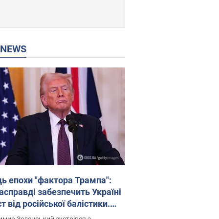
P NEWS
ць епохи "фактора Трампа":
насправді забезпечить Україні
т від російської балістики.
рв’ю з Безсмертним
мир Зеленський зустрівся з