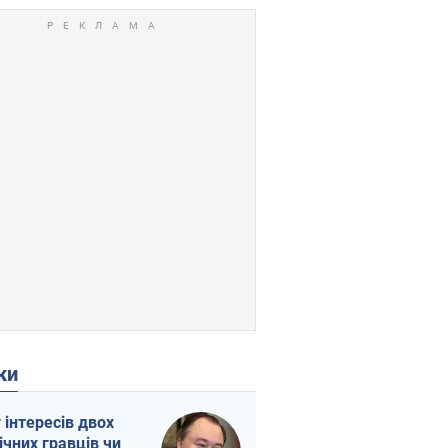
ки
г інтересів двох
ічних гравців чи