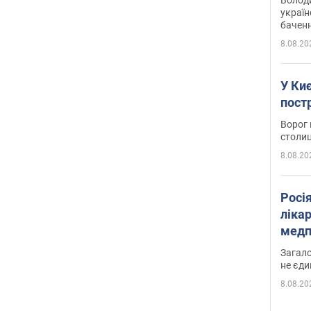
україн
баченн
у боро
8.08.20
У Киє
пост
Ворог 
столиц
8.08.20
Росі
ліка
медп
Загало
не єди
8.08.20