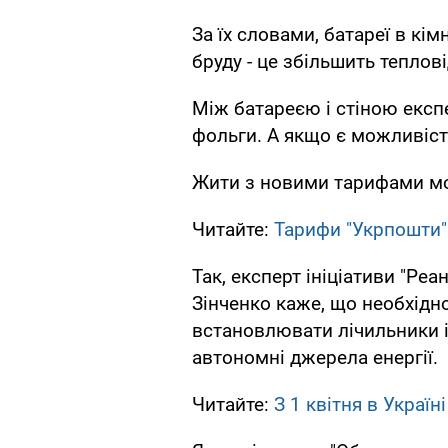
За їх словами, батареї в кі
бруду - це збільшить теплов
Між батареєю і стіною експ
фольги. А якщо є можливість
Жити з новими тарифами мо
Читайте:
Тарифи "Укрпошти" 
Так, експерт ініціативи "Ре
Зінченко каже, що необхідн
встановлювати лічильники і
автономні джерела енергії.
Читайте:
З 1 квітня в Украї