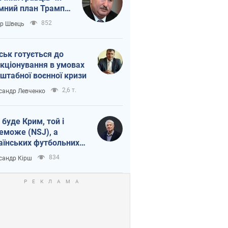
мний план Трампа
тіна?
852
ор Швець
ськ готується до
кціонування в умовах
штабної воєнної кризи
2,6 т.
сандр Левченко
 буде Крим, той і
еможе (NSJ), а
аїнських футбольних
овників можуть
834
сандр Кірш
вати вбивцями