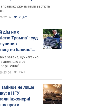
заправках уже змінили вартість
ого
23,4 т.
26 22:56
й дім не є
ністю Трампа": суд
зупинив
вництво бальної
 за $400 млн
вже заявив, що негайно
ь апеляцію а це
ве рішення"
2,6 т.
26 23:54
а змінює не лише
ику: в НГУ
зали інженерні
ння проти