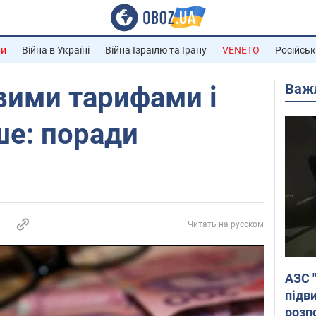
ни
Війна в Україні
Війна Ізраїлю та Ірану
VENETO
Російськ
Важ
вими тарифами і
ше: поради
Читать на русском
АЗС 
підв
розпо