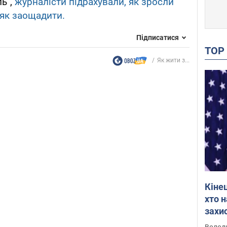
ь",
журналісти підрахували, як зросли
 як заощадити.
Підписатися
TO
Як жити з...
Кіне
хто 
захис
Інте
Володи