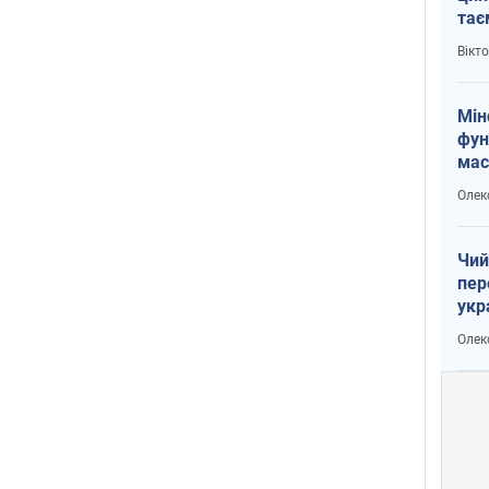
тає
і Пу
Вікт
Мін
фун
мас
Олек
Чий
пер
укр
чин
Олек
наз