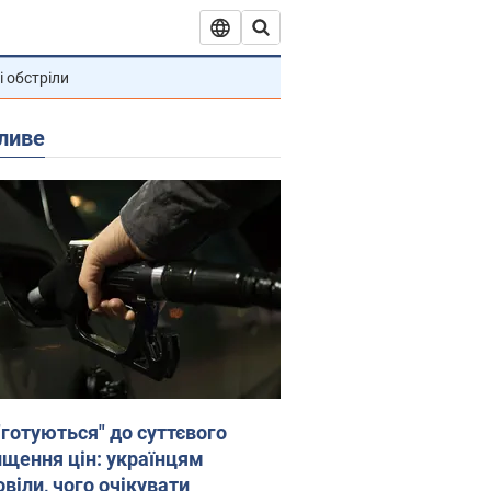
і обстріли
ливе
"готуються" до суттєвого
ищення цін: українцям
віли, чого очікувати