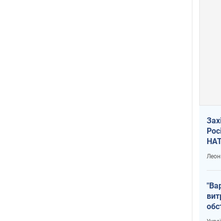
Зах
Рос
НАТ
Леон
"Ва
вит
обс
вря