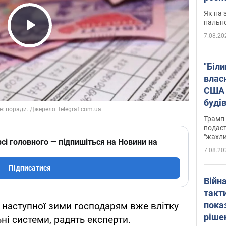
Як на 
пальн
7.08.20
Play Video
"Біли
влас
США 
буді
зали
Трамп 
подаст
"жахли
сі головного — підпишіться на Новини на
7.08.20
Підписатися
Війн
такт
пока
наступної зими господарям вже влітку
ріше
ні системи, радять експерти.