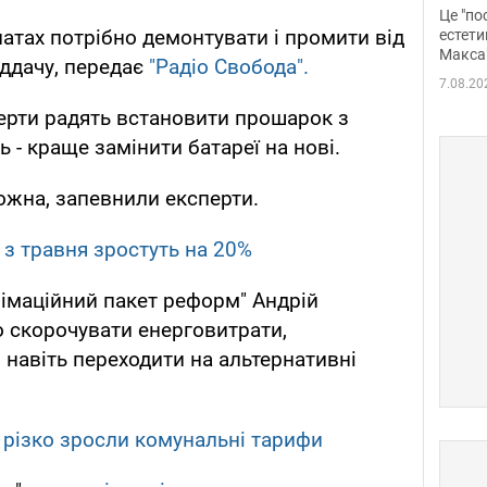
росі
Це "по
Фото
мнатах потрібно демонтувати і промити від
естети
Макса
іддачу, передає
"Радіо Свобода".
7.08.20
ерти радять встановити прошарок з
 - краще замінити батареї на нові.
жна, запевнили експерти.
з травня зростуть на 20%
анімаційний пакет реформ" Андрій
о скорочувати енерговитрати,
 навіть переходити на альтернативні
ні різко зросли комунальні тарифи