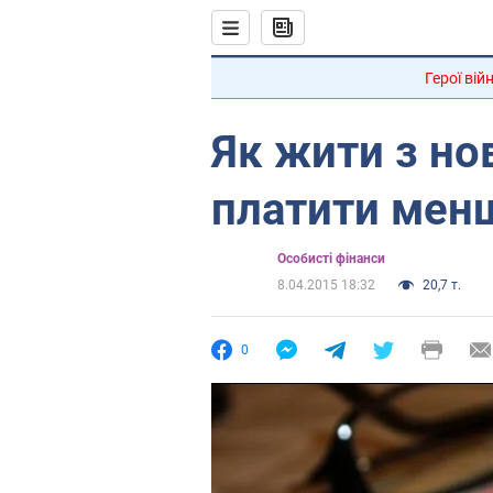
Герої вій
Як жити з но
платити мен
Особисті фінанси
8.04.2015 18:32
20,7 т.
0