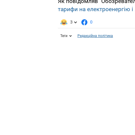
Як повідомляв "Обозревател
тарифи на електроенергію і
3
0
Теги
Редакційна політика