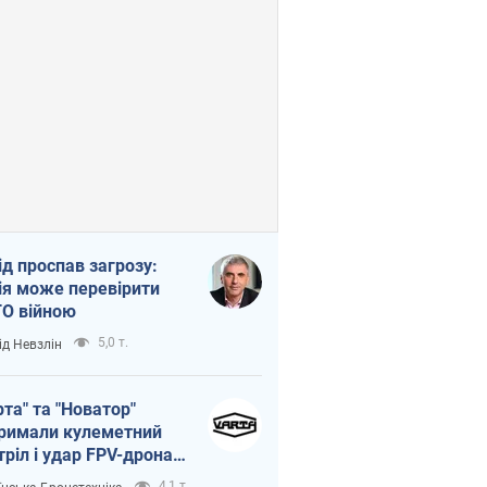
ід проспав загрозу:
ія може перевірити
О війною
5,0 т.
ід Невзлін
рта" та "Новатор"
римали кулеметний
тріл і удар FPV-дрона,
тувавши життя
4,1 т.