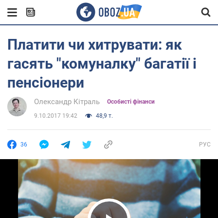
Платити чи хитрувати: як
гасять "комуналку" багатії і
пенсіонери
Олександр Кітраль
Особисті фінанси
9.10.2017 19:42
48,9 т.
36
РУС