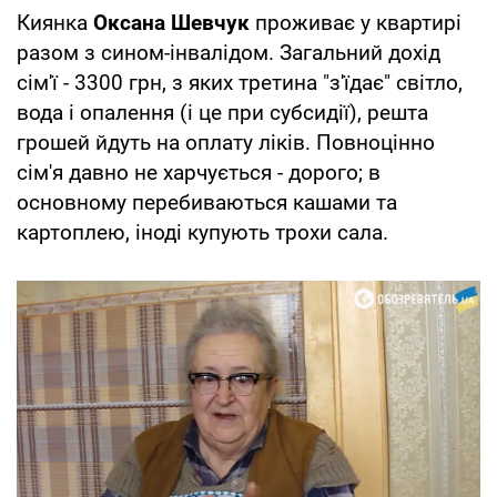
Киянка
Оксана Шевчук
проживає у квартирі
разом з сином-інвалідом. Загальний дохід
сім'ї - 3300 грн, з яких третина "з'їдає" світло,
вода і опалення (і це при субсидії), решта
грошей йдуть на оплату ліків. Повноцінно
сім'я давно не харчується - дорого; в
основному перебиваються кашами та
картоплею, іноді купують трохи сала.