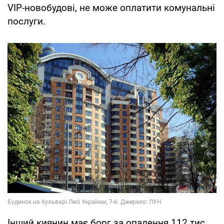
VIP-новобудові, не може оплатити комунальні
послуги.
Інший киянин має борг за опалення 112 тис.