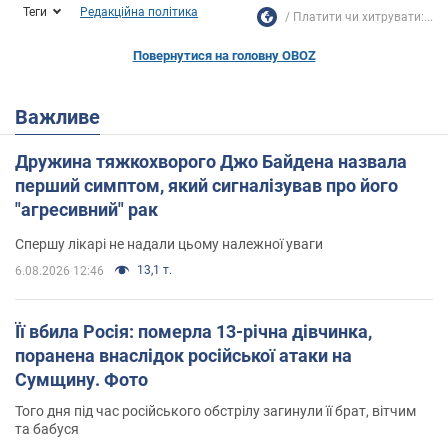
Теги
Редакційна політика
Платити чи хитрувати:...
Повернутися на головну OBOZ
Важливе
Дружина тяжкохворого Джо Байдена назвала
перший симптом, який сигналізував про його
"агресивний" рак
Спершу лікарі не надали цьому належної уваги
13,1 т.
6.08.2026 12:46
Її вбила Росія: померла 13-річна дівчинка,
поранена внаслідок російської атаки на
Сумщину. Фото
Того дня під час російського обстрілу загинули її брат, вітчим
та бабуся