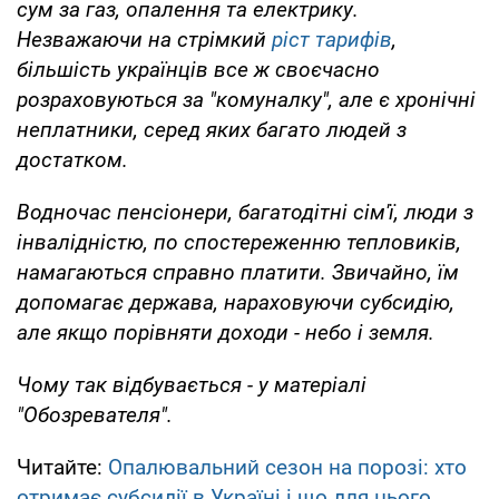
сум за газ, опалення та електрику.
Незважаючи на стрімкий
ріст тарифів
,
більшість українців все ж своєчасно
розраховуються за "комуналку", але є хронічні
неплатники, серед яких багато людей з
достатком.
Водночас пенсіонери, багатодітні сім'ї, люди з
інвалідністю, по спостереженню тепловиків,
намагаються справно платити. Звичайно, їм
допомагає держава, нараховуючи субсидію,
але якщо порівняти доходи - небо і земля.
Чому так відбувається - у матеріалі
"Обозревателя".
Читайте:
Опалювальний сезон на порозі: хто
отримає субсидії в Україні і що для цього