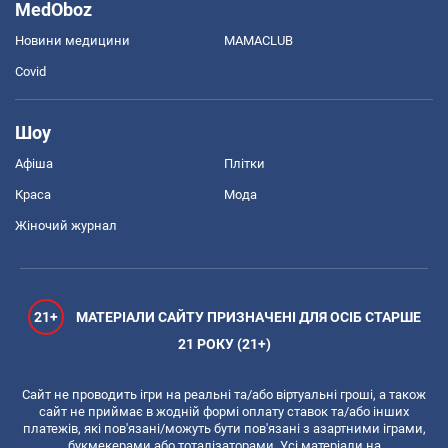
MedOboz
Новини медицини
MAMACLUB
Covid
Шоу
Афіша
Плітки
Краса
Мода
Жіночий журнал
21+
МАТЕРІАЛИ САЙТУ ПРИЗНАЧЕНІ ДЛЯ ОСІБ СТАРШЕ
21 РОКУ (21+)
Сайт не проводить ігри на реальні та/або віртуальні гроші, а також
сайт не приймає в жодній формі оплату ставок та/або інших
платежів, які пов'язані/можуть бути пов'язані з азартними іграми,
букмекерами або тоталізаторами. Усі матеріали на