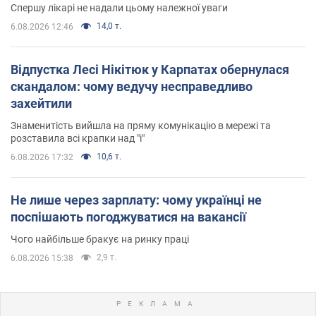
Спершу лікарі не надали цьому належної уваги
14,0 т.
6.08.2026 12:46
Відпустка Лесі Нікітюк у Карпатах обернулася
скандалом: чому ведучу несправедливо
захейтили
Знаменитість вийшла на пряму комунікацію в мережі та
розставила всі крапки над "і"
10,6 т.
6.08.2026 17:32
Не лише через зарплату: чому українці не
поспішають погоджуватися на вакансії
Чого найбільше бракує на ринку праці
2,9 т.
6.08.2026 15:38