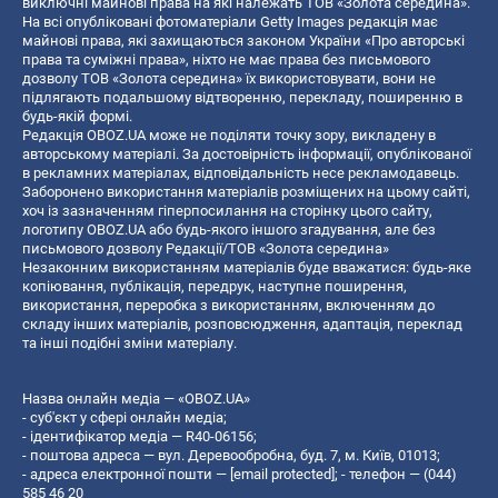
виключні майнові права на які належать ТОВ «Золота середина».
На всі опубліковані фотоматеріали Getty Images редакція має
майнові права, які захищаються законом України «Про авторські
права та суміжні права», ніхто не має права без письмового
дозволу ТОВ «Золота середина» їх використовувати, вони не
підлягають подальшому відтворенню, перекладу, поширенню в
будь-якій формі.
Редакція OBOZ.UA може не поділяти точку зору, викладену в
авторському матеріалі. За достовірність інформації, опублікованої
в рекламних матеріалах, відповідальність несе рекламодавець.
Заборонено використання матеріалів розміщених на цьому сайті,
хоч із зазначенням гіперпосилання на сторінку цього сайту,
логотипу OBOZ.UA або будь-якого іншого згадування, але без
письмового дозволу Редакції/ТОВ «Золота середина»
Незаконним використанням матеріалів буде вважатися: будь-яке
копiювання, публiкацiя, передрук, наступне поширення,
використання, переробка з використанням, включенням до
складу інших матеріалів, розповсюдження, адаптація, переклад
та інші подібні зміни матеріалу.
Назва онлайн медіа — «OBOZ.UA»
- суб'єкт у сфері онлайн медіа;
- ідентифікатор медіа — R40-06156;
- поштова адреса — вул. Деревообробна, буд. 7, м. Київ, 01013;
- адреса електронної пошти —
[email protected]
; - телефон — (044)
585 46 20