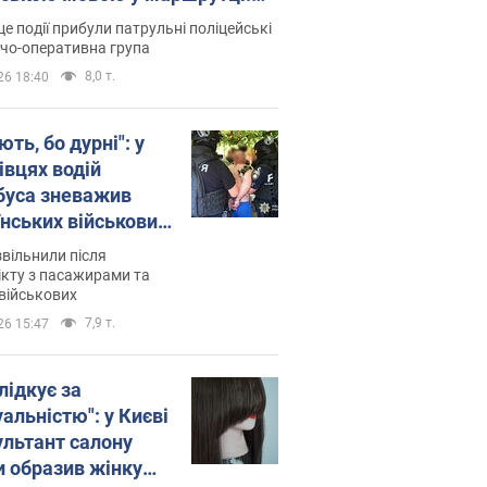
ція склала адмінпротокол.
це події прибули патрульні поліцейські
о
дчо-оперативна група
8,0 т.
26 18:40
ть, бо дурні": у
івцях водій
буса зневажив
їнських військових
латився. Відео
звільнили після
кту з пасажирами та
військових
7,9 т.
26 15:47
лідкує за
альністю": у Києві
ультант салону
и образив жінку