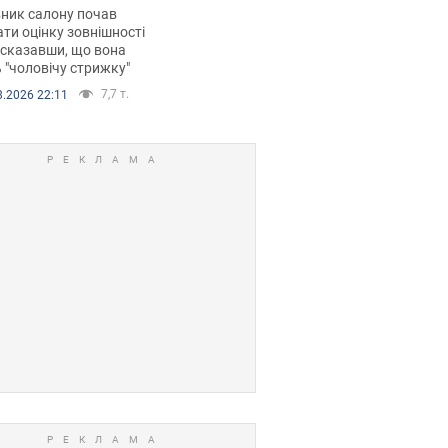
 хімієтерапії,
ник салону почав
орівся скандал.
ти оцінку зовнішності
 сказавши, що вона
 "чоловічу стрижку"
7,7 т.
8.2026 22:11