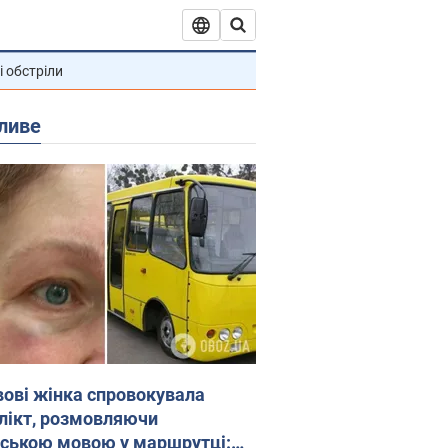
і обстріли
ливе
вові жінка спровокувала
лікт, розмовляючи
йською мовою у маршрутці: