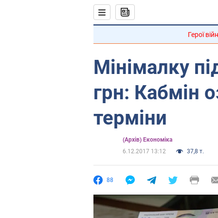
Герої вій
Мінімалку пі
грн: Кабмін 
терміни
(Архів) Економіка
6.12.2017 13:12
37,8 т.
88