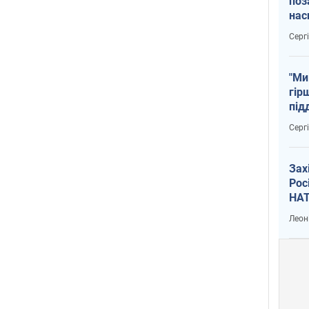
поз
нас
тем
Серг
"Ми
гір
під
рак
Серг
Зах
Рос
НАТ
Леон