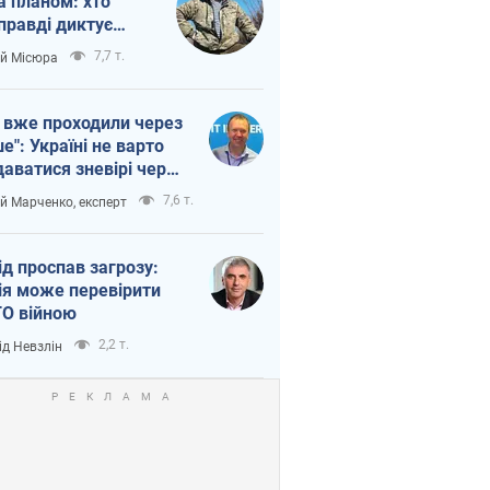
а планом: хто
правді диктує
п війни
7,7 т.
ій Місюра
 вже проходили через
ше": Україні не варто
даватися зневірі через
етний терор
7,6 т.
ій Марченко, експерт
ід проспав загрозу:
ія може перевірити
О війною
2,2 т.
ід Невзлін