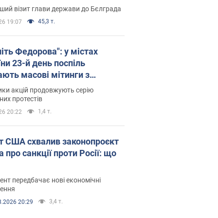
ший візит глави держави до Бєлграда
45,3 т.
26 19:07
іть Федорова": у містах
ни 23-й день поспіль
ають масові мітинги з
онками. Фото і відео
ики акцій продовжують серію
их протестів
1,4 т.
26 20:22
т США схвалив законопроєкт
 про санкції проти Росії: що
нт передбачає нові економічні
ення
3,4 т.
8.2026 20:29