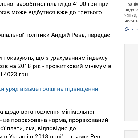
після
льної заробітної плати до 4100 грн при
Праців
розг
надава
рсів може відбутися вже до третього
жінки,
Фото
носить
7.0
ціальної політики Андрій Рева, передає
и показують, що з урахуванням індексу
озів на 2018 рік - прожитковий мінімум в
і 4023 грн.
ки уряд візьме гроші на підвищення
та щодо встановлення мінімальної
н - це прорахована норма, прорахований
ої плати, яка, відповідно до
в Україні в 2018 році", - заявив Рева.