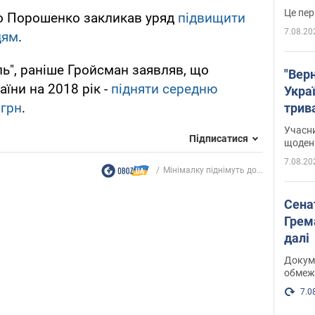
Це пер
о Порошенко закликав уряд
підвищити
7.08.20
цям
.
ь", раніше Гройсман заявляв, що
"Верн
їни на 2018 рік -
підняти середню
Украї
 грн
.
трив
карт
Учасн
Підписатися
щоденн
7.08.20
Мінімалку піднімуть до...
Сена
Грема
далі
Докуме
обмеж
7.0