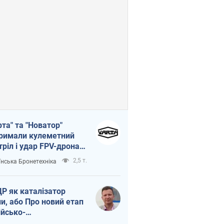
рта" та "Новатор"
римали кулеметний
тріл і удар FPV-дрона,
тувавши життя
2,5 т.
їнська Бронетехніка
церу ЗСУ
Р як каталізатор
ни, або Про новий етап
ійсько-
нічнокорейського