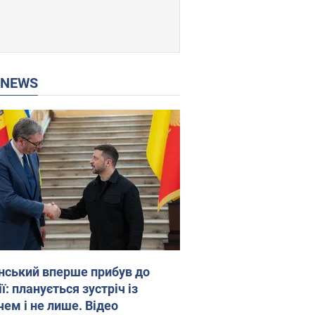
P NEWS
нський вперше прибув до
ї: планується зустріч із
чем і не лише. Відео