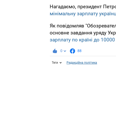
Нагадаємо, президент Петр
мінімальну зарплату україн
Як повідомляв "Обозревател
основне завдання уряду Укра
зарплату по країні до 10000
0
88
Теги
Редакційна політика