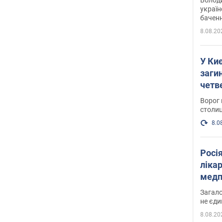
україн
баченн
у боро
8.08.20
У Киє
заги
четв
Ворог 
столиц
8.0
Росі
ліка
медп
Загало
не єди
8.08.20