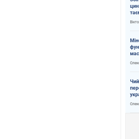
цин
тає
і Пу
Вікт
Мін
фун
мас
Олек
Чий
пер
укр
чин
Олек
наз