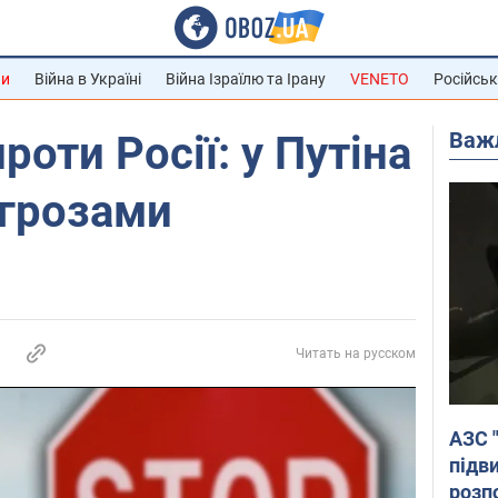
ни
Війна в Україні
Війна Ізраїлю та Ірану
VENETO
Російськ
Важ
проти Росії: у Путіна
огрозами
Читать на русском
АЗС 
підв
розпо