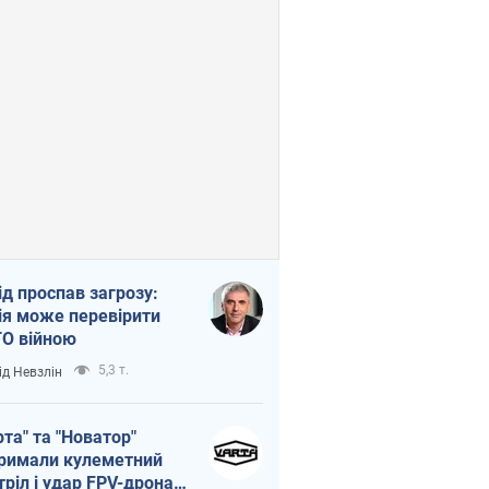
ід проспав загрозу:
ія може перевірити
О війною
5,3 т.
ід Невзлін
рта" та "Новатор"
римали кулеметний
тріл і удар FPV-дрона,