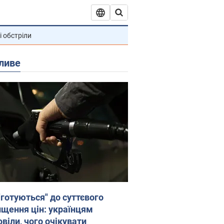
і обстріли
ливе
"готуються" до суттєвого
ищення цін: українцям
віли, чого очікувати