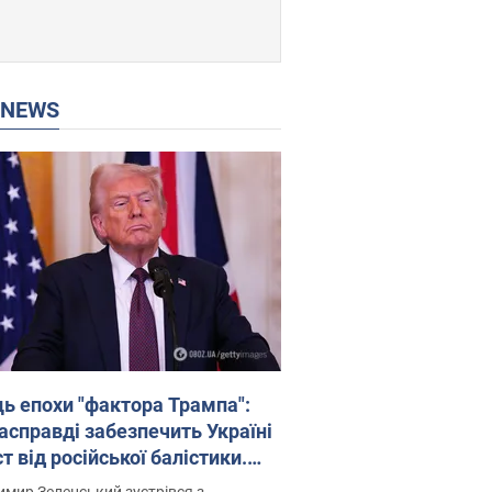
P NEWS
ць епохи "фактора Трампа":
насправді забезпечить Україні
т від російської балістики.
рв’ю з Безсмертним
мир Зеленський зустрівся з