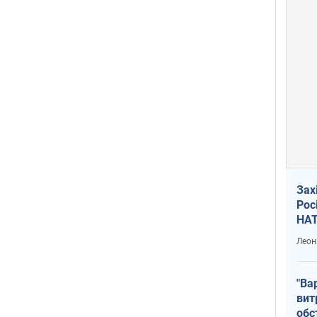
Зах
Рос
НАТ
Леон
"Ва
вит
обс