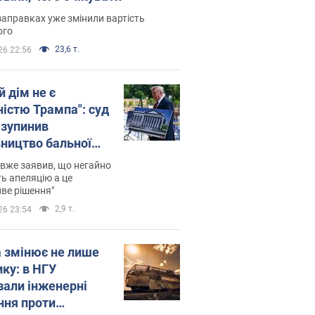
заправках уже змінили вартість
ого
23,6 т.
26 22:56
й дім не є
ністю Трампа": суд
зупинив
вництво бальної
 за $400 млн
вже заявив, що негайно
ь апеляцію а це
ве рішення"
2,9 т.
26 23:54
а змінює не лише
ику: в НГУ
зали інженерні
ння проти