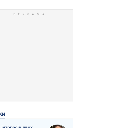
ки
г інтересів двох