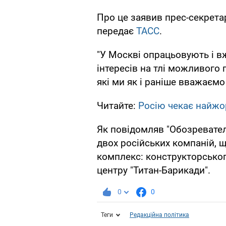
Про це заявив прес-секрета
передає
ТАСС
.
"У Москві опрацьовують і в
інтересів на тлі можливого 
які ми як і раніше вважаємо 
Читайте:
Росію чекає найжо
Як повідомляв "Обозревате
двох російських компаній,
комплекс: конструкторськог
центру "Титан-Барикади".
0
0
Теги
Редакційна політика