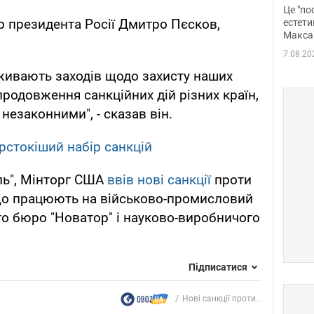
росі
Це "по
Фото
р президента Росії Дмитро Пєсков,
естети
Макса
7.08.20
живають заходів щодо захисту наших
продовження санкційних дій різних країн,
незаконними", - сказав він.
рстокіший набір санкцій
ль", Мінторг США
ввів нові санкції
проти
 що працюють на військово-промисловий
о бюро "Новатор" і науково-виробничого
Підписатися
Нові санкції проти...