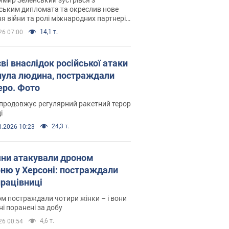
ським дипломата та окреслив нове
я війни та ролі міжнародних партнерів
тьбі з Росією
14,1 т.
26 07:00
ві внаслідок російської атаки
нула людина, постраждали
еро. Фото
продовжує регулярний ракетний терор
і
24,3 т.
8.2026 10:23
яни атакували дроном
рню у Херсоні: постраждали
рацівниці
м постраждали чотири жінки – і вони
ні поранені за добу
4,6 т.
26 00:54