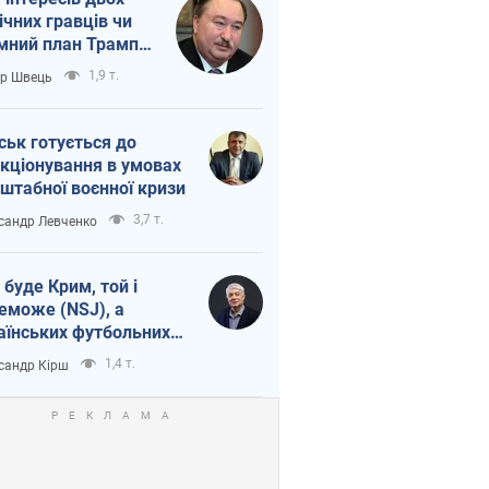
ічних гравців чи
мний план Трампа
тіна?
1,9 т.
ор Швець
ськ готується до
кціонування в умовах
штабної воєнної кризи
3,7 т.
сандр Левченко
 буде Крим, той і
еможе (NSJ), а
аїнських футбольних
овників можуть
1,4 т.
сандр Кірш
вати вбивцями