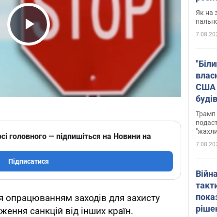
Як на 
пальн
7.08.20
Play Video
"Біли
влас
США 
буді
зали
Трамп 
подаст
"жахли
сі головного — підпишіться на Новини на
7.08.20
Підписатися
Війн
такт
пока
я опрацюванням заходів для захисту
ріше
вження санкцій від інших країн.