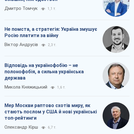
Дмитро Томчук
1,1 т.
Не помста, а стратегія: Україна змушує
Росію платити за війну
Віктор Андрусів
2,3 т.
Відповідь на українофобію – не
полонофобія, а сильна українська
держава
Микола Княжицький
1,6 т.
Мер Москви раптово схотів миру, як
стають послом у США й нові українські
топ-рейтинги
Олександр Кірш
6,7 т.