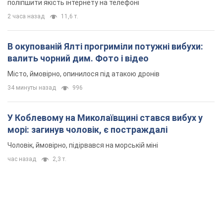
поліпшити якість інтернету на телефоні
2 часа назад
11,6 т.
В окупованій Ялті прогриміли потужні вибухи:
валить чорний дим. Фото і відео
Місто, ймовірно, опинилося під атакою дронів
34 минуты назад
996
У Коблевому на Миколаївщині стався вибух у
морі: загинув чоловік, є постраждалі
Чоловік, ймовірно, підірвався на морській міні
час назад
2,3 т.