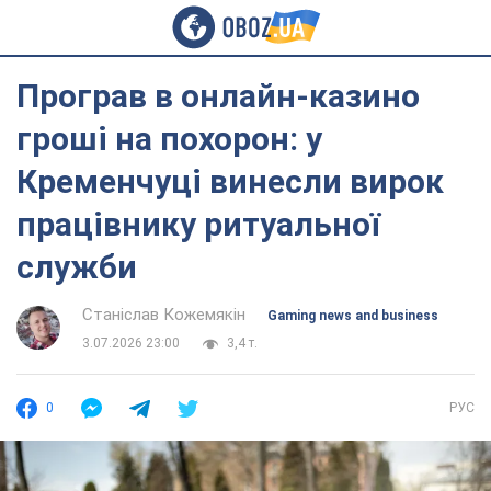
Програв в онлайн-казино
гроші на похорон: у
Кременчуці винесли вирок
працівнику ритуальної
служби
Станіслав Кожемякін
Gaming news and business
3.07.2026 23:00
3,4 т.
0
РУС