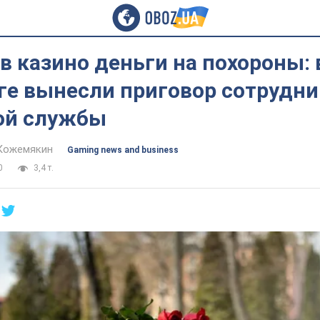
в казино деньги на похороны: 
ге вынесли приговор сотрудни
ой службы
Кожемякин
Gaming news and business
0
3,4 т.