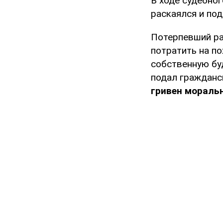
В ходе судебно
раскаялся и под
Потерпевший ра
потратить на п
собственную бу
подал гражданс
гривен мораль