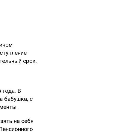
дином
еступление
тельный срок.
 года. В
а бабушка, с
менты.
зять на себя
Пенсионного