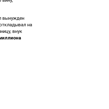
 вину,
л вынужден
 откладывал на
ницу, внук
миллиона