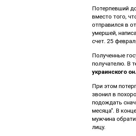
Потерпевший до
вместо того, ч
отправился в о
умершей, написа
счет. 25 февра
Полученные гос
получателю. В т
украинского он
При этом потер
звонил в похоро
подождать снача
месяца". В конц
мужчина обрати
лицу.