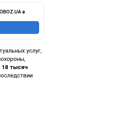
 OBOZ.UA в
туальных услуг,
похороны,
 18 тысяч
впоследствии