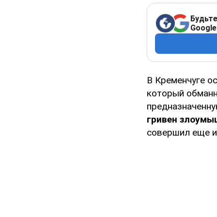
Будьте
Google
В Кременчуге о
который обманн
предназначенну
гривен злоумы
совершил еще и