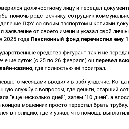
верился должностному лицу и передал документ
тобы помочь родственнику, сотрудник коммунальн
тделение ПФУ со своим паспортом и копиями док
л заявление от своего имени и указал свой личн
ля 2025 года
Пенсионный фонд перечислил ему 1
ударственные средства фигурант так и не переда
ечение суток (с 25 по 26 февраля) он
перевел всю
лайн-казино
, где полностью её проиграл.
певшего месяцами вводили в заблуждение. Когда
нную службу с вопросом, где деньги, старший со
ла "еще несколько дней", затем "10 дней", а впос
е концов мошенник просто перестал брать трубку
лся в полицию, где и узнал, что помощь выплати