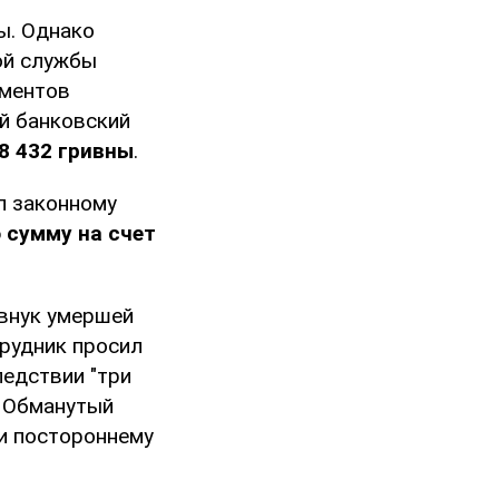
ы. Однако
ой службы
ументов
ый банковский
8 432 гривны
.
л законному
 сумму на счет
 внук умершей
трудник просил
ледствии "три
. Обманутый
ли постороннему