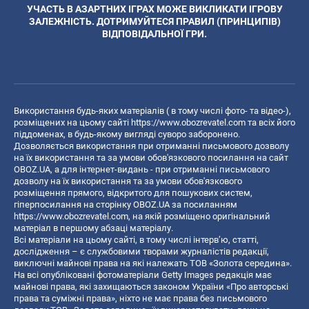
УЧАСТЬ В АЗАРТНИХ ІГРАХ МОЖЕ ВИКЛИКАТИ ІГРОВУ
ЗАЛЕЖНІСТЬ. ДОТРИМУЙТЕСЯ ПРАВИЛ (ПРИНЦИПІВ)
ВІДПОВІДАЛЬНОЇ ГРИ.
Використання будь-яких матеріалів ( в тому числі фото- та відео-),
розміщених на цьому сайті
https://www.obozrevatel.com
та всіх його
піддоменах, в будь-якому вигляді суворо заборонено.
Дозволяється використання при отриманні письмового дозволу
на їх використання та за умови обов'язкового посилання на сайт
OBOZ.UA, а для інтернет-видань - при отриманні письмового
дозволу на їх використання та за умови обов'язкового
розміщення прямого, відкритого для пошукових систем,
гіперпосилання на сторінку OBOZ.UA за посиланням
https://www.obozrevatel.com
, на якій розміщено оригінальний
матеріал в першому абзаці матеріалу.
Всі матеріали на цьому сайті, в тому числі інтерв’ю, статті,
дослідження – є службовими творами журналістів редакції,
виключні майнові права на які належать ТОВ «Золота середина».
На всі опубліковані фотоматеріали Getty Images редакція має
майнові права, які захищаються законом України «Про авторські
права та суміжні права», ніхто не має права без письмового