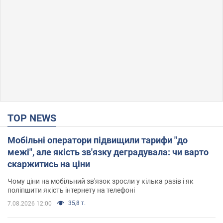
TOP NEWS
Мобільні оператори підвищили тарифи "до
межі", але якість зв'язку деградувала: чи варто
скаржитись на ціни
Чому ціни на мобільний зв'язок зросли у кілька разів і як
поліпшити якість інтернету на телефоні
35,8 т.
7.08.2026 12:00