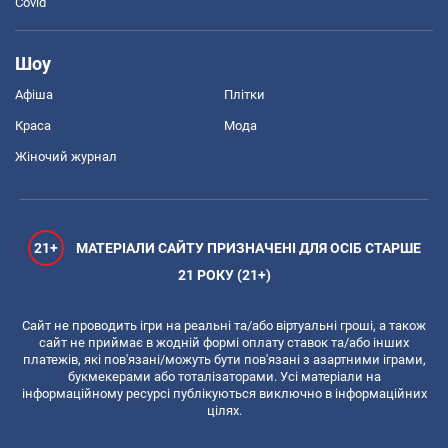
Covid
Шоу
Афіша
Плітки
Краса
Мода
Жіночий журнал
21+
МАТЕРІАЛИ САЙТУ ПРИЗНАЧЕНІ ДЛЯ ОСІБ СТАРШЕ
21 РОКУ (21+)
Сайт не проводить ігри на реальні та/або віртуальні гроші, а також
сайт не приймає в жодній формі оплату ставок та/або інших
платежів, які пов'язані/можуть бути пов'язані з азартними іграми,
букмекерами або тоталізаторами. Усі матеріали на
інформаційному ресурсі публікуються виключно в інформаційних
цілях.