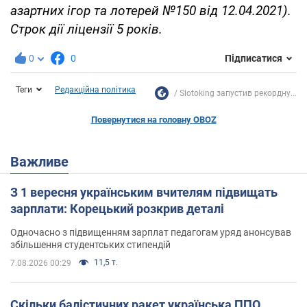
азартних ігор та лотерей №150 від 12.04.2021).
Строк дії ліцензії 5 років.
0
0
Підписатися
Теги
Редакційна політика
Slotoking запустив рекордну...
Повернутися на головну OBOZ
Важливе
З 1 вересня українським вчителям підвищать
зарплати: Корецький розкрив деталі
Одночасно з підвищенням зарплат педагогам уряд анонсував
збільшення студентських стипендій
11,5 т.
7.08.2026 00:29
Скільки балістичних ракет українська ППО