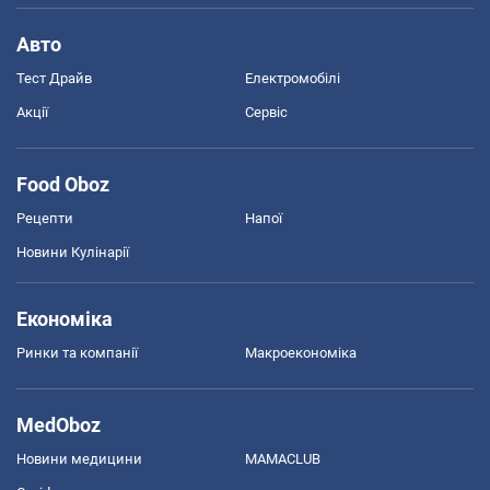
Авто
Тест Драйв
Електромобілі
Акції
Сервіс
Food Oboz
Рецепти
Напої
Новини Кулінарії
Економіка
Ринки та компанії
Макроекономіка
MedOboz
Новини медицини
MAMACLUB