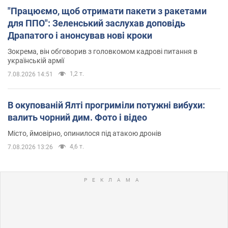
"Працюємо, щоб отримати пакети з ракетами
для ППО": Зеленський заслухав доповідь
Драпатого і анонсував нові кроки
Зокрема, він обговорив з головкомом кадрові питання в
українській армії
1,2 т.
7.08.2026 14:51
В окупованій Ялті прогриміли потужні вибухи:
валить чорний дим. Фото і відео
Місто, ймовірно, опинилося під атакою дронів
4,6 т.
7.08.2026 13:26