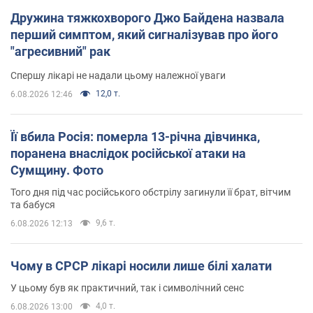
Дружина тяжкохворого Джо Байдена назвала
перший симптом, який сигналізував про його
"агресивний" рак
Спершу лікарі не надали цьому належної уваги
12,0 т.
6.08.2026 12:46
Її вбила Росія: померла 13-річна дівчинка,
поранена внаслідок російської атаки на
Сумщину. Фото
Того дня під час російського обстрілу загинули її брат, вітчим
та бабуся
9,6 т.
6.08.2026 12:13
Чому в СРСР лікарі носили лише білі халати
У цьому був як практичний, так і символічний сенс
4,0 т.
6.08.2026 13:00