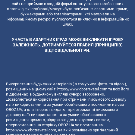
сайт не приймає в жодній формі оплату ставок та/або інших
платежів, які пов'язані/можуть бути пов'язані з азартними іграми,
букмекерами або тоталізаторами. Усі матеріали на
інформаційному ресурсі публікуються виключно в інформаційних
цілях.
УЧАСТЬ В АЗАРТНИХ ІГРАХ МОЖЕ ВИКЛИКАТИ ІГРОВУ
ЗАЛЕЖНІСТЬ. ДОТРИМУЙТЕСЯ ПРАВИЛ (ПРИНЦИПІВ)
ВІДПОВІДАЛЬНОЇ ГРИ.
Використання будь-яких матеріалів ( в тому числі фото- та відео-),
розміщених на цьому сайті
https://www.obozrevatel.com
та всіх його
піддоменах, в будь-якому вигляді суворо заборонено.
Дозволяється використання при отриманні письмового дозволу
на їх використання та за умови обов'язкового посилання на сайт
OBOZ.UA, а для інтернет-видань - при отриманні письмового
дозволу на їх використання та за умови обов'язкового
розміщення прямого, відкритого для пошукових систем,
гіперпосилання на сторінку OBOZ.UA за посиланням
https://www.obozrevatel.com
, на якій розміщено оригінальний