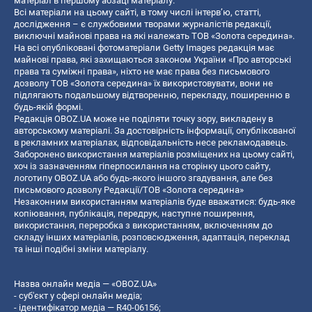
матеріал в першому абзаці матеріалу.
Всі матеріали на цьому сайті, в тому числі інтерв’ю, статті,
дослідження – є службовими творами журналістів редакції,
виключні майнові права на які належать ТОВ «Золота середина».
На всі опубліковані фотоматеріали Getty Images редакція має
майнові права, які захищаються законом України «Про авторські
права та суміжні права», ніхто не має права без письмового
дозволу ТОВ «Золота середина» їх використовувати, вони не
підлягають подальшому відтворенню, перекладу, поширенню в
будь-якій формі.
Редакція OBOZ.UA може не поділяти точку зору, викладену в
авторському матеріалі. За достовірність інформації, опублікованої
в рекламних матеріалах, відповідальність несе рекламодавець.
Заборонено використання матеріалів розміщених на цьому сайті,
хоч із зазначенням гіперпосилання на сторінку цього сайту,
логотипу OBOZ.UA або будь-якого іншого згадування, але без
письмового дозволу Редакції/ТОВ «Золота середина»
Незаконним використанням матеріалів буде вважатися: будь-яке
копiювання, публiкацiя, передрук, наступне поширення,
використання, переробка з використанням, включенням до
складу інших матеріалів, розповсюдження, адаптація, переклад
та інші подібні зміни матеріалу.
Назва онлайн медіа — «OBOZ.UA»
- суб'єкт у сфері онлайн медіа;
- ідентифікатор медіа — R40-06156;