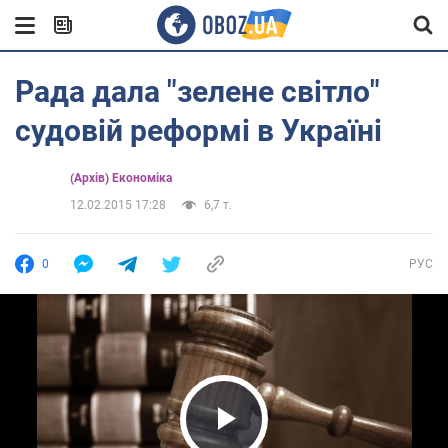
Рада дала "зелене світло"
судовій реформі в Україні
(Архів) Економіка
12.02.2015 17:28
6,7 т.
0
РУС