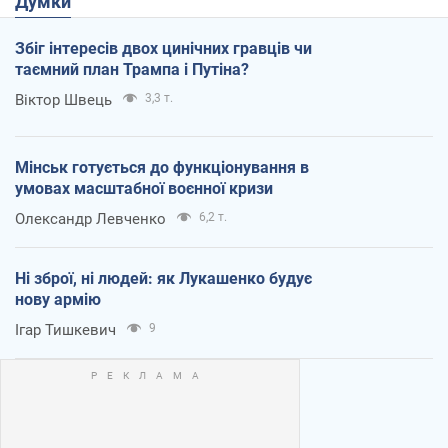
Думки
Збіг інтересів двох цинічних гравців чи
таємний план Трампа і Путіна?
Віктор Швець
3,3 т.
Мінськ готується до функціонування в
умовах масштабної воєнної кризи
Олександр Левченко
6,2 т.
Ні зброї, ні людей: як Лукашенко будує
нову армію
Ігар Тишкевич
9