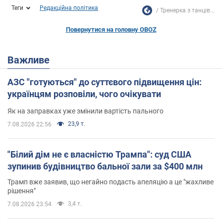
Теги
Редакційна політика
Тренерка з танців...
Повернутися на головну OBOZ
Важливе
АЗС "готуються" до суттєвого підвищення цін:
українцям розповіли, чого очікувати
Як на заправках уже змінили вартість пального
23,9 т.
7.08.2026 22:56
"Білий дім не є власністю Трампа": суд США
зупинив будівництво бальної зали за $400 млн
Трамп вже заявив, що негайно подасть апеляцію а це "жахливе
рішення"
3,4 т.
7.08.2026 23:54