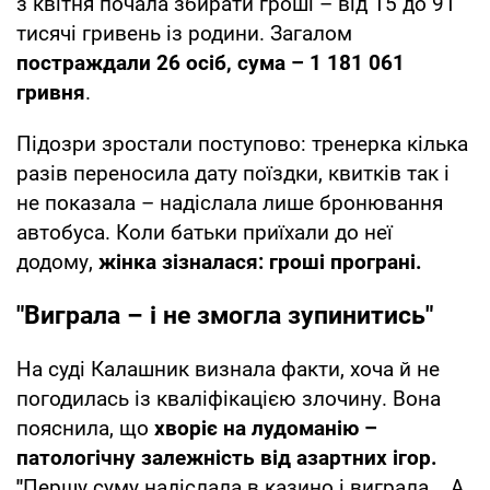
з квітня почала збирати гроші – від 15 до 91
тисячі гривень із родини. Загалом
постраждали 26 осіб, сума – 1 181 061
гривня
.
Підозри зростали поступово: тренерка кілька
разів переносила дату поїздки, квитків так і
не показала – надіслала лише бронювання
автобуса. Коли батьки приїхали до неї
додому,
жінка зізналася: гроші програні.
"Виграла – і не змогла зупинитись"
На суді Калашник визнала факти, хоча й не
погодилась із кваліфікацією злочину. Вона
пояснила, що
хворіє на лудоманію –
патологічну залежність від азартних ігор.
"
Першу суму надіслала в казино і виграла... А