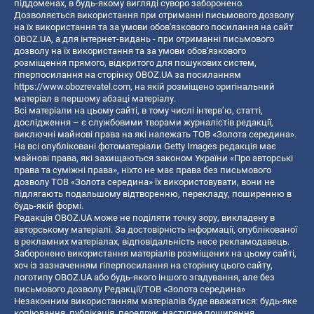
піддоменах, в будь-якому вигляді суворо заборонено.
Дозволяється використання при отриманні письмового дозволу
на їх використання та за умови обов'язкового посилання на сайт
OBOZ.UA, а для інтернет-видань - при отриманні письмового
дозволу на їх використання та за умови обов'язкового
розміщення прямого, відкритого для пошукових систем,
гіперпосилання на сторінку OBOZ.UA за посиланням
https://www.obozrevatel.com
, на якій розміщено оригінальний
матеріал в першому абзаці матеріалу.
Всі матеріали на цьому сайті, в тому числі інтерв’ю, статті,
дослідження – є службовими творами журналістів редакції,
виключні майнові права на які належать ТОВ «Золота середина».
На всі опубліковані фотоматеріали Getty Images редакція має
майнові права, які захищаються законом України «Про авторські
права та суміжні права», ніхто не має права без письмового
дозволу ТОВ «Золота середина» їх використовувати, вони не
підлягають подальшому відтворенню, перекладу, поширенню в
будь-якій формі.
Редакція OBOZ.UA може не поділяти точку зору, викладену в
авторському матеріалі. За достовірність інформації, опублікованої
в рекламних матеріалах, відповідальність несе рекламодавець.
Заборонено використання матеріалів розміщених на цьому сайті,
хоч із зазначенням гіперпосилання на сторінку цього сайту,
логотипу OBOZ.UA або будь-якого іншого згадування, але без
письмового дозволу Редакції/ТОВ «Золота середина»
Незаконним використанням матеріалів буде вважатися: будь-яке
копiювання, публiкацiя, передрук, наступне поширення,