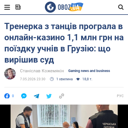
Тренерка з танців програла в
онлайн-казино 1,1 млн грн на
поїздку учнів в Грузію: що
вирішив суд
Станіслав Кожемякін
Gaming news and business
7.05.2026 23:30
1 хвилина
18,8 т.
0
РУС