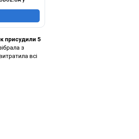
ик присудили 5
 зібрала з
витратила всі