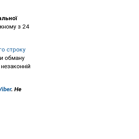
альної
ожному з 24
го строку
ми обману
 незаконній
Viber
. Не