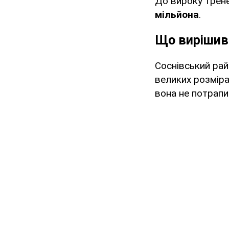
До вироку трен
мільйона
.
Що вирішив
Соснівський ра
великих розміра
вона не потрапи