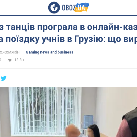
з танців програла в онлайн-каз
а поїздку учнів в Грузію: що в
Кожемякін
Gaming news and business
0
18,8 т.