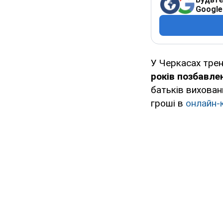
Google
У Черкасах тре
років позбавлен
батьків вихован
гроші в
онлайн-