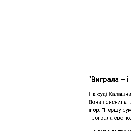
"Виграла – і
На суді Калашни
Вона пояснила,
ігор. "
Першу суму
програла свої ко