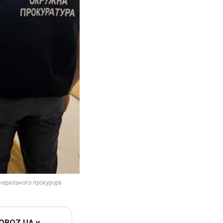
 OBOZ.UA у