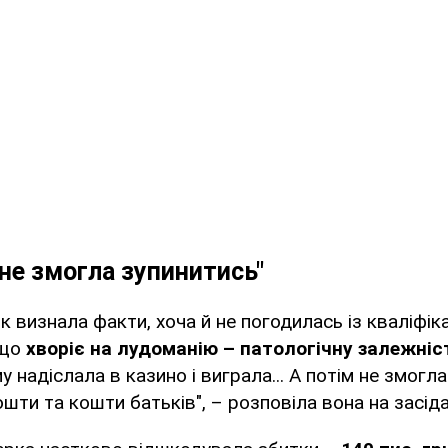
 не змогла зупинитись"
к визнала факти, хоча й не погодилась із кваліфік
 що
хворіє на лудоманію – патологічну залежніс
 надіслала в казино і виграла... А потім не змогла
шти та кошти батьків", – розповіла вона на засіда