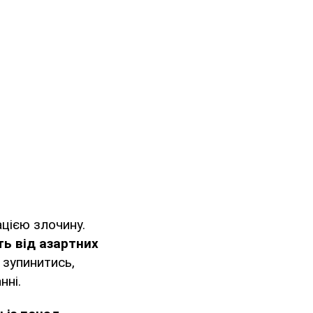
ацією злочину.
ть від азартних
 зупинитись,
нні.