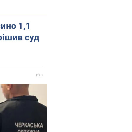
ино 1,1
ирішив суд
РУС