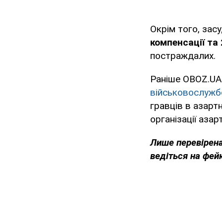
Окрім того, за
компенсації та
постраждалих.
Раніше OBOZ.UA
військовослуж
гравців в азарт
організації азар
Лише перевірена
ведіться на фей