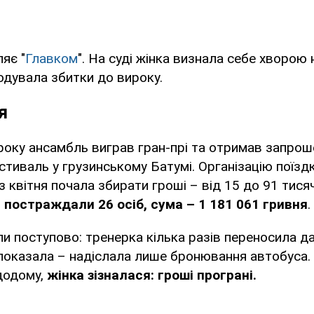
яє "
Главком
". На суді жінка визнала себе хворою 
дувала збитки до вироку.
я
оку ансамбль виграв гран-прі та отримав запрош
тиваль у грузинському Батумі. Організацію поїзд
з квітня почала збирати гроші – від 15 до 91 тисяч
м
постраждали 26 осіб, сума – 1 181 061 гривня
.
и поступово: тренерка кілька разів переносила да
е показала – надіслала лише бронювання автобуса.
 додому,
жінка зізналася: гроші програні.