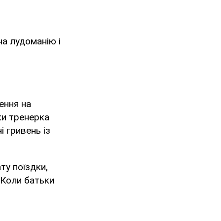
на лудоманію і
ення на
ки тренерка
і гривень із
ту поїздки,
 Коли батьки