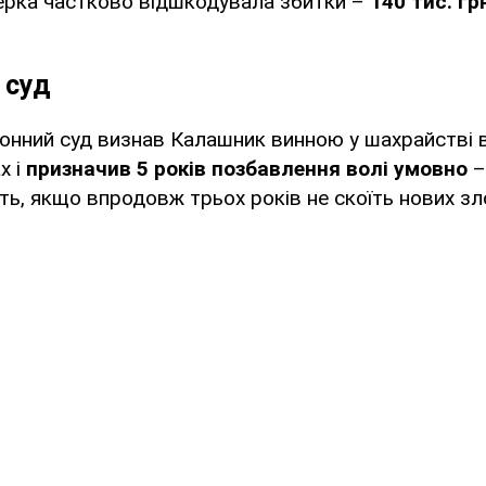
ерка частково відшкодувала збитки –
140 тис. гр
 суд
йонний суд визнав Калашник винною у шахрайстві 
х і
призначив 5 років позбавлення волі умовно
–
ть, якщо впродовж трьох років не скоїть нових зл