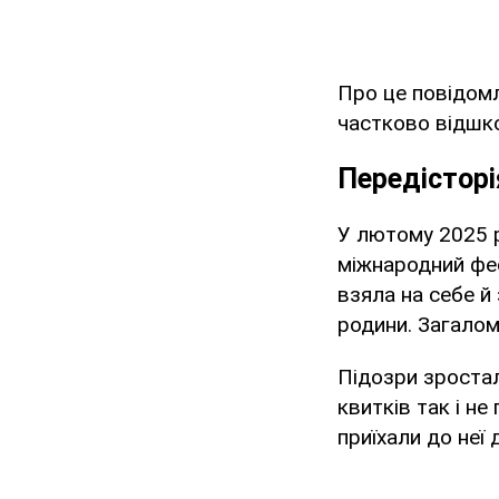
Про це повідомл
частково відшко
Передісторі
У лютому 2025 р
міжнародний фес
взяла на себе й 
родини. Загало
Підозри зростал
квитків так і н
приїхали до неї