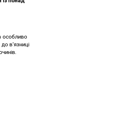
н із понад
в особливо
 до в'язниці
очинів.