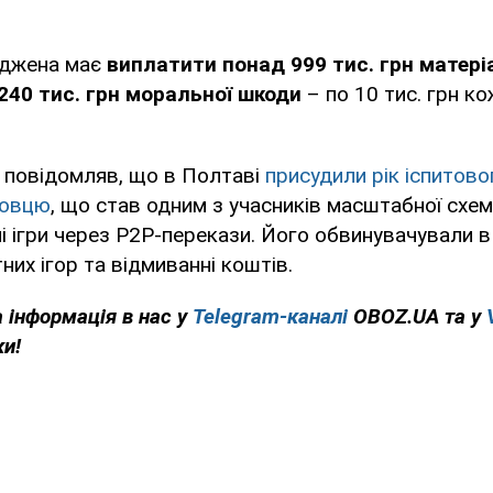
суджена має
виплатити понад 999 тис. грн матері
 240 тис. грн моральної шкоди
– по 10 тис. грн к
 повідомляв, що в Полтаві
присудили рік іспитово
бовцю
, що став одним з учасників масштабної схе
ні ігри через P2P-перекази. Його обвинувачували в
тних ігор та відмиванні коштів.
 інформація в нас у
Telegram-каналі
OBOZ.UA та у
ки!