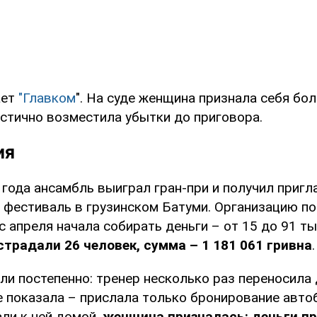
ает
"Главком
". На суде женщина признала себя бо
астично возместила убытки до приговора.
ия
 года ансамбль выиграл гран-при и получил пригл
фестиваль в грузинском Батуми. Организацию по
 с апреля начала собирать деньги – от 15 до 91 ты
страдали 26 человек, сумма – 1 181 061 гривна
.
и постепенно: тренер несколько раз переносила 
е показала – прислала только бронирование автоб
ли к ней домой,
женщина призналась: деньги п