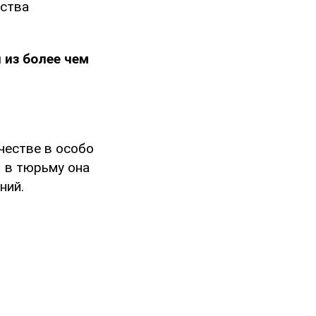
дства
н из более чем
честве в особо
 в тюрьму она
ний.