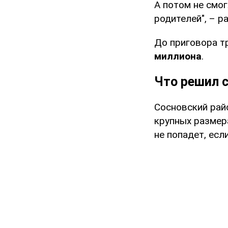
А потом не смог
родителей", – р
До приговора т
миллиона
.
Что решил 
Сосновский рай
крупных размер
не попадет, есл