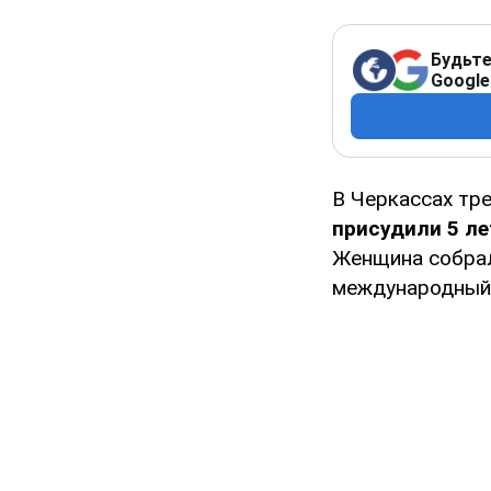
Будьте
Google
В Черкассах тр
присудили 5 ле
Женщина собрал
международный 