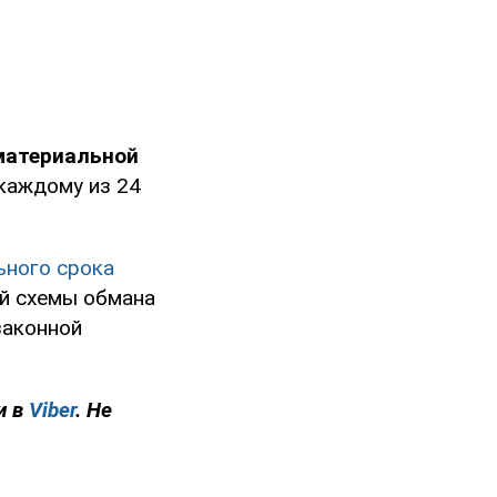
 материальной
 каждому из 24
ьного срока
ой схемы обмана
законной
и в
Viber
. Не