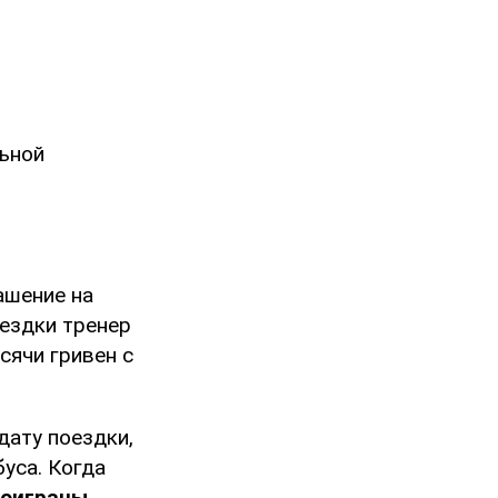
льной
ашение на
ездки тренер
сячи гривен с
дату поездки,
уса. Когда
роиграны.