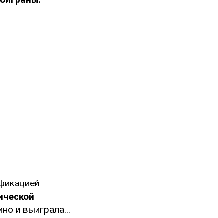
ификацией
ической
но и выиграла...