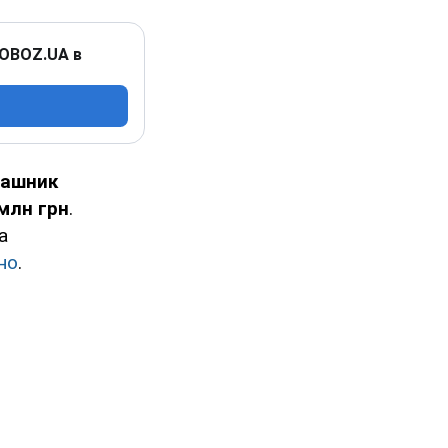
 OBOZ.UA в
лашник
млн грн
.
а
но
.