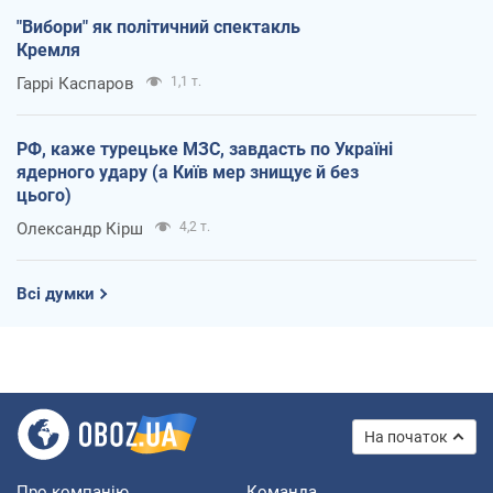
"Вибори" як політичний спектакль
Кремля
Гаррі Каспаров
1,1 т.
РФ, каже турецьке МЗС, завдасть по Україні
ядерного удару (а Київ мер знищує й без
цього)
Олександр Кірш
4,2 т.
Всі думки
На початок
Про компанію
Команда