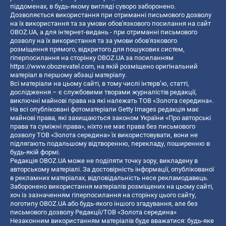
піддоменах, в будь-якому вигляді суворо заборонено.
Дозволяється використання при отриманні письмового дозволу
на їх використання та за умови обов'язкового посилання на сайт
OBOZ.UA, а для інтернет-видань - при отриманні письмового
дозволу на їх використання та за умови обов'язкового
розміщення прямого, відкритого для пошукових систем,
гіперпосилання на сторінку OBOZ.UA за посиланням
https://www.obozrevatel.com
, на якій розміщено оригінальний
матеріал в першому абзаці матеріалу.
Всі матеріали на цьому сайті, в тому числі інтерв’ю, статті,
дослідження – є службовими творами журналістів редакції,
виключні майнові права на які належать ТОВ «Золота середина».
На всі опубліковані фотоматеріали Getty Images редакція має
майнові права, які захищаються законом України «Про авторські
права та суміжні права», ніхто не має права без письмового
дозволу ТОВ «Золота середина» їх використовувати, вони не
підлягають подальшому відтворенню, перекладу, поширенню в
будь-якій формі.
Редакція OBOZ.UA може не поділяти точку зору, викладену в
авторському матеріалі. За достовірність інформації, опублікованої
в рекламних матеріалах, відповідальність несе рекламодавець.
Заборонено використання матеріалів розміщених на цьому сайті,
хоч із зазначенням гіперпосилання на сторінку цього сайту,
логотипу OBOZ.UA або будь-якого іншого згадування, але без
письмового дозволу Редакції/ТОВ «Золота середина»
Незаконним використанням матеріалів буде вважатися: будь-яке