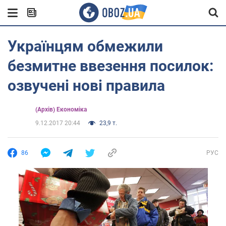
Українцям обмежили
безмитне ввезення посилок:
озвучені нові правила
(Архів) Економіка
9.12.2017 20:44
23,9 т.
86
РУС