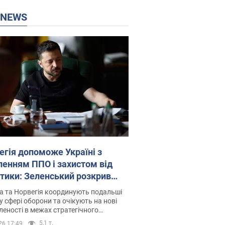
P NEWS
егія допоможе Україні з
ленням ППО і захистом від
стики: Зеленський розкрив
лі
а та Норвегія координують подальші
у сфері оборони та очікують на нові
еності в межах стратегічного
ерства
5,1 т.
26 17:49