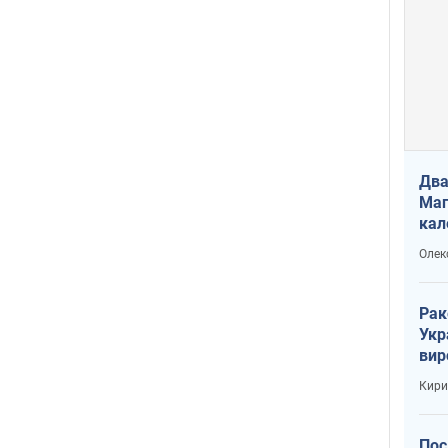
Два
Маг
кал
Олек
Рак
Укр
вир
рак
Кири
Пос