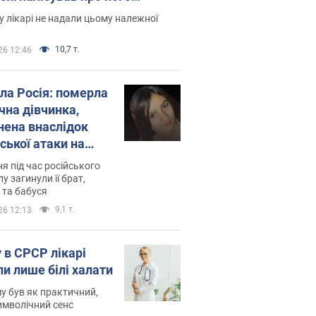
есивний" рак
 лікарі не надали цьому належної
10,7 т.
26 12:46
ила Росія: померла
чна дівчинка,
нена внаслідок
ської атаки на
ину. Фото
ня під час російського
лу загинули її брат,
 та бабуся
9,1 т.
26 12:13
 в СРСР лікарі
ли лише білі халати
у був як практичний,
символічний сенс