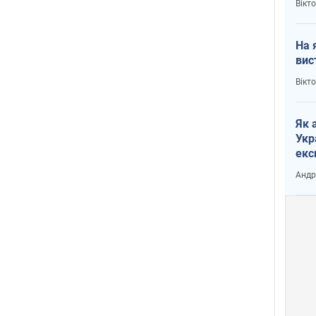
Вікт
На 
вис
Вікт
Як 
Укр
екс
наф
Андр