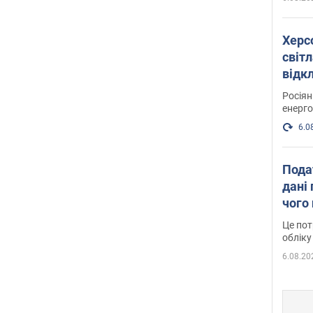
Херс
світл
відк
енер
Росія
енерго
6.0
Пода
дані 
чого
Це пот
обліку
6.08.20