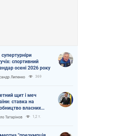
 супертурніри
учіх: спортивний
ендар осені 2026 року
369
сандр Липенко
етний щит і меч
аїни: ставка на
обництво власних
ет
1,2 т.
ло Татарінов
мертна "презумпція