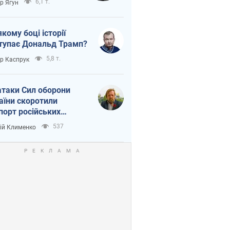
6,1 т.
ор Ягун
якому боці історії
тупає Дональд Трамп?
5,8 т.
ор Каспрук
атаки Сил оборони
аїни скоротили
порт російських
топродуктів
537
ій Клименко