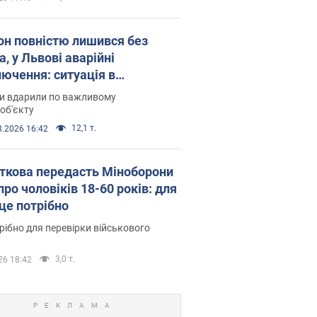
он повністю лишився без
а, у Львові аварійні
лючення: ситуація в
госистемі 6 серпня
ни вдарили по важливому
об'єкту
12,1 т.
8.2026 16:42
ткова передасть Міноборони
про чоловіків 18-60 років: для
 це потрібно
рібно для перевірки військового
3,0 т.
26 18:42