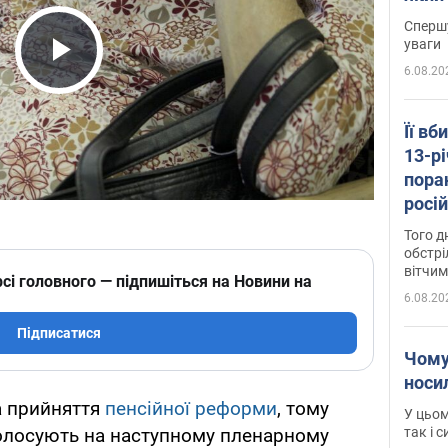
"агр
Спершу
уваги
6.08.20
Play Video
Її вб
13-рі
пора
росій
Сумщ
Того д
обстрі
вітчим
сі головного — підпишіться на Новини на
6.08.20
Підписатися
Чому
носи
за прийняття
пенсійної реформи
, тому
У цьом
так і 
олосують на наступному пленарному