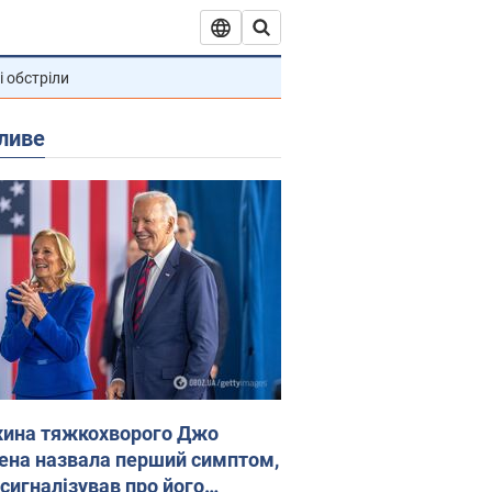
і обстріли
ливе
ина тяжкохворого Джо
ена назвала перший симптом,
 сигналізував про його