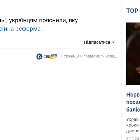
TO
ь", українцям пояснили, яку
нсійна реформа
.
Підписатися
Українцям повідомили коли...
Норв
поси
балі
дета
Україн
кроки 
домовл
партн
6.08.20