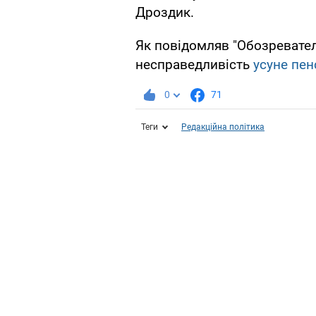
Дроздик.
Як повідомляв "Обозревател
несправедливість
усуне пе
0
71
Теги
Редакційна політика