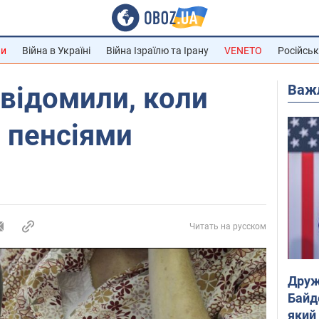
ни
Війна в Україні
Війна Ізраїлю та Ірану
VENETO
Російськ
Важ
відомили, коли
з пенсіями
Читать на русском
Друж
Байд
який