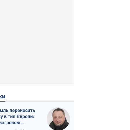
ки
мль переносить
ну в тил Європи:
 загрозою
тична логістика