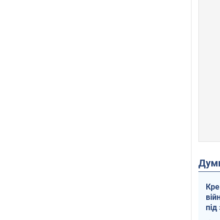
Дум
Кре
вій
під
кри