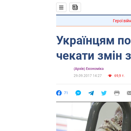
Герої вій
Українцям по
чекати змін 
(Архів) Економіка
29.09.2017 14:27
69,9 т.
71