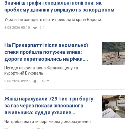
Значні штрафи і спеціальні полігони: як
проблему джипінгу вирішують за кордоном
Україні не завадить взяти приклад із країн Європи
8.08.2026 05:10
2,4 т.
На Прикарпатті після аномальної
спеки пройшла потужна злива:
дороги перетворились на річки.
Відео
Негода накрила Івано-Франківщину та
курортний Буковель
8.08.2026 09:27
34,8 т.
Жінці нарахували 729 тис. грн боргу
за газ через покази зіпсованого
лічильника: суддя ухвалив
неочікуване рішення
Чи треба платити борг через донарахування