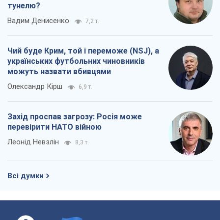
тунелю?
Вадим Денисенко
7,2 т.
Чий буде Крим, той і переможе (NSJ), а
українських футбольних чиновників
можуть назвати вбивцями
Олександр Кірш
6,9 т.
Захід проспав загрозу: Росія може
перевірити НАТО війною
Леонід Невзлін
8,3 т.
Всі думки