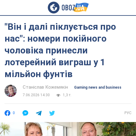
"Він і далі піклується про
нас": номери покійного
чоловіка принесли
лотерейний виграш у 1
мільйон фунтів
Станіслав Кожемякін
Gaming news and business
7.06.2026 14:30
1,3 т.
0
РУС