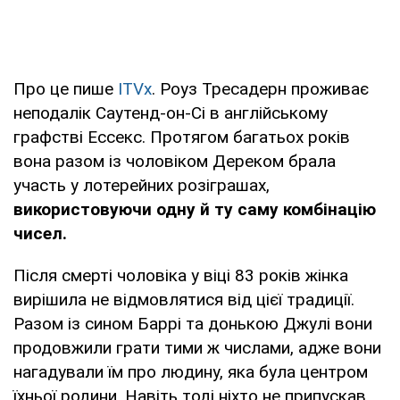
Про це пише
ITVx
. Роуз Тресадерн проживає
неподалік Саутенд-он-Сі в англійському
графстві Ессекс. Протягом багатьох років
вона разом із чоловіком Дереком брала
участь у лотерейних розіграшах,
використовуючи одну й ту саму комбінацію
чисел.
Після смерті чоловіка у віці 83 років жінка
вирішила не відмовлятися від цієї традиції.
Разом із сином Баррі та донькою Джулі вони
продовжили грати тими ж числами, адже вони
нагадували їм про людину, яка була центром
їхньої родини. Навіть тоді ніхто не припускав,