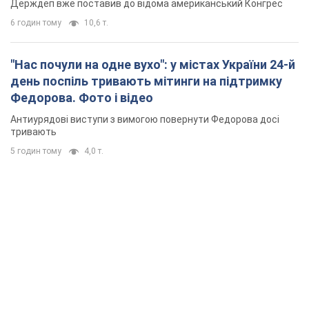
Держдеп вже поставив до відома американський Конгрес
6 годин тому
10,6 т.
"Нас почули на одне вухо": у містах України 24-й
день поспіль тривають мітинги на підтримку
Федорова. Фото і відео
Антиурядові виступи з вимогою повернути Федорова досі
тривають
5 годин тому
4,0 т.