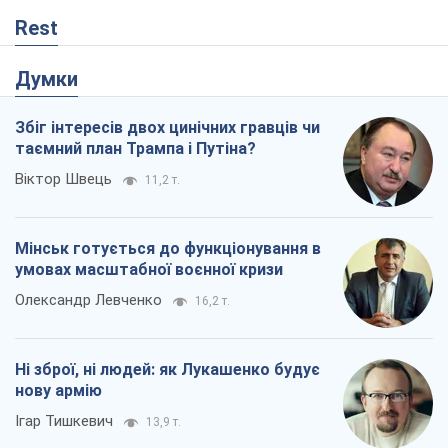
Rest
Думки
Збіг інтересів двох цинічних гравців чи
таємний план Трампа і Путіна?
Віктор Швець
11,2 т.
Мінськ готується до функціонування в
умовах масштабної воєнної кризи
Олександр Левченко
16,2 т.
Ні зброї, ні людей: як Лукашенко будує
нову армію
Ігар Тишкевич
13,9 т.