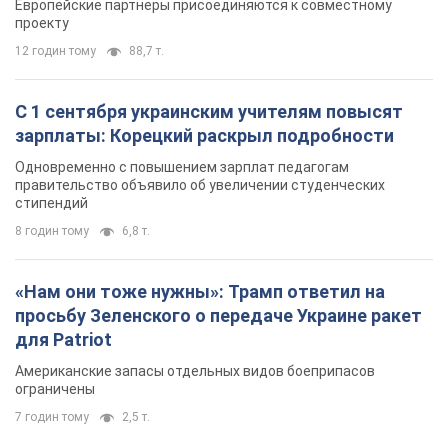
Европейские партнеры присоединяются к совместному
проекту
12 годин тому
88,7 т.
С 1 сентября украинским учителям повысят
зарплаты: Корецкий раскрыл подробности
Одновременно с повышением зарплат педагогам
правительство объявило об увеличении студенческих
стипендий
8 годин тому
6,8 т.
«Нам они тоже нужны»: Трамп ответил на
просьбу Зеленского о передаче Украине ракет
для Patriot
Американские запасы отдельных видов боеприпасов
ограничены
7 годин тому
2,5 т.