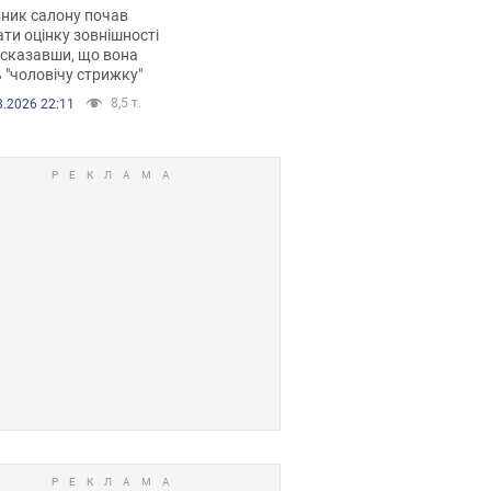
 хімієтерапії,
ник салону почав
орівся скандал.
ти оцінку зовнішності
 сказавши, що вона
 "чоловічу стрижку"
8,5 т.
8.2026 22:11