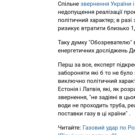
Спільне
звернення України 
недопущення реалізації прое
політичний характер; в разі
ризикує втратити близько 1,
Таку думку "Обозревателю" 
енергетичних досліджень Д
Перш за все, експерт підкр
забороняти які б то не було
виключно політичний характ
Естонія і Латвія, які, як ро
звернення, "не задіяні в цьо
води не проходить труба, ре
поставки газу в ці країни" .
Читайте:
Газовий удар по Ро