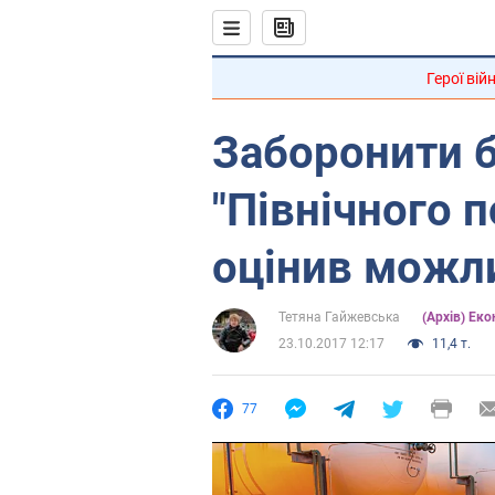
Герої вій
Заборонити 
"Північного 
оцінив можли
Тетяна Гайжевська
(Архів) Еко
23.10.2017 12:17
11,4 т.
77