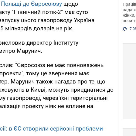
після
і Польщі до Євросоюзу
щодо
Праців
розг
надава
кту "Північний потік-2" має суто
жінки,
Фото
 запуску цього газопроводу Україна
носить
5 мільярдів доларів на рік.
7.0
висловив директор Інституту
митро Марунич.
еслив: "Євросоюз не має повноважень
 проекти", тому це звернення має
ер. Марунич також нагадав про те, що
зраховують в Києві, можуть приєднатися до
му газопроводі, через їхні територіальні
алізація проекту ніяк не вплине на
сії: в ЄС створили серйозні проблеми