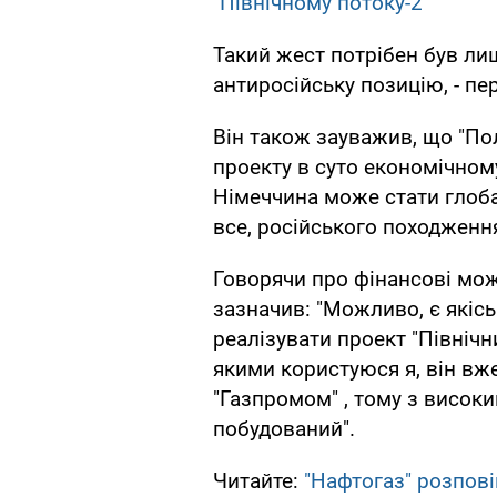
"Північному потоку-2"
Такий жест потрібен був ли
антиросійську позицію, - пе
Він також зауважив, що "По
проекту в суто економічному
Німеччина може стати глоба
все, російського походження
Говорячи про фінансові мож
зазначив: "Можливо, є якісь
реалізувати проект "Північн
якими користуюся я, він в
"Газпромом" , тому з високи
побудований".
Читайте:
"Нафтогаз" розпов