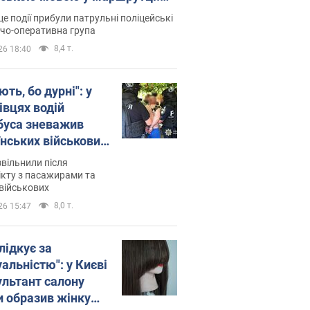
ція склала адмінпротокол.
це події прибули патрульні поліцейські
о
дчо-оперативна група
8,4 т.
26 18:40
ть, бо дурні": у
івцях водій
буса зневажив
їнських військових
латився. Відео
звільнили після
кту з пасажирами та
військових
8,0 т.
26 15:47
лідкує за
альністю": у Києві
ультант салону
и образив жінку