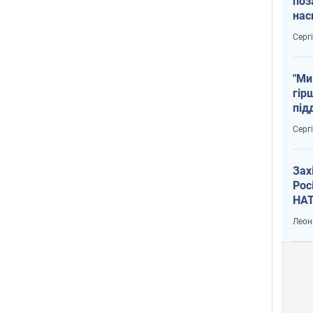
поз
нас
тем
Серг
"Ми
гір
під
рак
Серг
Зах
Рос
НАТ
Леон