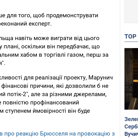
ше для того, щоб продемонструвати
реконаний експерт.
TO
льща навіть може виграти від цього
 плані, оскільки він передбачає, що
льним хабом в торгівлі газом, перш за
".
ливості для реалізації проекту, Марунич
 фінансові причини, які дозволили б не
ий потік-2", але за різними джерелами,
же повністю профінансований
м ступенем ймовірності він буде
Зеле
Сербі
ів про реакцію Брюсселя на провокацію з
Вучи