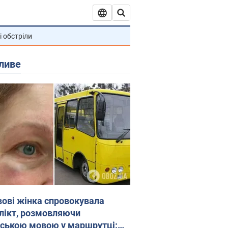
і обстріли
ливе
вові жінка спровокувала
лікт, розмовляючи
йською мовою у маршрутці: