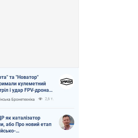
рта" та "Новатор"
римали кулеметний
тріл і удар FPV-дрона,
тувавши життя
2,6 т.
їнська Бронетехніка
церу ЗСУ
Р як каталізатор
ни, або Про новий етап
ійсько-
нічнокорейського