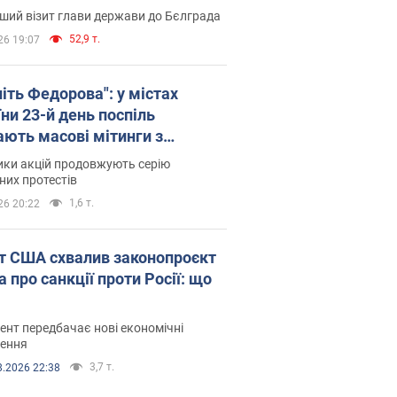
ший візит глави держави до Бєлграда
52,9 т.
26 19:07
іть Федорова": у містах
ни 23-й день поспіль
ають масові мітинги з
онками. Фото і відео
ики акцій продовжують серію
их протестів
1,6 т.
26 20:22
т США схвалив законопроєкт
 про санкції проти Росії: що
нт передбачає нові економічні
ення
3,7 т.
8.2026 22:38