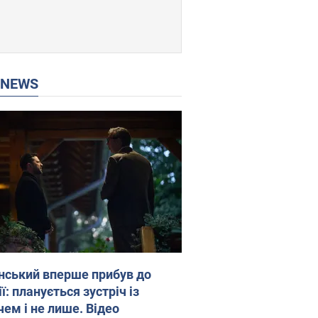
P NEWS
нський вперше прибув до
ї: планується зустріч із
чем і не лише. Відео