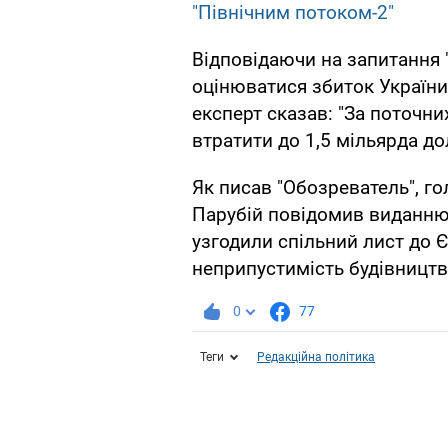
"Північним потоком-2"
Відповідаючи на запитання "
оцінюватися збиток України 
експерт сказав: "За поточн
втратити до 1,5 мільярда дол
Як писав "Обозреватель", г
Парубій повідомив виданню 
узгодили спільний лист до
неприпустимість будівництва
0
77
Теги
Редакційна політика