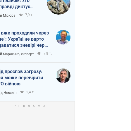
а планом: хто
правді диктує
п війни
7,9 т.
ій Місюра
 вже проходили через
ше": Україні не варто
даватися зневірі через
етний терор
7,8 т.
ій Марченко, експерт
ід проспав загрозу:
ія може перевірити
О війною
2,4 т.
ід Невзлін