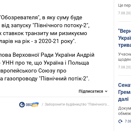
Це пер
7.08.20
Обозревателя", в яку суму буде
від запуску "Північного потоку-2",
"Верн
их ставкок транзиту ми ризикуємо
Украї
арів на рік - з 2020-21 року".
трив
карт
олова Верховної Ради України Андрій
Учасн
щоденн
УНН про те, що Україна і Польща
7.08.20
 Європейського Союзу про
 газопроводу "Північний потік-2".
Сена
Підписатися
Грема
далі
Заборонити будівництво "Північного...
Докуме
обмеж
7.0