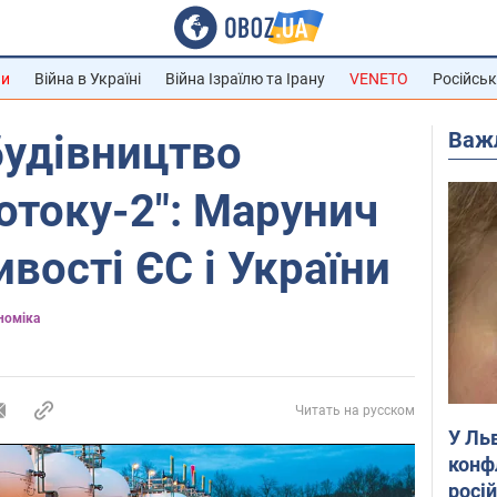
ни
Війна в Україні
Війна Ізраїлю та Ірану
VENETO
Російськ
Важ
будівництво
потоку-2": Марунич
вості ЄС і України
номіка
Читать на русском
У Ль
конф
росі