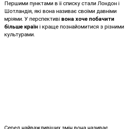
Першими пунктами в її списку стали Лондон і
Шотландія, які вона називає своїми давніми
мріями. У перспективі
вона хоче побачити
більше країн
і краще познайомитися з різними
культурами.
Серед найважливіших змін вона називає