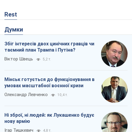
Rest
Думки
Збіг інтересів двох цинічних гравців чи
таємний план Трампа і Путіна?
Віктор Швець
5,2 т.
Мінськ готується до функціонування в
умовах масштабної воєнної кризи
Олександр Левченко
10,4 т.
Ні зброї, ні людей: як Лукашенко будує
нову армію
Ігар Тишкевич
4,8 т.