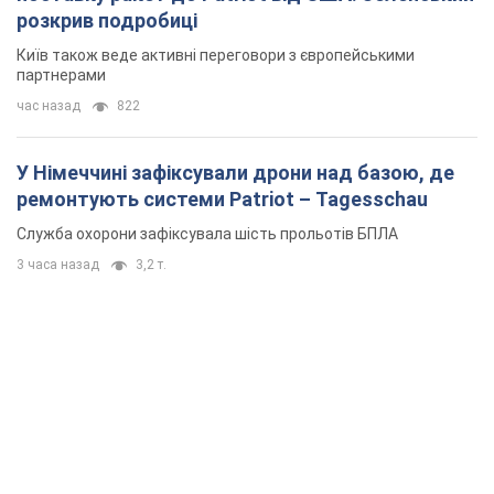
розкрив подробиці
Київ також веде активні переговори з європейськими
партнерами
час назад
822
У Німеччині зафіксували дрони над базою, де
ремонтують системи Patriot – Tagesschau
Служба охорони зафіксувала шість прольотів БПЛА
3 часа назад
3,2 т.