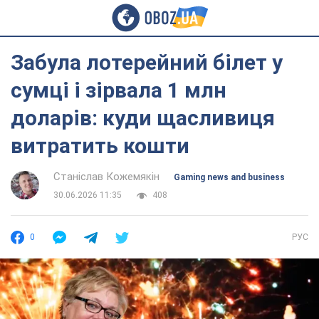
Забула лотерейний білет у
сумці і зірвала 1 млн
доларів: куди щасливиця
витратить кошти
Станіслав Кожемякін
Gaming news and business
30.06.2026 11:35
408
0
РУС