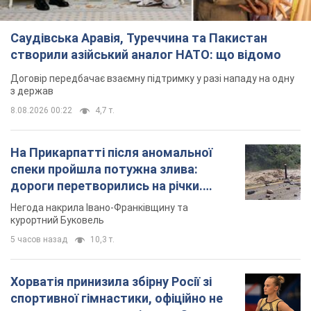
Саудівська Аравія, Туреччина та Пакистан
створили азійський аналог НАТО: що відомо
Договір передбачає взаємну підтримку у разі нападу на одну
з держав
8.08.2026 00:22
4,7 т.
На Прикарпатті після аномальної
спеки пройшла потужна злива:
дороги перетворились на річки.
Відео
Негода накрила Івано-Франківщину та
курортний Буковель
5 часов назад
10,3 т.
Хорватія принизила збірну Росії зі
спортивної гімнастики, офіційно не