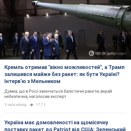
Кремль отримав "вікно можливостей", а Трамп
залишився майже без ракет: як бути Україні?
Інтерв’ю з Мельником
Думка, що в Росії закінчаться балістичні ракети, вкрай
небезпечна, наголосив експерт
3 часа назад
17,7 т.
Україна має домовленості на щомісячну
поставку ракет до Patriot від США: Зеленський