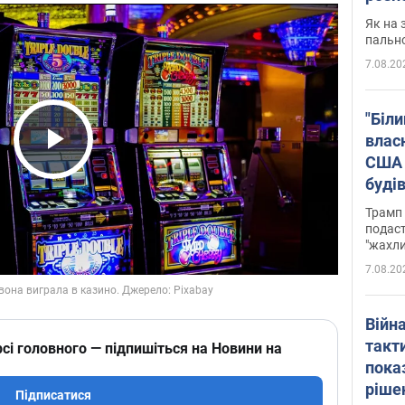
Як на 
пальн
7.08.20
"Біли
влас
США 
Play Video
буді
зали
Трамп 
подаст
"жахли
7.08.20
Війн
такт
сі головного — підпишіться на Новини на
пока
ріше
Підписатися