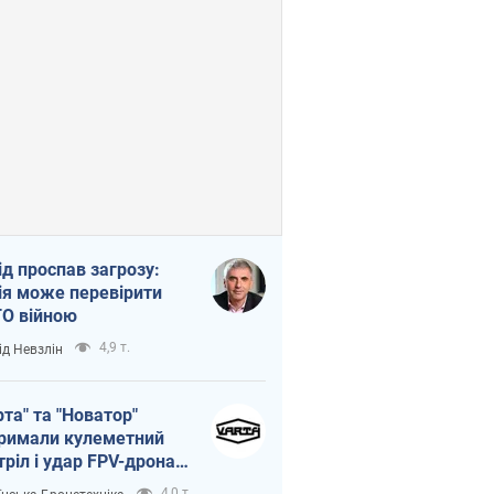
ід проспав загрозу:
ія може перевірити
О війною
4,9 т.
ід Невзлін
рта" та "Новатор"
римали кулеметний
тріл і удар FPV-дрона,
тувавши життя
4,0 т.