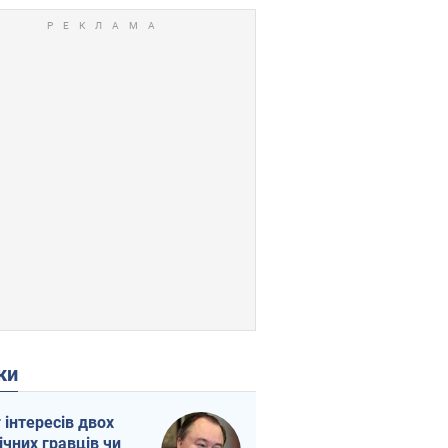
ки
г інтересів двох
ічних гравців чи