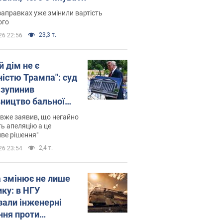
заправках уже змінили вартість
ого
23,3 т.
26 22:56
й дім не є
ністю Трампа": суд
зупинив
вництво бальної
 за $400 млн
вже заявив, що негайно
ь апеляцію а це
ве рішення"
2,4 т.
26 23:54
а змінює не лише
ику: в НГУ
зали інженерні
ння проти