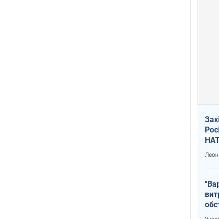
Зах
Рос
НАТ
Леон
"Ва
вит
обс
вря