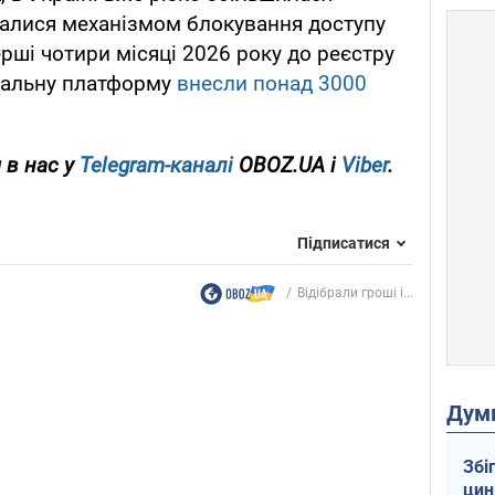
сталися механізмом блокування доступу
ерші чотири місяці 2026 року до реєстру
іальну платформу
внесли понад 3000
 в нас у
Telegram-каналі
OBOZ.UA і
Viber
.
Підписатися
Відібрали гроші і...
Дум
Збі
цин