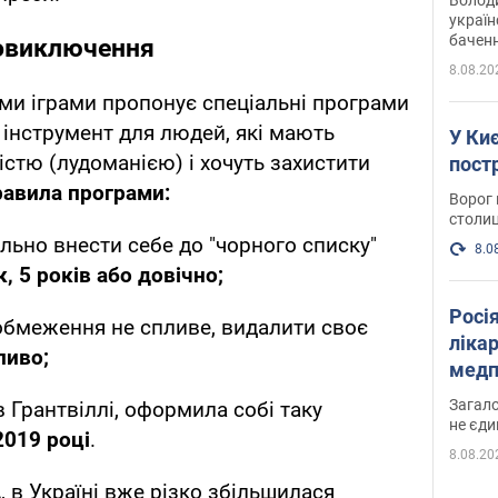
україн
баченн
овиключення
у боро
8.08.20
ми іграми пропонує спеціальні програми
інструмент для людей, які мають
У Киє
стю (лудоманією) і хочуть захистити
пост
равила програми:
Ворог 
столиц
ьно внести себе до "чорного списку"
8.0
к, 5 років або довічно;
Росі
обмеження не спливе, видалити своє
ліка
иво;
медп
Загало
в Грантвіллі, оформила собі таку
не єди
2019 році
.
8.08.20
 в Україні вже різко збільшилася