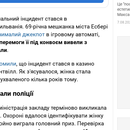
росі
Це "по
Фото
естети
Макса
альний інцидент стався в
7.08.20
льванія. 69-річна мешканка міста Есбері
чималий джекпот
в ігровому автоматі,
перемоги її під конвоєм вивели з
али
.
домили
, що інцидент стався в казино
нтвілл. Як з'ясувалося, жінка стала
ухваленого кілька років тому.
ли поліції
міністрація закладу терміново викликала
. Охороні вдалося ідентифікувати жінку
щойно виграла головний приз. Перевірка