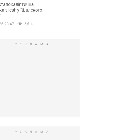
йських FPV-дронів.
стапокаліптична
ка зі світу "Шаленого
"
8,6 т.
26 23:47