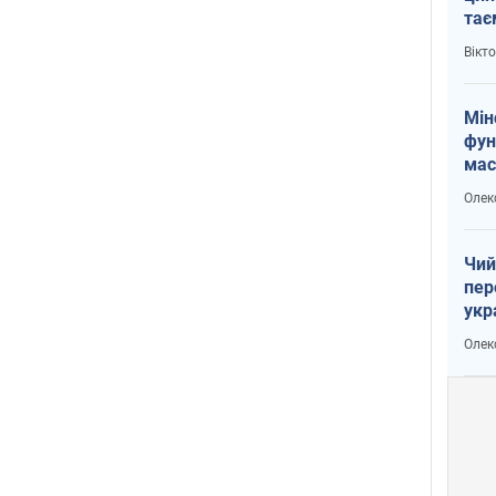
тає
і Пу
Вікт
Мін
фун
мас
Олек
Чий
пер
укр
чин
Олек
наз