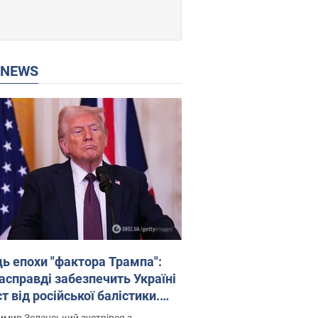
P NEWS
ць епохи "фактора Трампа":
насправді забезпечить Україні
т від російської балістики.
рв’ю з Безсмертним
мир Зеленський зустрівся з