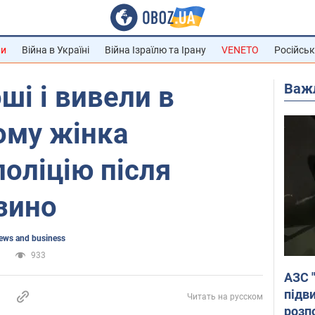
ни
Війна в Україні
Війна Ізраїлю та Ірану
VENETO
Російськ
Важ
ші і вивели в
ому жінка
поліцію після
зино
ews and business
и
933
АЗС 
підв
Читать на русском
розпо