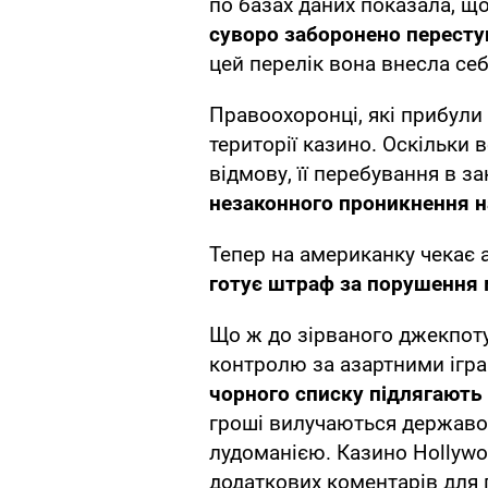
по базах даних показала, що
суворо заборонено переступ
цей перелік вона внесла се
Правоохоронці, які прибули
території казино. Оскільки 
відмову, її перебування в з
незаконного проникнення н
Тепер на американку чекає 
готує штраф за порушення м
Що ж до зірваного джекпоту,
контролю за азартними ігра
чорного списку підлягають 
гроші вилучаються державо
лудоманією. Казино Hollywo
додаткових коментарів для 