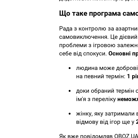
Що таке програма сам
Рада з контролю за азартни
самовиключення. Це дієвий 
проблеми з ігровою залежні
себе від спокуси.
Основні п
людина може добровіл
на певний термін:
1 рі
доки обраний термін 
ім'я з переліку
неможл
жінку, яку затримали 
відмову від ігор ще у
Як вже повідомляв OBOZ.UA,