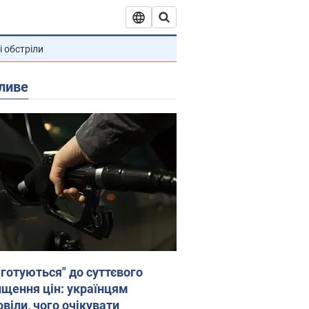
і обстріли
ливе
"готуються" до суттєвого
ищення цін: українцям
віли, чого очікувати