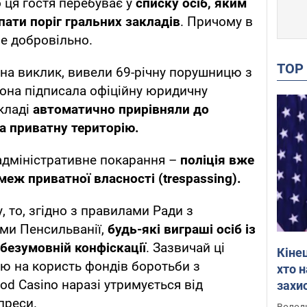
 ця гостя перебуває у
списку осіб, яким
ати поріг гральних закладів
. Причому в
бе добровільно.
TO
 на виклик, вивели 69-річну порушницю з
вона підписала офіційну юридичну
акладі
автоматично прирівняли до
а приватну територію.
адміністративне покарання –
поліція вже
еж приватної власності (trespassing).
 то, згідно з правилами Ради з
ми Пенсильванії,
будь-які виграші осіб із
безумовній конфіскації
. Зазвичай ці
Кіне
ю на користь фондів боротьби з
хто 
od Casino наразі утримується від
захис
Інте
преси.
Володи