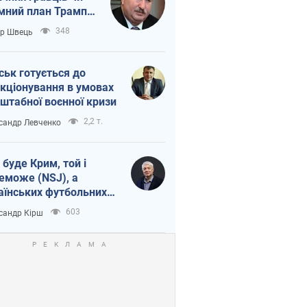
мний план Трампа
тіна?
348
ор Швець
ськ готується до
кціонування в умовах
штабної воєнної кризи
2,2 т.
сандр Левченко
 буде Крим, той і
еможе (NSJ), а
аїнських футбольних
овників можуть
603
сандр Кірш
вати вбивцями