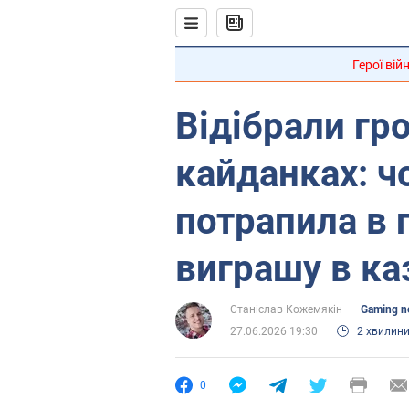
Герої вій
Відібрали гро
кайданках: ч
потрапила в 
виграшу в ка
Станіслав Кожемякін
Gaming n
27.06.2026 19:30
2 хвилин
0