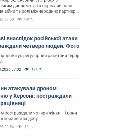
ським дипломата та окреслив нове
я війни та ролі міжнародних партнерів
тьбі з Росією
9,8 т.
26 07:00
ві внаслідок російської атаки
раждали четверо людей. Фото
продовжує регулярний ракетний терор
і
19,0 т.
8.2026 07:02
яни атакували дроном
рню у Херсоні: постраждали
рацівниці
м постраждали чотири жінки – і вони
ні поранені за добу
4,1 т.
26 00:54