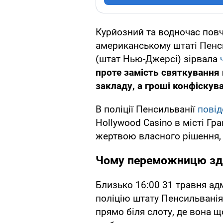
Курйозний та водночас повч
американському штаті Пенси
(штат Нью-Джерсі) зірвала
проте замість святкування 
закладу, а гроші конфіскув
В поліції Пенсильванії
пові
Hollywood Casino в місті Гра
жертвою власного рішення, 
Чому переможницю зда
Близько 16:00 31 травня ад
поліцію штату Пенсильванія
прямо біля слоту, де вона 