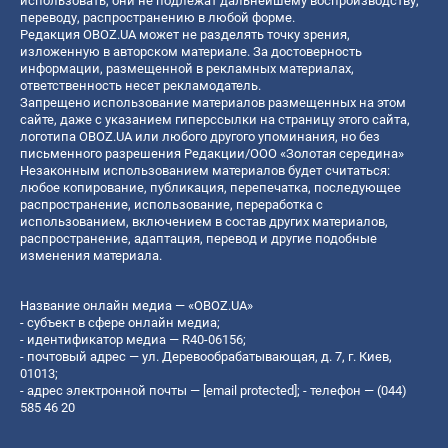
использовать, они не подлежат дальнейшему воспроизводству,
переводу, распространению в любой форме.
Редакция OBOZ.UA может не разделять точку зрения,
изложенную в авторском материале. За достоверность
информации, размещенной в рекламных материалах,
ответственность несет рекламодатель.
Запрещено использование материалов размещенных на этом
сайте, даже с указанием гиперссылки на страницу этого сайта,
логотипа OBOZ.UA или любого другого упоминания, но без
письменного разрешения Редакции/ООО «Золотая середина»
Незаконным использованием материалов будет считаться:
любое копирование, публикация, перепечатка, последующее
распространение, использование, переработка с
использованием, включением в состав других материалов,
распространение, адаптация, перевод и другие подобные
изменения материала.
Название онлайн медиа — «OBOZ.UA»
- субъект в сфере онлайн медиа;
- идентификатор медиа — R40-06156;
- почтовый адрес — ул. Деревообрабатывающая, д. 7, г. Киев,
01013;
- адрес электронной почты —
[email protected]
; - телефон — (044)
585 46 20