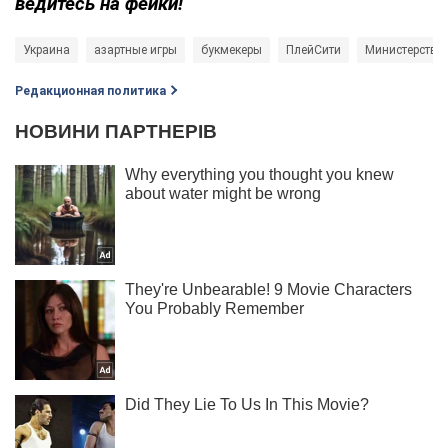
ведитесь на фейки!
Украина
азартные игры
букмекеры
ПлейСити
Министерство
Редакционная политика