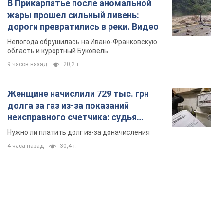
В Прикарпатье после аномальной
жары прошел сильный ливень:
дороги превратились в реки. Видео
Непогода обрушилась на Ивано-Франковскую
область и курортный Буковель
9 часов назад
20,2 т.
Женщине начислили 729 тыс. грн
долга за газ из-за показаний
неисправного счетчика: судья
вынес неожиданное решение
Нужно ли платить долг из-за доначисления
4 часа назад
30,4 т.