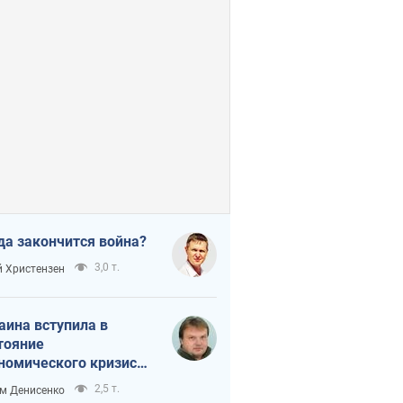
да закончится война?
3,0 т.
 Христензен
аина вступила в
тояние
номического кризиса.
ь ли свет в конце
2,5 т.
м Денисенко
неля?