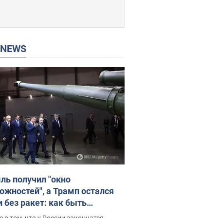
P NEWS
ль получил "окно
ожностей", а Трамп остался
и без ракет: как быть
ине? Интервью с Мельником
 о том, что у России закончатся