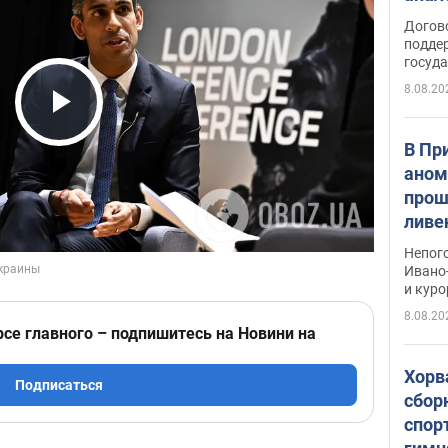
Догов
поддер
госуд
8.08.20
Play Video
В Пр
аном
прош
ливе
прев
Непог
Виде
Ивано
и кур
8.08.20
рсе главного – подпишитесь на Новини на
Хорв
Подписаться
сбор
спор