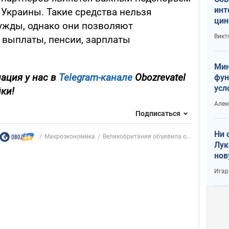
инт
Украины. Такие средства нельзя
цин
ужды, однако они позволяют
или
Викт
выплаты, пенсии, зарплаты
Тра
Мин
ация у нас в
Telegram-канале
Obozrevatel
фун
усл
йки!
вое
Алек
Подписаться
Ни 
Mакроэкономика
Великобритания объявила о...
Лук
нов
Игар