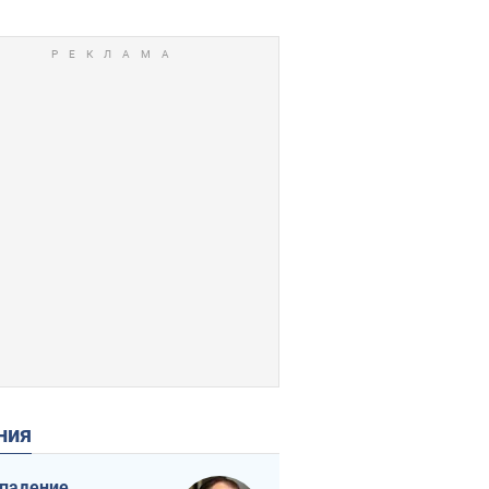
ения
падение