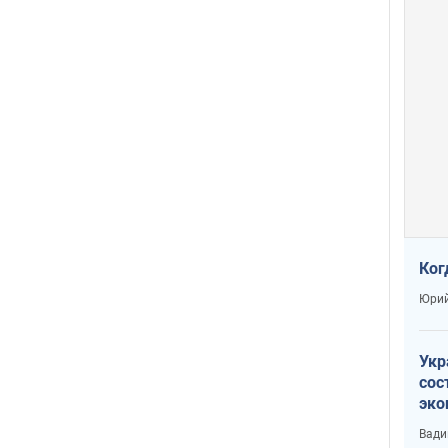
Ког
Юрий
Укр
сос
эко
Ест
Вади
тун