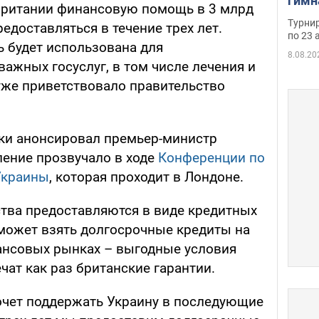
гимн
британии финансовую помощь в 3 млрд
офиц
Турнир
едоставляться в течение трех лет.
на ч
по 23 
ь будет использована для
осно
8.08.20
ажных госуслуг, в том числе лечения и
уже приветствовало правительство
ки анонсировал премьер-министр
ление прозвучало в ходе
Конференции по
Украины
, которая проходит в Лондоне.
ства предоставляются в виде кредитных
сможет взять долгосрочные кредиты на
ансовых рынках – выгодные условия
чат как раз британские гарантии.
очет поддержать Украину в последующие