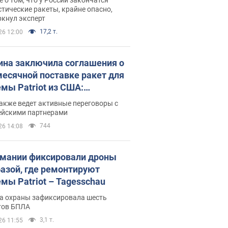
тические ракеты, крайне опасно,
ркнул эксперт
17,2 т.
26 12:00
ина заключила соглашения о
есячной поставке ракет для
емы Patriot из США:
нский раскрыл подробности
акже ведет активные переговоры с
ейскими партнерами
744
26 14:08
рмании фиксировали дроны
базой, где ремонтируют
емы Patriot – Tagesschau
а охраны зафиксировала шесть
тов БПЛА
3,1 т.
26 11:55