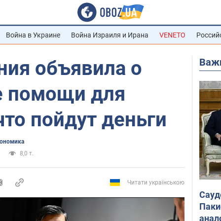
Война в Украине
Война Израиля и Ирана
VENETO
Россий
Важ
ния объявила о
е помощи для
что пойдут деньги
ономика
8,0 т.
Читати українською
Сауд
Паки
анал