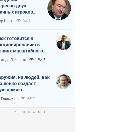
ересов двух
ичных игроков
 тайный план
5,2 т.
ор Швец
мпа и Путина?
ск готовится к
кционированию в
овиях масштабного
нного кризиса
10,2 т.
сандр Левченко
оружия, ни людей: как
ашенко создает
ую армию
4,6 т.
 Тышкевич