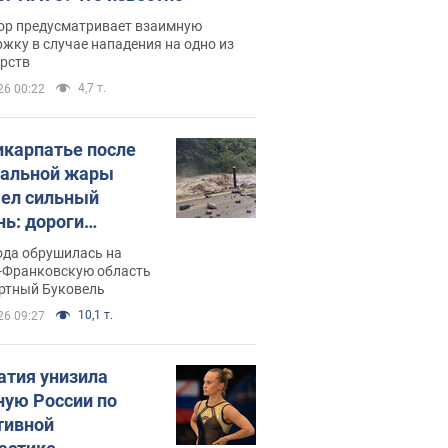
ор предусматривает взаимную
жку в случае нападения на одно из
арств
4,7 т.
26 00:22
икарпатье после
альной жары
ел сильный
нь: дороги
ратились в реки.
ода обрушилась на
о
-Франковскую область
ортный Буковель
10,1 т.
26 09:27
атия унизила
ную России по
тивной