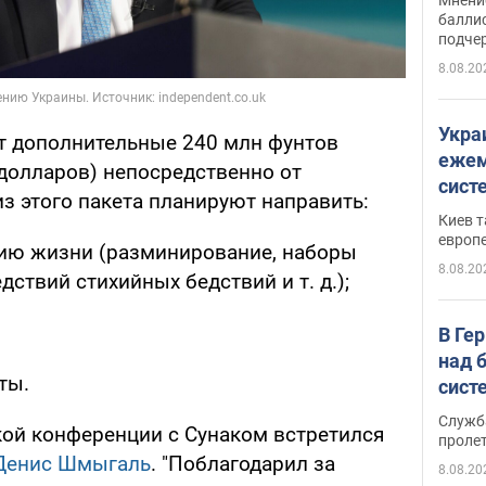
баллис
подче
8.08.20
Укра
ит дополнительные 240 млн фунтов
ежем
 долларов) непосредственно от
сист
з этого пакета планируют направить:
Зеле
Киев т
европ
нию жизни (разминирование, наборы
8.08.20
ствий стихийных бедствий и т. д.);
В Ге
над 
ты.
сист
Служб
кой конференции с Сунаком встретился
проле
Денис Шмыгаль
. "Поблагодарил за
8.08.20