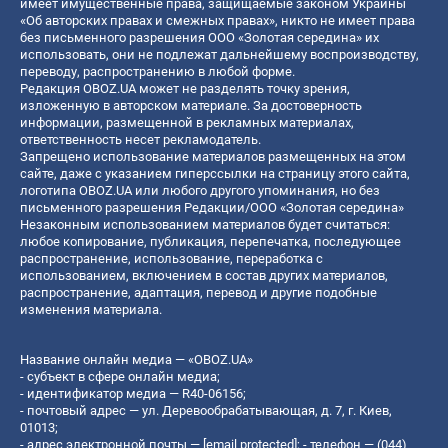
имеет имущественные права, защищаемые законом Украины
«Об авторских правах и смежных правах», никто не имеет права
без письменного разрешения ООО «Золотая середина» их
использовать, они не подлежат дальнейшему воспроизводству,
переводу, распространению в любой форме.
Редакция OBOZ.UA может не разделять точку зрения,
изложенную в авторском материале. За достоверность
информации, размещенной в рекламных материалах,
ответственность несет рекламодатель.
Запрещено использование материалов размещенных на этом
сайте, даже с указанием гиперссылки на страницу этого сайта,
логотипа OBOZ.UA или любого другого упоминания, но без
письменного разрешения Редакции/ООО «Золотая середина»
Незаконным использованием материалов будет считаться:
любое копирование, публикация, перепечатка, последующее
распространение, использование, переработка с
использованием, включением в состав других материалов,
распространение, адаптация, перевод и другие подобные
изменения материала.
Название онлайн медиа — «OBOZ.UA»
- субъект в сфере онлайн медиа;
- идентификатор медиа — R40-06156;
- почтовый адрес — ул. Деревообрабатывающая, д. 7, г. Киев,
01013;
- адрес электронной почты —
[email protected]
; - телефон — (044)