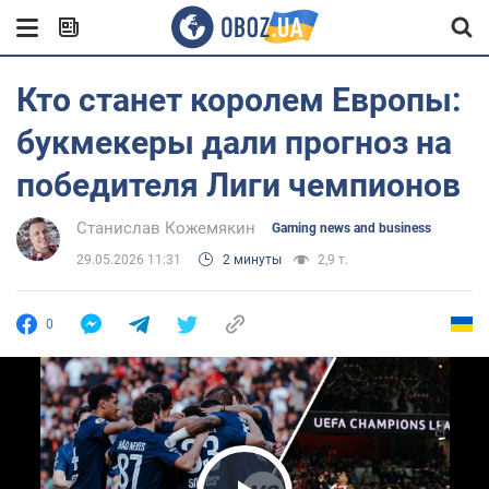
Кто станет королем Европы:
букмекеры дали прогноз на
победителя Лиги чемпионов
Станислав Кожемякин
Gaming news and business
29.05.2026 11:31
2 минуты
2,9 т.
0