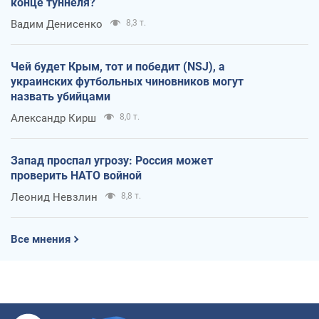
конце туннеля?
Вадим Денисенко
8,3 т.
Чей будет Крым, тот и победит (NSJ), а
украинских футбольных чиновников могут
назвать убийцами
Александр Кирш
8,0 т.
Запад проспал угрозу: Россия может
проверить НАТО войной
Леонид Невзлин
8,8 т.
Все мнения