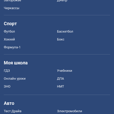
Запорожье
Днепр
Черкассы
Спорт
Футбол
Баскетбол
Хоккей
Бокс
Формула-1
Моя школа
ГДЗ
Учебники
Онлайн уроки
ДПА
ЗНО
НМТ
Авто
Тест Драйв
Электромобили