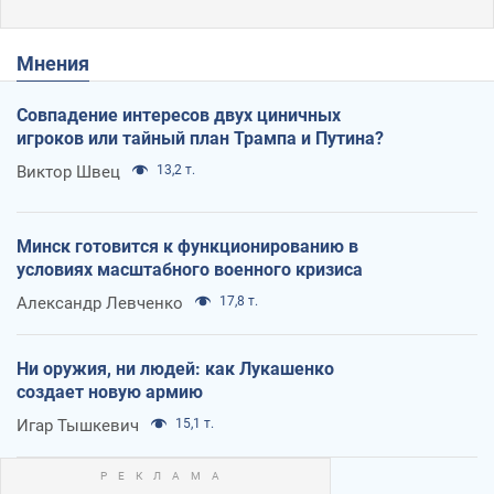
Мнения
Совпадение интересов двух циничных
игроков или тайный план Трампа и Путина?
Виктор Швец
13,2 т.
Минск готовится к функционированию в
условиях масштабного военного кризиса
Александр Левченко
17,8 т.
Ни оружия, ни людей: как Лукашенко
создает новую армию
Игар Тышкевич
15,1 т.