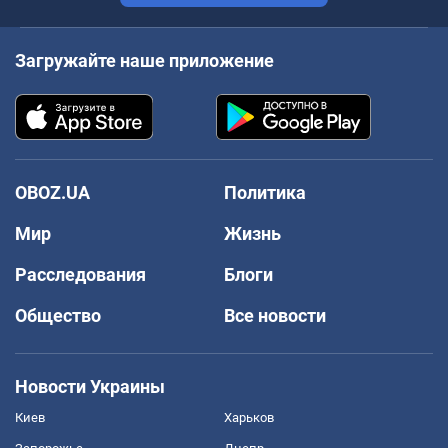
Загружайте наше приложение
OBOZ.UA
Политика
Мир
Жизнь
Расследования
Блоги
Общество
Все новости
Новости Украины
Киев
Харьков