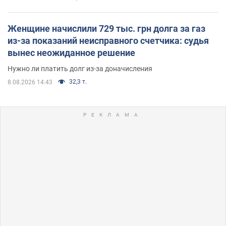
Женщине начислили 729 тыс. грн долга за газ
из-за показаний неисправного счетчика: судья
вынес неожиданное решение
Нужно ли платить долг из-за доначисления
32,3 т.
8.08.2026 14:43