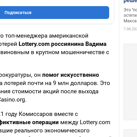
реше
росс
Это "
Подписаться
дрон
эстети
Макса
7.08.20
о топ-менеджера американской
отерей
Lottery.com россиянина Вадима
и виновным в крупном мошенничестве с
рокуратуры, он
помог искусственно
 лотерей почти на 9 млн долларов. Это
ния стоимости акций после выхода
asino.org.
1 году Комиссаров вместе с
фиктивные операции
между Lottery.com
евшие реального экономического