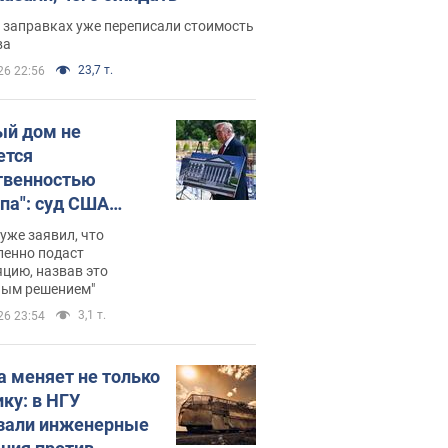
 заправках уже переписали стоимость
ва
23,7 т.
26 22:56
ый дом не
ется
твенностью
па": суд США
становил
уже заявил, что
ительство
ленно подаст
цию, назвав это
ного зала
ным решением"
мостью 400 млн
3,1 т.
26 23:54
аров
а меняет не только
ику: в НГУ
зали инженерные