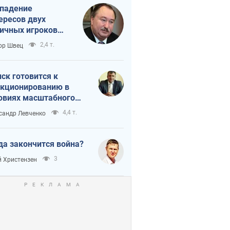
падение
ересов двух
ичных игроков
 тайный план
2,4 т.
ор Швец
мпа и Путина?
ск готовится к
кционированию в
овиях масштабного
нного кризиса
4,4 т.
сандр Левченко
да закончится война?
3
 Христензен