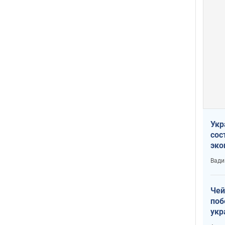
Укр
сос
эко
Ест
Вади
тун
Чей
поб
укр
чин