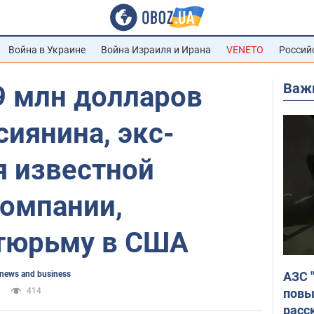
Война в Украине
Война Израиля и Ирана
VENETO
Россий
Важ
9 млн долларов
сиянина, экс-
я известной
компании,
 тюрьму в США
АЗС 
news and business
повы
414
расс