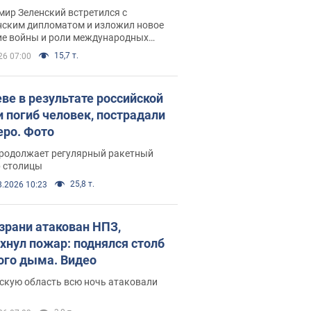
рвью с Безсмертным
ир Зеленский встретился с
нским дипломатом и изложил новое
ие войны и роли международных
ров в борьбе с Россией
15,7 т.
26 07:00
еве в результате российской
и погиб человек, пострадали
еро. Фото
продолжает регулярный ракетный
р столицы
25,8 т.
8.2026 10:23
зрани атакован НПЗ,
хнул пожар: поднялся столб
ого дыма. Видео
скую область всю ночь атаковали