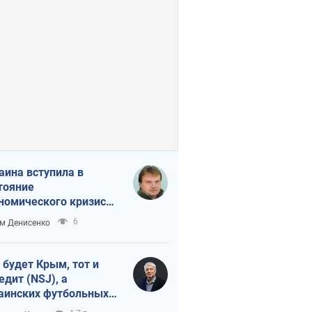
аина вступила в
тояние
номического кризиса.
ь ли свет в конце
6
м Денисенко
неля?
 будет Крым, тот и
едит (NSJ), а
аинских футбольных
овников могут