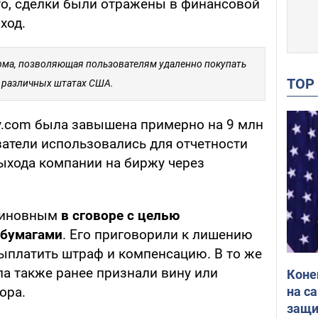
то, сделки были отражены в финансовой
ход.
орма, позволяющая пользователям удаленно покупать
TO
 различных штатах США.
ry.com была завышена примерно на 9 млн
затели использовались для отчетности
ыхода компании на биржу через
 виновным
в сговоре с целью
 бумагами
. Его приговорили к лишению
выплатить штраф и компенсацию. В то же
ла также ранее признали вину или
Коне
на с
ора.
защи