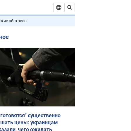
ские обстрелы
ное
"готовятся" существенно
шать цены: украинцам
казали, чего ожидать