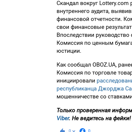
Скандал вокруг Lottery.com 
внутреннего аудита, выяви
финансовой отчетности. К
свои финансовые результаты
Впоследствии руководство 
Комиссия по ценным бумаг
юстиции.
Как сообщал OBOZ.UA, ран
Комиссия по торговле тов
инициировали
расследован
республиканца Джорджа Са
мошенничестве со ставками
Только проверенная информ
Viber
. Не ведитесь на фейки!
0
0