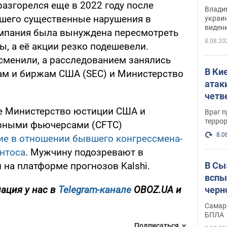
разгорелся еще в 2022 году после
Инте
Владим
вшего существенные нарушения в
украи
виден
омпания была вынуждена пересмотреть
партне
8.08.20
, а её акции резко подешевели.
сменили, а расследованием занялись
В Ки
ам и биржам США (SEC) и Министерство
атак
четв
ее Министерство юстиции США и
Враг 
терро
арными фьючерсами (CFTC)
8.0
ие в отношении бывшего конгрессмена-
нтоса
. Мужчину подозревают в
В Сы
 на платформе прогнозов Kalshi.
вспы
ация у нас в
Telegram-канале
OBOZ.UA и
черн
Самар
БПЛА
Подписаться