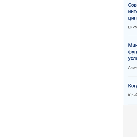
Сов
инт
цин
или
Викт
Тра
Мин
фун
усл
вое
Алек
Ког
Юрий