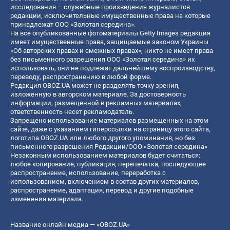
исследования – служебные произведения журналистов
редакции, исключительные имущественные права на которые
принадлежат ООО «Золотая середина».
На все опубликованные фотоматериалы Getty Images редакция
имеет имущественные права, защищаемые законом Украины
«Об авторских правах и смежных правах», никто не имеет права
без письменного разрешения ООО «Золотая середина» их
использовать, они не подлежат дальнейшему воспроизводству,
переводу, распространению в любой форме.
Редакция OBOZ.UA может не разделять точку зрения,
изложенную в авторском материале. За достоверность
информации, размещенной в рекламных материалах,
ответственность несет рекламодатель.
Запрещено использование материалов размещенных на этом
сайте, даже с указанием гиперссылки на страницу этого сайта,
логотипа OBOZ.UA или любого другого упоминания, но без
письменного разрешения Редакции/ООО «Золотая середина»
Незаконным использованием материалов будет считаться:
любое копирование, публикация, перепечатка, последующее
распространение, использование, переработка с
использованием, включением в состав других материалов,
распространение, адаптация, перевод и другие подобные
изменения материала.
Название онлайн медиа — «OBOZ.UA»