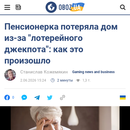
Пенсионерка потеряла дом
из-за "лотерейного
джекпота": как это
произошло
Станислав Кожемякин
Gaming news and business
2.06.2026 15:24
2 минуты
1,3 т.
0