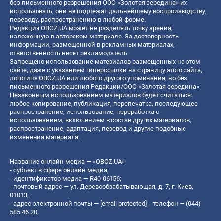
без письменного разрешения ООО «Золотая середина» их
использовать, они не подлежат дальнейшему воспроизводству,
переводу, распространению в любой форме.
Редакция OBOZ.UA может не разделять точку зрения,
изложенную в авторском материале. За достоверность
информации, размещенной в рекламных материалах,
ответственность несет рекламодатель.
Запрещено использование материалов размещенных на этом
сайте, даже с указанием гиперссылки на страницу этого сайта,
логотипа OBOZ.UA или любого другого упоминания, но без
письменного разрешения Редакции/ООО «Золотая середина»
Незаконным использованием материалов будет считаться:
любое копирование, публикация, перепечатка, последующее
распространение, использование, переработка с
использованием, включением в состав других материалов,
распространение, адаптация, перевод и другие подобные
изменения материала.
Название онлайн медиа — «OBOZ.UA»
- субъект в сфере онлайн медиа;
- идентификатор медиа — R40-06156;
- почтовый адрес — ул. Деревообрабатывающая, д. 7, г. Киев,
01013;
- адрес электронной почты —
[email protected]
; - телефон — (044)
585 46 20