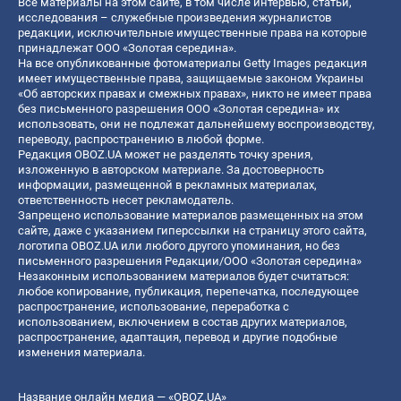
Все материалы на этом сайте, в том числе интервью, статьи,
исследования – служебные произведения журналистов
редакции, исключительные имущественные права на которые
принадлежат ООО «Золотая середина».
На все опубликованные фотоматериалы Getty Images редакция
имеет имущественные права, защищаемые законом Украины
«Об авторских правах и смежных правах», никто не имеет права
без письменного разрешения ООО «Золотая середина» их
использовать, они не подлежат дальнейшему воспроизводству,
переводу, распространению в любой форме.
Редакция OBOZ.UA может не разделять точку зрения,
изложенную в авторском материале. За достоверность
информации, размещенной в рекламных материалах,
ответственность несет рекламодатель.
Запрещено использование материалов размещенных на этом
сайте, даже с указанием гиперссылки на страницу этого сайта,
логотипа OBOZ.UA или любого другого упоминания, но без
письменного разрешения Редакции/ООО «Золотая середина»
Незаконным использованием материалов будет считаться:
любое копирование, публикация, перепечатка, последующее
распространение, использование, переработка с
использованием, включением в состав других материалов,
распространение, адаптация, перевод и другие подобные
изменения материала.
Название онлайн медиа — «OBOZ.UA»