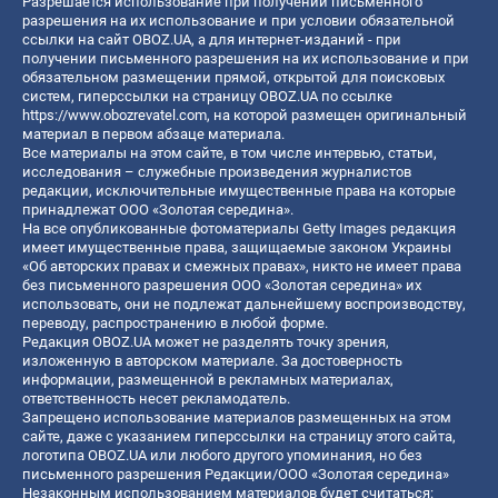
Разрешается использование при получении письменного
разрешения на их использование и при условии обязательной
ссылки на сайт OBOZ.UA, а для интернет-изданий - при
получении письменного разрешения на их использование и при
обязательном размещении прямой, открытой для поисковых
систем, гиперссылки на страницу OBOZ.UA по ссылке
https://www.obozrevatel.com
, на которой размещен оригинальный
материал в первом абзаце материала.
Все материалы на этом сайте, в том числе интервью, статьи,
исследования – служебные произведения журналистов
редакции, исключительные имущественные права на которые
принадлежат ООО «Золотая середина».
На все опубликованные фотоматериалы Getty Images редакция
имеет имущественные права, защищаемые законом Украины
«Об авторских правах и смежных правах», никто не имеет права
без письменного разрешения ООО «Золотая середина» их
использовать, они не подлежат дальнейшему воспроизводству,
переводу, распространению в любой форме.
Редакция OBOZ.UA может не разделять точку зрения,
изложенную в авторском материале. За достоверность
информации, размещенной в рекламных материалах,
ответственность несет рекламодатель.
Запрещено использование материалов размещенных на этом
сайте, даже с указанием гиперссылки на страницу этого сайта,
логотипа OBOZ.UA или любого другого упоминания, но без
письменного разрешения Редакции/ООО «Золотая середина»
Незаконным использованием материалов будет считаться: