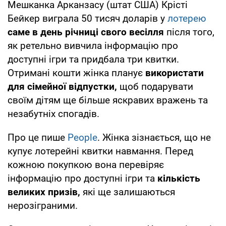
Мешканка Арканзасу (штат США) Крісті
Бейкер виграла 50 тисяч доларів у
лотерею
саме в день річниці свого весілля
після того,
як ретельно вивчила інформацію про
доступні ігри та придбала три квитки.
Отримані кошти жінка планує
використати
для сімейної відпустки,
щоб подарувати
своїм дітям ще більше яскравих вражень та
незабутніх спогадів.
Про це пише
People
. Жінка зізнається, що не
купує лотерейні квитки навмання. Перед
кожною покупкою вона перевіряє
інформацію про доступні ігри та
кількість
великих призів,
які ще залишаються
нерозіграними.