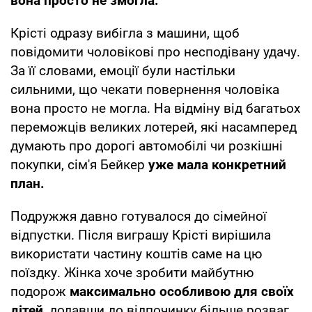
вона просто не змогла.
Крісті одразу вибігла з машини, щоб
повідомити чоловікові про несподівану удачу.
За її словами, емоції були настільки
сильними, що чекати повернення чоловіка
вона просто не могла. На відміну від багатьох
переможців великих лотерей, які насамперед
думають про дорогі автомобілі чи розкішні
покупки, сім'я Бейкер
уже мала конкретний
план.
Подружжя давно готувалося до сімейної
відпустки. Після виграшу Крісті вирішила
використати частину коштів саме на цю
поїздку. Жінка хоче зробити майбутню
подорож
максимально особливою для своїх
дітей
, додавши до відпочинку більше розваг,