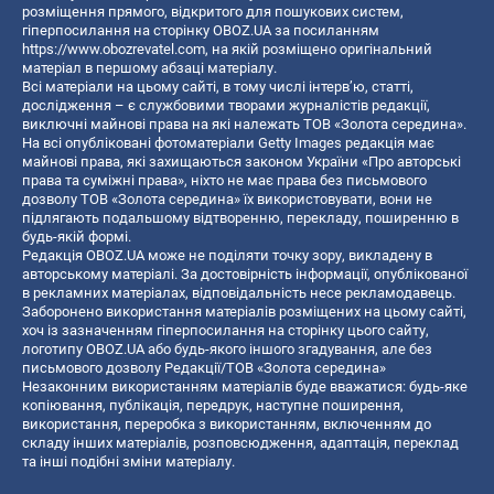
розміщення прямого, відкритого для пошукових систем,
гіперпосилання на сторінку OBOZ.UA за посиланням
https://www.obozrevatel.com
, на якій розміщено оригінальний
матеріал в першому абзаці матеріалу.
Всі матеріали на цьому сайті, в тому числі інтерв’ю, статті,
дослідження – є службовими творами журналістів редакції,
виключні майнові права на які належать ТОВ «Золота середина».
На всі опубліковані фотоматеріали Getty Images редакція має
майнові права, які захищаються законом України «Про авторські
права та суміжні права», ніхто не має права без письмового
дозволу ТОВ «Золота середина» їх використовувати, вони не
підлягають подальшому відтворенню, перекладу, поширенню в
будь-якій формі.
Редакція OBOZ.UA може не поділяти точку зору, викладену в
авторському матеріалі. За достовірність інформації, опублікованої
в рекламних матеріалах, відповідальність несе рекламодавець.
Заборонено використання матеріалів розміщених на цьому сайті,
хоч із зазначенням гіперпосилання на сторінку цього сайту,
логотипу OBOZ.UA або будь-якого іншого згадування, але без
письмового дозволу Редакції/ТОВ «Золота середина»
Незаконним використанням матеріалів буде вважатися: будь-яке
копiювання, публiкацiя, передрук, наступне поширення,
використання, переробка з використанням, включенням до
складу інших матеріалів, розповсюдження, адаптація, переклад
та інші подібні зміни матеріалу.