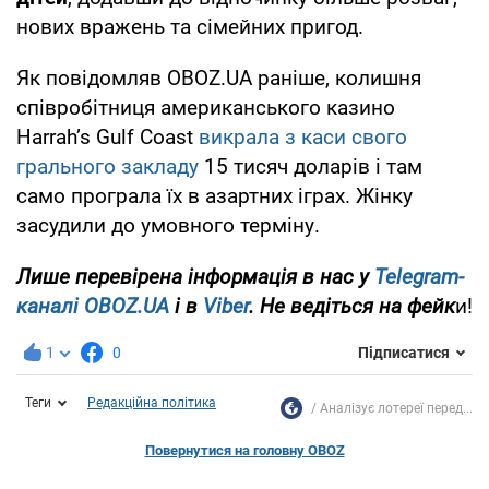
нових вражень та сімейних пригод.
Як повідомляв OBOZ.UA раніше, колишня
співробітниця американського казино
Harrah’s Gulf Coast
викрала з каси свого
грального закладу
15 тисяч доларів і там
само програла їх в азартних іграх. Жінку
засудили до умовного терміну.
Лише перевірена інформація в нас у
Telegram-
каналі
OBOZ.UA
і в
Viber
. Не ведіться на фейк
и!
1
0
Підписатися
Теги
Редакційна політика
Аналізує лотереї перед...
Повернутися на головну OBOZ