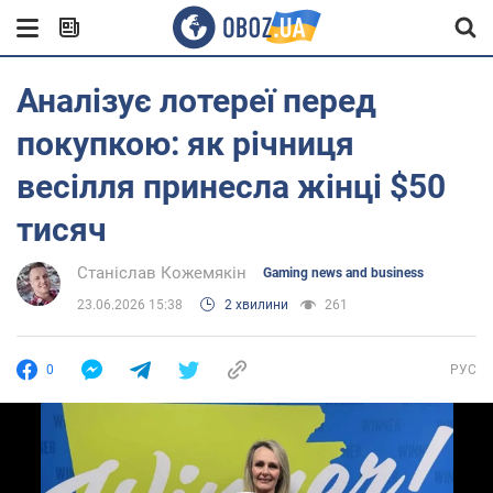
Аналізує лотереї перед
покупкою: як річниця
весілля принесла жінці $50
тисяч
Станіслав Кожемякін
Gaming news and business
23.06.2026 15:38
2 хвилини
261
0
РУС