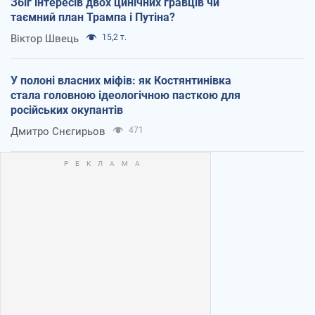
Збіг інтересів двох цинічних гравців чи
таємний план Трампа і Путіна?
Віктор Швець
15,2 т.
У полоні власних міфів: як Костянтинівка
стала головною ідеологічною пасткою для
російських окупантів
Дмитро Снєгирьов
471