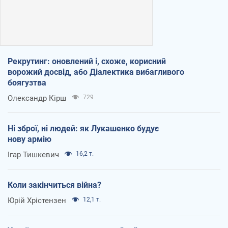
Рекрутинг: оновлений і, схоже, корисний
ворожий досвід, або Діалектика вибагливого
боягузтва
Олександр Кірш
729
Ні зброї, ні людей: як Лукашенко будує
нову армію
Ігар Тишкевич
16,2 т.
Коли закінчиться війна?
Юрій Хрістензен
12,1 т.