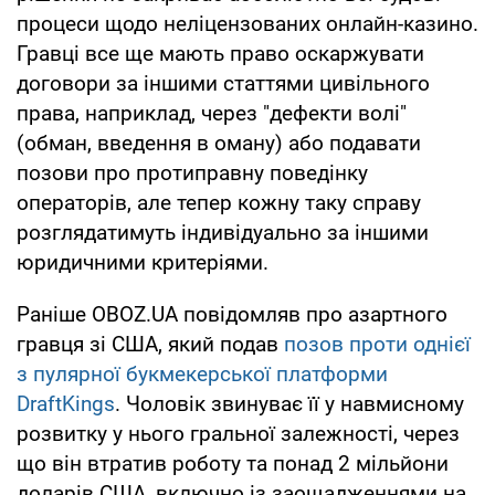
процеси щодо неліцензованих онлайн-казино.
Гравці все ще мають право оскаржувати
договори за іншими статтями цивільного
права, наприклад, через "дефекти волі"
(обман, введення в оману) або подавати
позови про протиправну поведінку
операторів, але тепер кожну таку справу
розглядатимуть індивідуально за іншими
юридичними критеріями.
Раніше OBOZ.UA повідомляв про азартного
гравця зі США, який подав
позов проти однієї
з пулярної букмекерської платформи
DraftKings
. Чоловік звинуває її у навмисному
розвитку у нього гральної залежності, через
що він втратив роботу та понад 2 мільйони
доларів США, включно із заощадженнями на