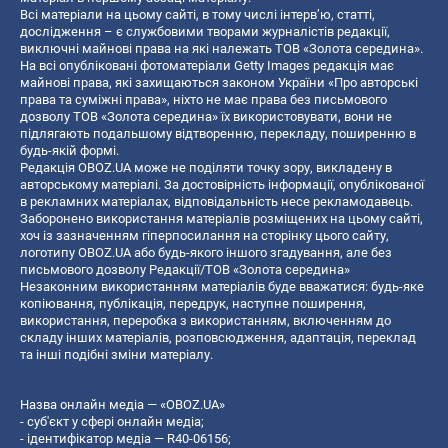
Всі матеріали на цьому сайті, в тому числі інтерв’ю, статті,
дослідження – є службовими творами журналістів редакції,
виключні майнові права на які належать ТОВ «Золота середина».
На всі опубліковані фотоматеріали Getty Images редакція має
майнові права, які захищаються законом України «Про авторські
права та суміжні права», ніхто не має права без письмового
дозволу ТОВ «Золота середина» їх використовувати, вони не
підлягають подальшому відтворенню, перекладу, поширенню в
будь-якій формі.
Редакція OBOZ.UA може не поділяти точку зору, викладену в
авторському матеріалі. За достовірність інформації, опублікованої
в рекламних матеріалах, відповідальність несе рекламодавець.
Заборонено використання матеріалів розміщених на цьому сайті,
хоч із зазначенням гіперпосилання на сторінку цього сайту,
логотипу OBOZ.UA або будь-якого іншого згадування, але без
письмового дозволу Редакції/ТОВ «Золота середина»
Незаконним використанням матеріалів буде вважатися: будь-яке
копiювання, публiкацiя, передрук, наступне поширення,
використання, переробка з використанням, включенням до
складу інших матеріалів, розповсюдження, адаптація, переклад
та інші подібні зміни матеріалу.
Назва онлайн медіа — «OBOZ.UA»
- суб'єкт у сфері онлайн медіа;
- ідентифікатор медіа — R40-06156;