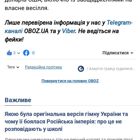
власне весілля.
Лише перевірена інформація у нас у
Telegram-
каналі
OBOZ.UA та у
Viber
. Не ведіться на
фейки!
3
0
Підписатися
Теги
Редакційна політика
Азартні гравці судилися...
Повернутися на головну OBOZ
Важливе
Якою була оригінальна версія гімну України та
чому її боялася Російська імперія: про це не
розповідають у школі
Державним символом є тільки перший куплет та приспів пісні