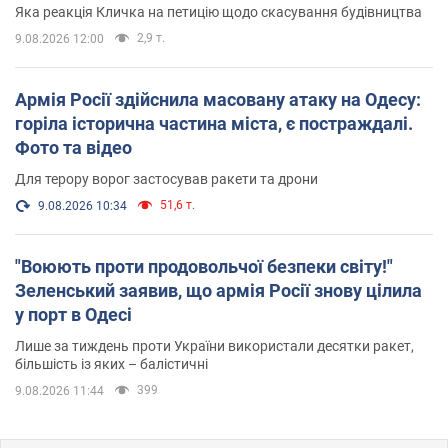
вірянина"
Яка реакція Кличка на петицію щодо скасування будівництва
2,9 т.
9.08.2026 12:00
Армія Росії здійснила масовану атаку на Одесу:
горіла історична частина міста, є постраждалі.
Фото та відео
Для терору ворог застосував ракети та дрони
51,6 т.
9.08.2026 10:34
"Воюють проти продовольчої безпеки світу!"
Зеленський заявив, що армія Росії знову цілила
у порт в Одесі
Лише за тиждень проти України використали десятки ракет,
більшість із яких – балістичні
399
9.08.2026 11:44