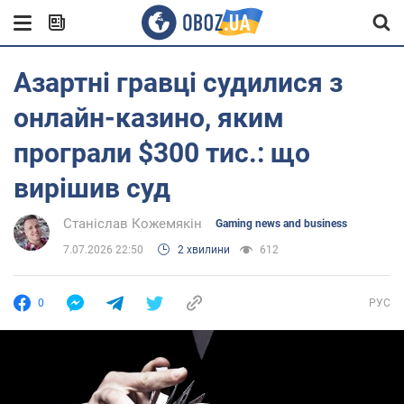
Азартні гравці судилися з
онлайн-казино, яким
програли $300 тис.: що
вирішив суд
Станіслав Кожемякін
Gaming news and business
7.07.2026 22:50
2 хвилини
612
0
РУС