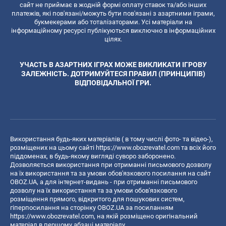
сайт не приймає в жодній формі оплату ставок та/або інших
платежів, які пов'язані/можуть бути пов'язані з азартними іграми,
букмекерами або тоталізаторами. Усі матеріали на
інформаційному ресурсі публікуються виключно в інформаційних
цілях.
УЧАСТЬ В АЗАРТНИХ ІГРАХ МОЖЕ ВИКЛИКАТИ ІГРОВУ
ЗАЛЕЖНІСТЬ. ДОТРИМУЙТЕСЯ ПРАВИЛ (ПРИНЦИПІВ)
ВІДПОВІДАЛЬНОЇ ГРИ.
Використання будь-яких матеріалів ( в тому числі фото- та відео-),
розміщених на цьому сайті
https://www.obozrevatel.com
та всіх його
піддоменах, в будь-якому вигляді суворо заборонено.
Дозволяється використання при отриманні письмового дозволу
на їх використання та за умови обов'язкового посилання на сайт
OBOZ.UA, а для інтернет-видань - при отриманні письмового
дозволу на їх використання та за умови обов'язкового
розміщення прямого, відкритого для пошукових систем,
гіперпосилання на сторінку OBOZ.UA за посиланням
https://www.obozrevatel.com
, на якій розміщено оригінальний
матеріал в першому абзаці матеріалу.