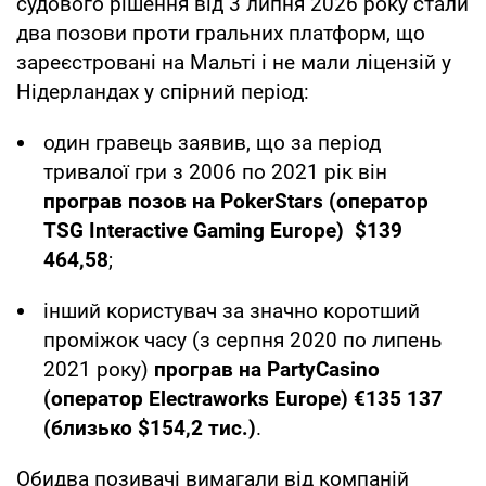
судового рішення від 3 липня 2026 року стали
два позови проти гральних платформ, що
зареєстровані на Мальті і не мали ліцензій у
Нідерландах у спірний період:
один гравець заявив, що за період
тривалої гри з 2006 по 2021 рік він
програв позов на PokerStars (оператор
TSG Interactive Gaming Europe)
$139
464,58
;
інший користувач за значно коротший
проміжок часу (з серпня 2020 по липень
2021 року)
програв на PartyCasino
(оператор Electraworks Europe) €135 137
(близько $154,2 тис.)
.
Обидва позивачі вимагали від компаній