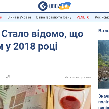
ни
Війна в Україні
Війна Ізраїлю та Ірану
VENETO
Російськ
Важ
 Стало відомо, що
м у 2018 році
Читать на русском
Знач
полі
вирі