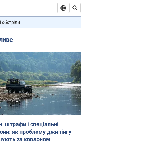
і обстріли
ливе
ні штрафи і спеціальні
гони: як проблему джипінгу
шують за кордоном