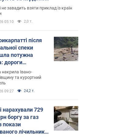
і не завадить взяти приклад із країн
и
2,0 т.
26 05:10
рикарпатті після
альної спеки
шла потужна
а: дороги
творились на
 накрила Івано-
. Відео
івщину та курортний
ель
24,2 т.
26 09:27
і нарахували 729
грн боргу за газ
з покази
ованого лічильника: