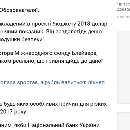
судд
Чи тре
неоч
Обозревателя".
донар
8.08.20
акладений в проекті бюджету-2018 долар
ехнічний показник. Він заздалегідь дещо
подушки безпеки".
ктора Міжнародного фонду Блейзера,
лком реально, що гривня дійде до даної
долара зростає, а рубль валиться: лікнеп
ь будь-яких особливих причин для різких
 2017 року.
чним, якби Національний банк України