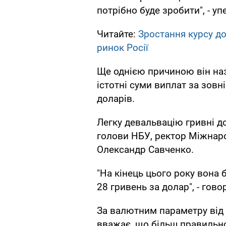
потрібно буде зробити", - у
Читайте:
Зростання курсу д
ринок Росії
Ще однією причиною він наз
істотні суми виплат за зовн
доларів.
Легку девальвацію гривні до
голови НБУ, ректор Міжнаро
Олександр Савченко.
"На кінець цього року вона 
28 гривень за долар", - гово
За валютним параметру від 
вважає, що більш правильно