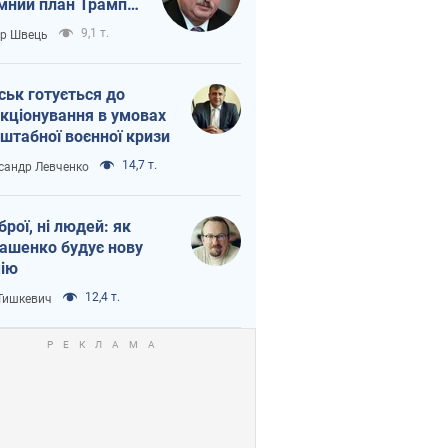
мний план Трампа
тіна?
9,1 т.
ор Швець
ськ готується до
кціонування в умовах
штабної воєнної кризи
14,7 т.
сандр Левченко
зброї, ні людей: як
ашенко будує нову
ію
12,4 т.
 Тишкевич