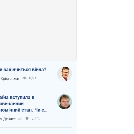
и закінчиться війна?
6,6 т.
 Хрістензен
аїна вступила в
звичайний
номічний стан. Чи є
тло вкінці тунелю?
5,7 т.
м Денисенко