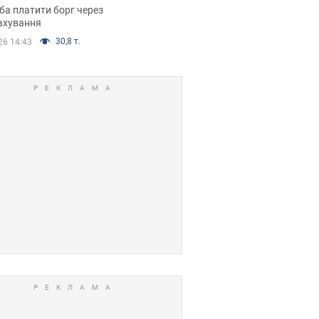
я ухвалив
ба платити борг через
ікуване рішення
ахування
30,8 т.
26 14:43