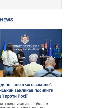
P NEWS
дячні, але цього замало":
нський закликав посилити
ії проти Росії
дент подякував європейським
рам за фінансову підтримку