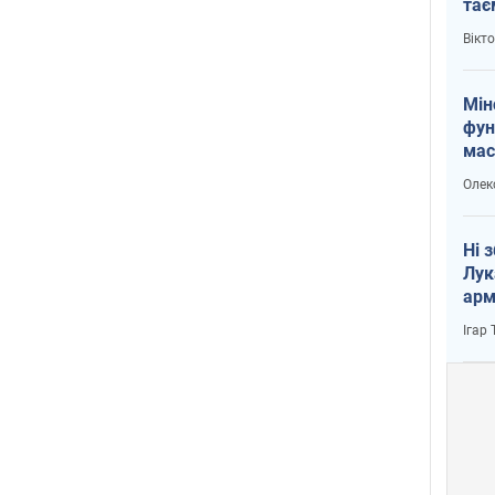
тає
і Пу
Вікт
Мін
фун
мас
Олек
Ні 
Лук
арм
Ігар