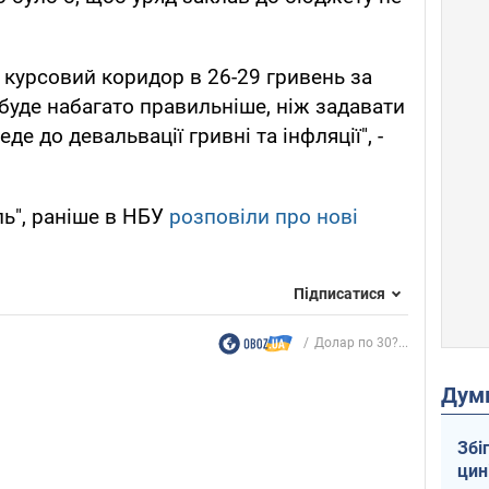
 курсовий коридор в 26-29 гривень за
 буде набагато правильніше, ніж задавати
де до девальвації гривні та інфляції", -
ь", раніше в НБУ
розповіли про нові
Підписатися
Долар по 30?...
Дум
Збі
цин