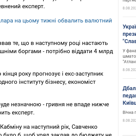
певнений експерт.
8.08.20
олара на цьому тижні обвалить валютний
Укра
през
"Слав
вав те, що в наступному році настають
Подко
ішніми боргами - потрібно віддати 4 млрд
У фана
вигр
шмато
"Атлан
8.08.20
 кінця року прогнозує і екс-заступник
дного інституту бізнесу, економіст
Дбал
педа
Київ
буде незначною - гривня не впаде нижче
київс
рить експерт.
Вічна 
8.08.20
Кабміну на наступний рік, Савченко
 було б, щоб уряд заклав до бюджету не