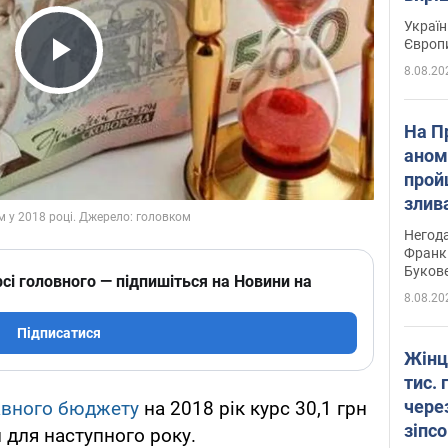
Україн
Європ
8.08.20
Play Video
На П
аном
прой
злив
пере
Негода
річки
Франк
Буков
сі головного — підпишіться на Новини на
8.08.20
Підписатися
Жінц
тис. 
чере
авного бюджету
на 2018 рік курс 30,1 грн
зіпс
 для наступного року.