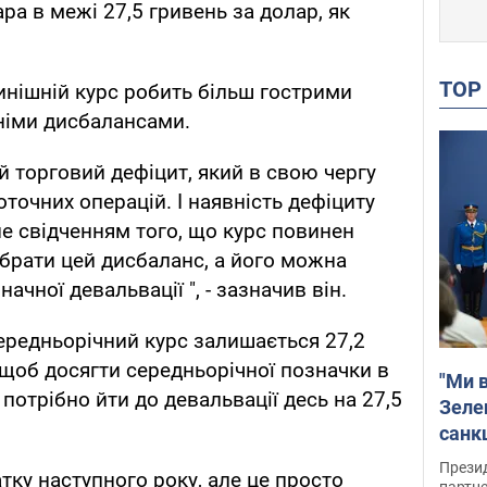
ра в межі 27,5 гривень за долар, як
TO
нинішній курс робить більш гострими
німи дисбалансами.
ий торговий дефіцит, який в свою чергу
точних операцій. І наявність дефіциту
не свідченням того, що курс повинен
брати цей дисбаланс, а його можна
чної девальвації ", - зазначив він.
ередньорічний курс залишається 27,2
 щоб досягти середньорічної позначки в
"Ми в
, потрібно йти до девальвації десь на 27,5
Зеле
санкц
Прези
тку наступного року, але це просто
партне