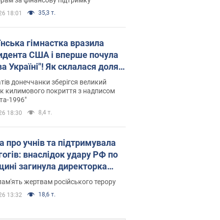
35,3 т.
26 18:01
їнська гімнастка вразила
идента США і вперше почула
а Україні"! Як склалася доля
паєвої, яка 30 років тому
тів донеччанки зберігся великий
ала "золото" Олімпіади
к килимового покриття з надписом
та-1996"
8,4 т.
26 18:30
а про учнів та підтримувала
гогів: внаслідок удару РФ по
щині загинула директорка
ького ліцею, її чоловік та онук
пам'ять жертвам російського терору
18,6 т.
26 13:32