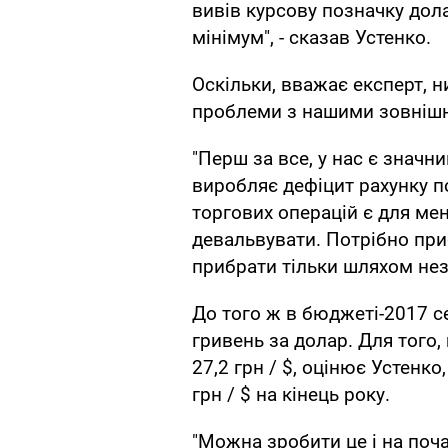
вивів курсову позначку дола
мінімум", - сказав Устенко.
Оскільки, вважає експерт, 
проблеми з нашими зовніш
"Перш за все, у нас є значн
виробляє дефіцит рахунку по
торгових операцій є для ме
девальвувати. Потрібно при
прибрати тільки шляхом незна
До того ж в бюджеті-2017 с
гривень за долар. Для того,
27,2 грн / $, оцінює Устенко
грн / $ на кінець року.
"Можна зробити це і на поча